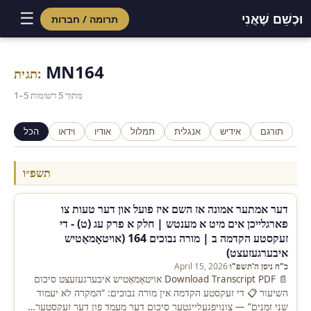
☰
וּכְשֵׁם שֶׁאֲנִי
תרומה / חברות
Skip
to
MN164
תגית:
content
1–5 מתוך 5 רשומות
תורגם
אידיש
אנגלית
תמלול
אודיו
וידאו
הכל
תשפ״ו
דער אמתער אמונה אז השם איז פועל און דער טעות צו
פארגלייכן אים מיט א מענטש | חלק א פרק עג (ט) - די
זעקסטע הקדמה ב | מורה נבוכים 164 (אויטאָמאַטיש
איבערגעזעצט)
כ"ח ניסן ה'תשפ"ו
·
April 15, 2026
📄 Download Transcript PDF אויטאָמאַטיש איבערגעזעצט סיכום
השיעור 📋 די זעקסטע הקדמה אין מורה נבוכים: “המקרה לא יעמוד
שני זמנים” — צונויפגעלייגטער סיכום דער מעמד פון דער זעקסטער…