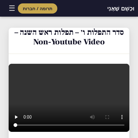
☰
וּכְשֵׁם שֶׁאֲנִי
תרומה / חברות
Skip
to
סדר התפלות ו׳ – תפלות ראש השנה –
content
Non-Youtube Video