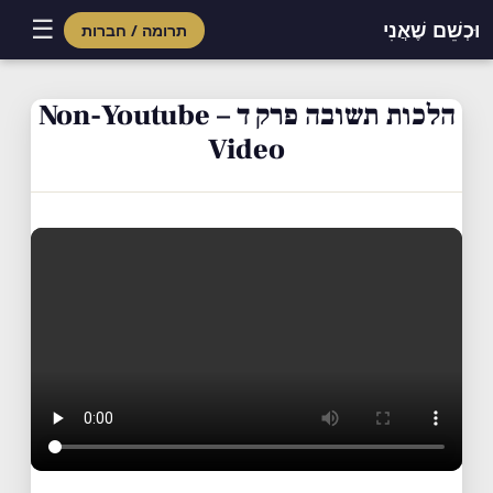
☰
וּכְשֵׁם שֶׁאֲנִי
תרומה / חברות
Skip
to
הלכות תשובה פרק ד – Non-Youtube
content
Video