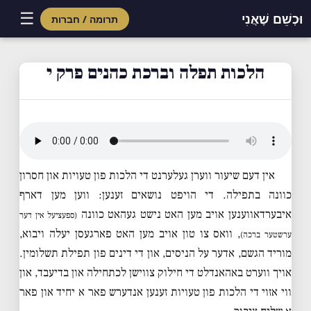
☰
וּכְשֵׁם שֶׁאֲנִי
תרומה / חברות
Skip
to
הלכות תפלה וברכת כהנים פרק י
content
אין דעם שיעור ווערן געלערנט די הלכות פון טעויות און חסרון
כוונה בתפילה. די הויפט נושאים זענען: ווען מען דארף
איבערדאווענען אויב מען האט נישט געהאט כוונה
(ספעציעל אין דער
, וואס צו טון אויב מען האט פארגעסן יעלה ויבוא,
ערשטער ברכה)
מוריד הגשם, אדער על הניסים, און די דינים פון תפילת תשלומין.
אויך ווערט באהאנדלט די חילוק צווישן לכתחילה און בדיעבד, און
ווי אזוי די הלכות פון טעויות זענען אנדערש פאר א יחיד און פאר