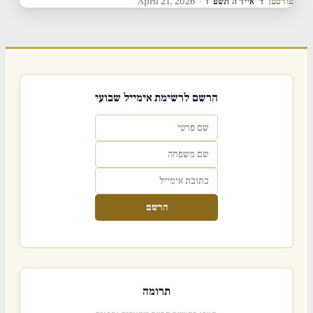
פורסם:
ד' אייר ה'תשפ"ו
·
April 21, 2026
הרשם לרשימת אימייל שבועי
הרשם
תרומה