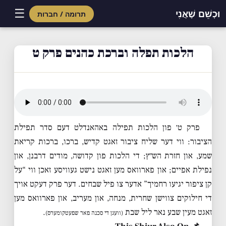
☰
וּכְשֵׁם שֶׁאֲנִי
תרומה / חברות
Skip
to
הלכות תפלה וברכת כהנים פרק ט
content
פרק ט׳ פון הלכות תפילה באהאנדלט דעם סדר תפילת
הציבור: ווי דער שליח ציבור זאגט קדיש, ברכו, ברכות קריאת
שמע, און חזרת הש״ץ; די הלכות פון קדושה, מודים דרבנן, און
נפילת אפיים; און פארוואס מען זאגט נישט געוויסע זאכן ווי “על
קן ציפור יגיעו רחמיך” אדער צו פיל שבחים. דער פרק דעקט אויך
די חילוקים צווישן שחרית, מנחה, און מעריב, און פארוואס מען
זאגט מעין שבע נאר ליל שבת
.
(וועגן די סכנה פאר שפעטקומערס)