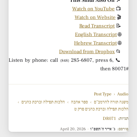
📌 This Shiur Also On
Watch on YouTube
📺
Watch on Website
🎬
Read Transcript
📝
English Transcript
🌐
Hebrew Transcript
🌐
Download from Dropbox
📂
285-6807, press 6,
📞 Listen by phone: call
(848)
then 80071#
Post Type
›
Audio
משנה תורה להרמב"ם
›
ספר אהבה
›
הלכות תפילה וברכת כהנים
›
הלכות תפילה וברכת כהנים פרק ט
תגיות:
DR071
פורסם:
ג' אייר ה'תשפ"ו
·
April 20, 2026