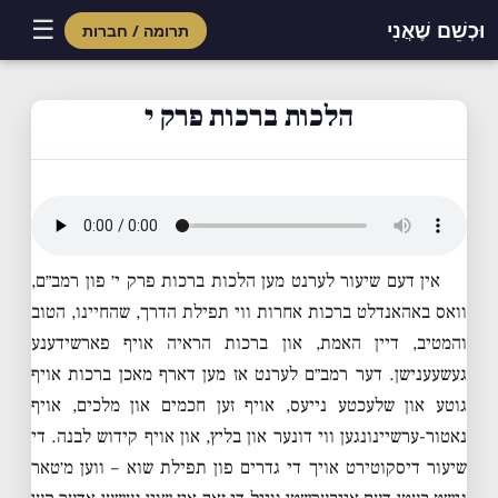
☰
וּכְשֵׁם שֶׁאֲנִי
תרומה / חברות
Skip
to
הלכות ברכות פרק י
content
אין דעם שיעור לערנט מען הלכות ברכות פרק י׳ פון רמב״ם,
וואס באהאנדלט ברכות אחרות ווי תפילת הדרך, שהחיינו, הטוב
והמטיב, דיין האמת, און ברכות הראיה אויף פארשידענע
געשעענישן. דער רמב״ם לערנט אז מען דארף מאכן ברכות אויף
גוטע און שלעכטע נייעס, אויף זען חכמים און מלכים, אויף
נאטור-ערשיינונגען ווי דונער און בליץ, און אויף קידוש לבנה. די
שיעור דיסקוטירט אויך די גדרים פון תפילת שוא – ווען מ׳טאר