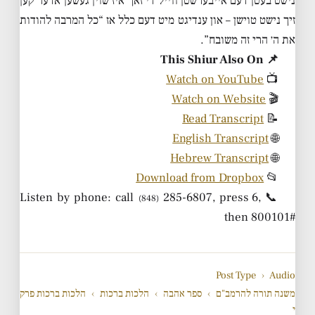
נישט בעטן דעם אייבערשטן ווייל די זאך איז שוין געשען אדער קען
זיך נישט טוישן – און ענדיגט מיט דעם כלל אז “כל המרבה להודות
את ה׳ הרי זה משובח”.
📌 This Shiur Also On
Watch on YouTube
📺
Watch on Website
🎬
Read Transcript
📝
English Transcript
🌐
Hebrew Transcript
🌐
Download from Dropbox
📂
285-6807, press 6,
📞 Listen by phone: call
(848)
then 800101#
Post Type
›
Audio
משנה תורה להרמב"ם
›
ספר אהבה
›
הלכות ברכות
›
הלכות ברכות פרק
י