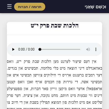
☰
וּכְשֵׁם שֶׁאֲנִי
תרומה / חברות
Skip
to
הלכות שבת פרק י״ט
content
אין דעם שיעור לערנט מען הלכות שבת פרק י״ט, וואס
באהאנדלט דיני הוצאה מיט כלי מלחמה, תכשיטים און בגדים.
דער רמב״ם ברענגט ארויס די חילוקים צווישן תכשיטי איש און
תכשיטי אשה, די גזירות פון חכמים אויף זאכן וואס קענען
אראפפאלן אדער וואס מ׳קען ווייזן פאר חברות, און ספעציעלע
דינים ווי טבעות מיט חותם, מחט נקובה, און ציצית. דער פרק
שליסט אפ מיט הלכות פון המוצא תפילין בשבת און די חיוב צו