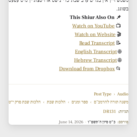
משמש זיין אין בגדים ערב שבת כדי נישט ארויסצוגיין מיט עפעס
בשוגג.
📌 This Shiur Also On
Watch on YouTube
📺
Watch on Website
🎬
Read Transcript
📝
English Transcript
🌐
Hebrew Transcript
🌐
Download from Dropbox
📂
Post Type
›
Audio
משנה תורה להרמב"ם
›
ספר זמנים
›
הלכות שבת
›
הלכות שבת פרק י״ט
תגיות:
DR131
פורסם:
כ"ט סיון ה'תשפ"ו
·
June 14, 2026