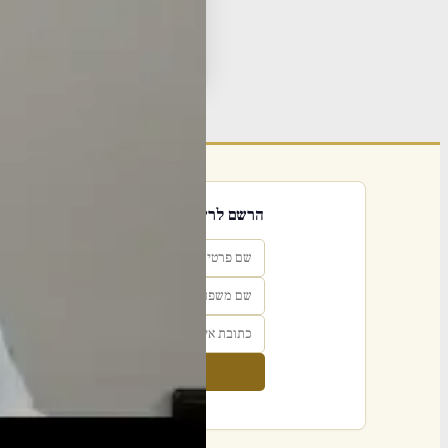
תגי
פור
נער
הרשם לרשימת אימייל שבועי
הרשם