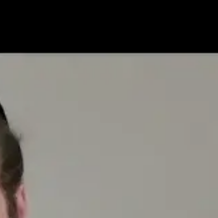
Weekly Sh
Post Type
›
Yout
ורים שבועיים על פרשת השבוע וספר הזוהר
›
זוהר
›
זוהר על התורה ומועדים - תשפ"
ה חומשי תורה - לפי פרשיות
›
ספר בראשית - לפי פרשיות
›
פרשת וישלח
דות
›
קדושת לוי
דים
›
חנוכה
›
קדושת לוי לחנוכה