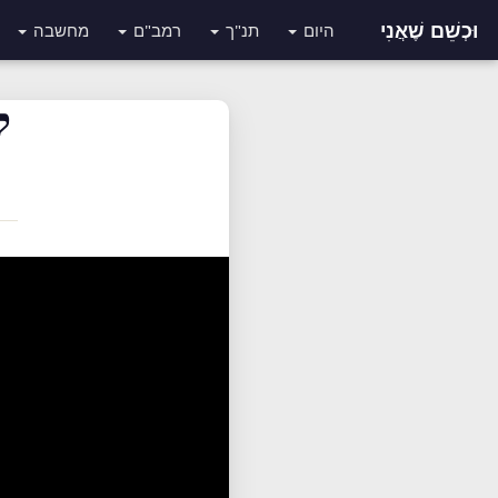
וּכְשֵׁם שֶׁאֲנִי
היום
תנ"ך
רמב"ם
מחשבה
ק