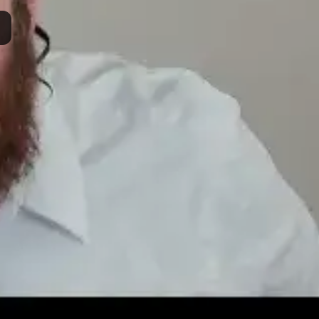
ות:
z369
סם:
כ"ה כסלו ה'תשפ"ד
·
December 8, 2023
ך:
ד' ניסן ה'תשפ"ו
·
March 22, 2026
תרומה
תמכו בהמשך הפצת שיעורים ותכנים
Donate