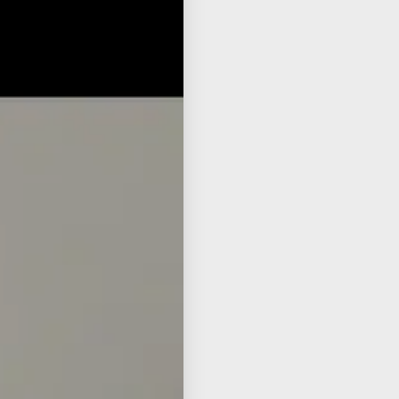
iur
ube
שיע
חמש
חסי
מוע