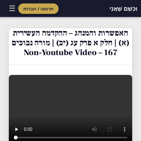
☰
וּכְשֵׁם שֶׁאֲנִי
תרומה / חברות
Skip
to
האפשרות והמנהג – ההקדמה העשירית
content
(א) | חלק א פרק עג (יב) | מורה נבוכים
167 – Non-Youtube Video