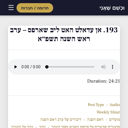
☰
וּכְשֵׁם שֶׁאֲנִי
תרומה / חברות
Skip
to
193. אן עדאלט האט ליב שארפס – ערב
content
ראש השנה תשפ״א
Duration: 24:21
Post Type
›
Audio
Weekly Shiur
מועדים
›
ראש השנה
›
דיבורים של ערב ראש השנה
שיעורים שבועיים על פרשת השבוע וספר הזוהר
›
זוהר
›
זוהר על התורה