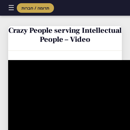
☰
תרומה / חברות
Skip
to
Crazy People serving Intellectual
content
People – Video