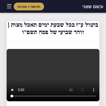
☰
וּכְשֵׁם שֶׁאֲנִי
תרומה / חברות
Skip
to
ביטול ע״ז בכל שבעת ימים תאכל מצות |
content
זוהר שביעי של פסח תשפ״ו