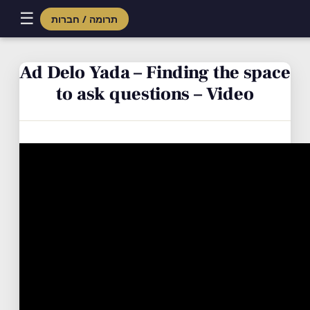
☰
תרומה / חברות
Skip
to
Ad Delo Yada – Finding the space
content
to ask questions – Video