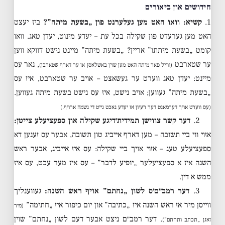
חידושים און ביאורים
1.
קשיא: וואו האט מען געלערנט פון „בשעת מיתה”?
ביז יעצט
האט מען גערעדט פון שקילה בכל עת – יעדע מינוט, יעדן טאג. וואו
קומט „בשעת מיתתו” אריין? „בשעת מיתה” מיינט נישט דווקא ווען
ער שטארבט
, נאר עס
(ווייל פאר מיתה האט מען שוין באשלאסן אז ער דארף שטארבן)
מיינט: יעדן טאג ווערט ער געשאצט – אויב ער שטארבט, איז עס
„בשעת מיתה” געווען; אויב נישט, איז עס נישט בשעת מיתה געווען.
(עס ווערט אויך דערמאנט דער רעיון אז יעדע נאכט גייט די נשמה ארויף.)
2.
דער קשר צווישן תמידית׳דיגע שקילה און ספעציעלע צייטן:
אזוי ווי ביי תשובה – מען דארף אייביג טון תשובה, אבער עס זענען דא
ספעציעלע טעג – אזוי אויך ביי שקילה: עס איז אייביג, אבער ראש
השנה איז א ספעציעלער „יופיע לדבר” – עס איז מער עכט, עס איז
ממש א דין.
3.
דער רמב״ם׳ס לשון „נחתם” אויף ראש השנה:
געווענליך
ווייסן מיר אז ראש השנה איז „כתיבה” און יום כיפור איז „חתימה”
(מיר
. דער רמב״ם ניצט אבער דעם לשון „נחתם” שוין
זאגן „תכתב ותחתם”)