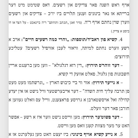
אויף ראש השנה פאר צדיקים און רשעים. דאס שטימט מיט דער
ברייתא אז נאר בינונים זענען תלויים ביז יו״כ – צדיקים און רשעים
ווערן שוין נחתם אויף ר״ה.
(מיר זאגן „תכתב ותחתם” ר״ה ביינאכט – על הצד אז דו
ביסט א צדיק.)
4.
קשיא פון ראב״ד/תוספות: „והרי כמה רשעים חיים”:
אויב א
רשע ווערט נחתם למיתה, וויאזוי לעבן אזויפיל רשעים? עטליכע
תירוצים:
–
דער זוהר׳ס תירוץ:
„דין רזא דגלגולא” – ווען מען ברענגט אריין
חשבונות פון גלגול, פאלט אוועק די קשיא.
–
א נייער תירוץ:
אזוי ווי ביי כיבוש הארץ – „וגרשתמו מעט מעט
פן תרבה עליך חית השדה” – דער אייבערשטער וויל נישט אז אין יעדע
קהילה זאל אויסשטארבן א גרויסע פראצענט, ווייל עס וואלט געווען א
חורבן פאר דער וועלט.
–
דער פשוט׳ער תירוץ:
מען ווייסט נישט ווער איז א רשע – אפשר
האט ער מער מצוות קעגן וואס מען ווייסט.
5.
א נייע קשיא אויף בינוני:
ביז יעצט האט מען געלערנט אז א