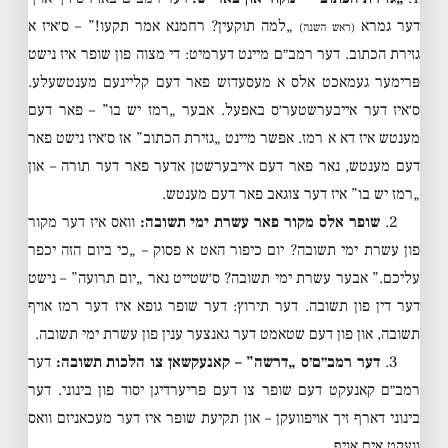
דער גמרא
„למה תוקעין? רחמנא אמר תקעו!” – ס׳איז א
(ראש השנה)
גזירת הכתוב. דער רמב״ם מיינט דערמיט: די מצוה פון שופר איז נישט
פּרימער געמאכט אלס א מעסעדזש פאר דעם קליינעם מענטשעלע.
ס׳איז דער אייבערשטער׳ס באפעל. אבער „רמז יש בו” – פאר דעם
מענטש איז דא א רמז. אפשר מיינט „גזירת הכתוב” אז ס׳איז נישט פאר
דעם מענטש, נאר פאר דעם אייבערשטן אדער פאר דער תורה – און
„רמז יש בו” איז דער צוגאב פאר דעם מענטש.
2.
שופר אלס מקור פאר עשרת ימי תשובה:
וואס איז דער מקור
פון עשרת ימי תשובה? יום כיפור האט א פסוק – „כי ביום הזה יכפר
עליכם.” אבער עשרת ימי תשובה? ס׳שטייט נאר „יום תרועה” – נישט
דער דין פון תשובה. דער תירוץ: דער שופר גופא איז דער רמז אויף
תשובה, און פון דעם שטאמט דער גאנצער ענין פון עשרת ימי תשובה.
3.
דער רמב״ם׳ס „דרשה” – קאנעקשאן צו הלכות תשובה:
דער
רמב״ם קאנעקט דעם שופר צו דעם פריערדיגן יסוד פון בינוני. דער
בינוני דארף זיך אויפוועקן – און תקיעת שופר איז דער מעכאניזם וואס
וועקט אים אויף.