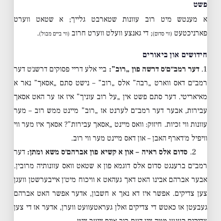
פשט
א מענטש מיט רוב עוונות שטארבט גלייך; א שטאט ווערט
פארניכטעט
; די גאנצע וועלט ווערט חרוב
.
(ווי סדום)
(ווי ביים מבול)
חידושים און ביאורים
1.
דער רמב״ם׳ס דרשה פון „רוב”:
ביי אלע דריי פסוקים דרשנ׳ט דער
רמב״ם דאס ווארט „רבה” אלס „רוב” – נישט סתם „אסאך” נאר א
מאיאריטי. דער סתם פשט אין „על רוב עוניך” איז אז ער האט אסאך
עבירות, אבער דער רמב״ם לערנט אז „רוב” מיינט ממש רוב – מער
עוונות ווי זכיות. חיזוק: וואס מיינט „אסאך עבירות”? אסאך איז מער ווי
וויפיל מ׳דארף האבן – און דאס מיינט מער ווי רוב.
2.
סדום אלס ראיה – און א קשיא פון אברהם׳ס משא ומתן:
דער
רמב״ם ברענגט סדום אלס דוגמא פון א שטאט וואס עוונותיה מרובין.
אבער אברהם אבינו האט דאך געהאט א וויכוח מיט׳ן אייבערשטן וועגן
צען צדיקים. אפשר איז דא נאך א חשבון, אדער אפשר האט אברהם
געבעטן אז כאטש די צדיקים זאלן געראטעוועט ווערן, אדער אז די צען