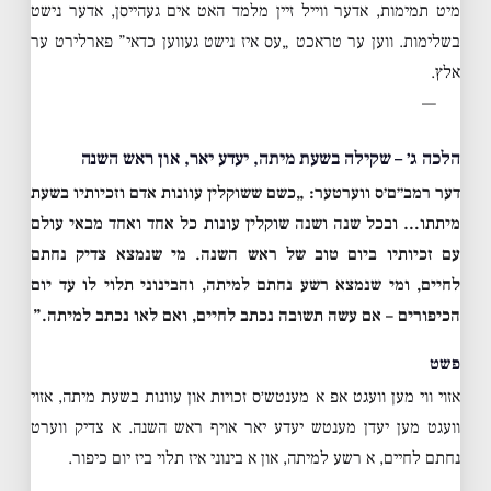
מיט תמימות, אדער ווייל זיין מלמד האט אים געהייסן, אדער נישט
בשלימות. ווען ער טראכט „עס איז נישט געווען כדאי” פארלירט ער
אלץ.
—
הלכה ג׳ – שקילה בשעת מיתה, יעדע יאר, און ראש השנה
דער רמב״ם׳ס ווערטער:
„כשם ששוקלין עוונות אדם וזכיותיו בשעת
מיתתו… ובכל שנה ושנה שוקלין עונות כל אחד ואחד מבאי עולם
עם זכיותיו ביום טוב של ראש השנה. מי שנמצא צדיק נחתם
לחיים, ומי שנמצא רשע נחתם למיתה, והבינוני תלוי לו עד יום
הכיפורים – אם עשה תשובה נכתב לחיים, ואם לאו נכתב למיתה.”
פשט
אזוי ווי מען וועגט אפ א מענטש׳ס זכויות און עוונות בשעת מיתה, אזוי
וועגט מען יעדן מענטש יעדע יאר אויף ראש השנה. א צדיק ווערט
נחתם לחיים, א רשע למיתה, און א בינוני איז תלוי ביז יום כיפור.