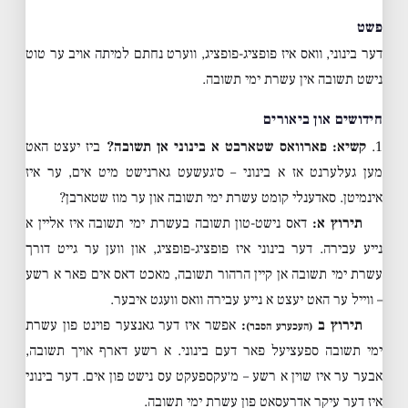
פשט
דער בינוני, וואס איז פופציג-פופציג, ווערט נחתם למיתה אויב ער טוט
נישט תשובה אין עשרת ימי תשובה.
חידושים און ביאורים
1.
קשיא: פארוואס שטארבט א בינוני אן תשובה?
ביז יעצט האט
מען געלערנט אז א בינוני – ס׳געשעט גארנישט מיט אים, ער איז
אינמיטן. סאדענלי קומט עשרת ימי תשובה און ער מוז שטארבן?
תירוץ א:
דאס נישט-טון תשובה בעשרת ימי תשובה איז אליין א
נייע עבירה. דער בינוני איז פופציג-פופציג, און ווען ער גייט דורך
עשרת ימי תשובה אן קיין הרהור תשובה, מאכט דאס אים פאר א רשע
– ווייל ער האט יעצט א נייע עבירה וואס וועגט איבער.
תירוץ ב
:
אפשר איז דער גאנצער פוינט פון עשרת
(העכערע הסבר)
ימי תשובה ספעציעל פאר דעם בינוני. א רשע דארף אויך תשובה,
אבער ער איז שוין א רשע – מ׳עקספעקט עס נישט פון אים. דער בינוני
איז דער עיקר אדרעסאט פון עשרת ימי תשובה.