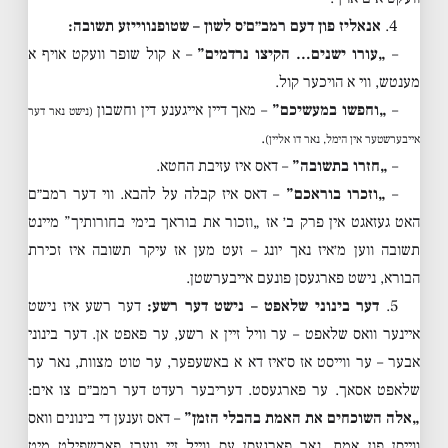
4.
אנאליז פון דעם רמב״ם׳ס לשון – שטופנווייזע תשובה:
–
„עורו ישנים… הקיצו נרדמים”
– א קול שופר וועקט אויף א
מענטש, ווי א הויכער קול.
–
„וחפשו במעשיכם”
– מאך דיין אייגענע דין וחשבון
(נישט נאר דער
.
אייבערשטער אין הימל, נאר דו אליין)
–
„חזרו בתשובה”
– דאס איז עזיבת החטא.
–
„וזכרו בוראכם”
– דאס איז קבלה על להבא. ווי דער רמב״ם
האט געזאגט אין פרק ב׳ אז „וזכור את בוראך בימי בחורותיך” מיינט
תשובה ווען מ׳איז נאך יונג – זעט מען אז עיקר תשובה איז זכירת
הבורא, נישט פארגעסן פונעם אייבערשטן.
5.
דער בינוני שלאפט – נישט דער רשע:
דער רשע איז נישט
איינער וואס שלאפט – ער וויל זיין א רשע, ער פאפט אן. דער בינוני
אבער – ער ווייסט אז ס׳איז דא א באשעפער, ער טוט מצוות, נאר ער
שלאפט אסאך. ער פארגעסט. דעריבער רעדט דער רמב״ם צו אים:
„אלה השוכחים את האמת בהבלי הזמן”
– דאס זענען די בינונים וואס
ווייסן פון אמת, נאר פארגעסן עס ווייל זיי ווערן פארשפילט מיט