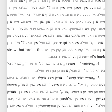
טראכט א מענטש אז די וועלט איז שוין רובו חייב, שוין לאנג חרוב –
„וואס וועל איך מאכן מיט איין מצוה?” זאגט דער רמב״ם: ניין! די
וועלט איז בכלל נישט חרוב. זי האלט אויף א שפיץ – נאך איין מענטש
מיט איין עבירה קען עס חרוב מאכן, און נאך איין מענטש מיט איין
מצוה קען עס ראטעווען. דאס גיט אן אומגעהויערע פאוער – דיינע
מעשים האבן ממש׳דיגע באדייטונג. דאס איז אנטקעגן דעם געפיל פון
ייאוש – „די וועלט איז אזוי corrupt, וואס וועל איך מאכן?” ניין – דיין
איין מצוה, דיין קמחא דפסחא, קען זיין דער straw that broke the
camel’s back אין דער גוטער ריכטונג.
4.
„השחתה” – מבול:
„וגרם לו השחתה” מיינט ווי „השחית כל
בשר את דרכו” – א מבול, א חורבן פון דער וועלט.
5.
„וצדיק יסוד עולם” – צדיק אלס פועל:
דער רמב״ם טייטשט
דעם פסוק: „צדיק” מיינט נישט איינער וואס איז שוין א צדיק
(דעמאלט
. „צדיק” מיינט איינער וואס האט זיך
מצדיק
רעדט מען נישט פון א בינוני)
געווען
– ער האט זיך גע’push’ט פון בינוני צו צדיק. ער איז „יסוד
עולם” – ער האט מוסד יסוד געווען
די וועלט זי זאל שטיין
(אוועקגעשטעלט)