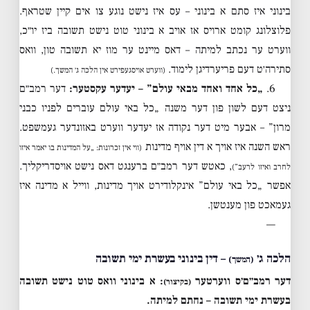
בינוני איז סתם א בינוני – עס איז נישט נוגע צו אים קיין שטראף.
פלוצלונג קומט ארויס אז אויב א בינוני טוט נישט תשובה ביז יו״כ,
ווערט ער נכתב למיתה – דאס מיינט ער מוז יא תשובה טון, וואס
סתירה׳ט דעם פריערדיגן לימוד.
(ווערט אויסגעפירט אין הלכה ג׳ המשך.)
6.
„כל אחד ואחד מבאי עולם” – יעדער עקסטער:
דער רמב״ם
ניצט דעם לשון פון דער משנה „כל באי עולם עוברים לפניו כבני
מרון” – אבער מיט דער נקודה אז יעדער ווערט באזונדער געמשפט.
ראש השנה איז אויך א דין אויף מדינות
(ווי אין זכרונות: „על המדינות בו יאמר איזו
, כאטש דער רמב״ם ברענגט דאס נישט אויסדריקליך.
לחרב ואיזו לרעב”)
אפשר „כל באי עולם” אינקלודירט אויך מדינות, ווייל א מדינה איז
געמאכט פון מענטשן.
—
הלכה ג׳
– דין בינוני בעשרת ימי תשובה
(המשך)
דער רמב״ם׳ס ווערטער
:
א בינוני וואס טוט נישט תשובה
(בקיצור)
בעשרת ימי תשובה – נחתם למיתה.