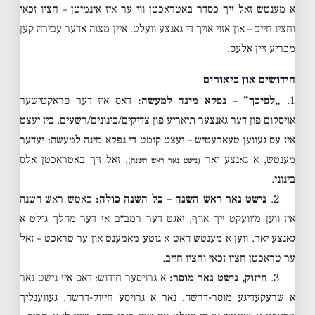
א מענטש זאל זיך כסדר באטראכטן ווי ער איז אינמיטן – חציו זכאי
וחציו חייב – און אזוי אויך די גאנצע וועלט. איין מצוה אדער עבירה קען
מכריע זיין אלעס.
חידושים און ביאורים
1.
„לפיכך” – נפקא מינה למעשה:
דאס איז דער פראקטישער
אויסקום פון דער גאנצער תיאריע פון צדיקים/בינונים/רשעים. ביז יעצט
איז עס געווען טעארעטיש – יעצט קומט די נפקא מינה למעשה: יעדער
מענטש, א גאנצע יאר
, זאל זיך באטראכטן אלס
(נישט נאר ראש השנה)
בינוני.
2.
נישט נאר ראש השנה – כל השנה כולה:
כאטש ראש השנה
איז ווען מ׳וועקט זיך אויף, זאגט דער רמב״ם אז דער מהלך גילט א
גאנצע יאר. ווען א מענטש האט א גוטע מאמענט און ער טראכט – זאל
ער טראכטן חציו זכאי וחציו חייב.
3.
חיזוק, נישט נאר מוסר:
א גרויסער חידוש: דאס איז נישט נאר
א שרעקעדיגע מוסר-דרשה, נאר א גרויסע חיזוק-דרשה. געווענליך