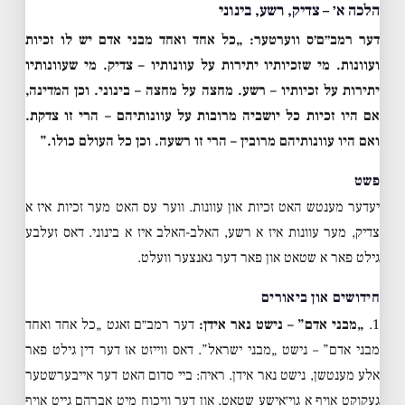
הלכה א׳ – צדיק, רשע, בינוני
דער רמב״ם׳ס ווערטער:
„כל אחד ואחד מבני אדם יש לו זכיות
ועוונות. מי שזכיותיו יתירות על עוונותיו – צדיק. מי שעוונותיו
יתירות על זכיותיו – רשע. מחצה על מחצה – בינוני. וכן המדינה,
אם היו זכיות כל יושביה מרובות על עוונותיהם – הרי זו צדקת.
ואם היו עוונותיהם מרובין – הרי זו רשעה. וכן כל העולם כולו.”
פשט
יעדער מענטש האט זכיות און עוונות. ווער עס האט מער זכיות איז א
צדיק, מער עוונות איז א רשע, האלב-האלב איז א בינוני. דאס זעלבע
גילט פאר א שטאט און פאר דער גאנצער וועלט.
חידושים און ביאורים
1.
„מבני אדם” – נישט נאר אידן:
דער רמב״ם זאגט „כל אחד ואחד
מבני אדם” – נישט „מבני ישראל”. דאס ווייזט אז דער דין גילט פאר
אלע מענטשן, נישט נאר אידן. ראיה: ביי סדום האט דער אייבערשטער
געקוקט אויף א גוי׳אישע שטאט, און דער וויכוח מיט אברהם גייט אויף