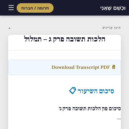
☰
וּכְשֵׁם שֶׁאֲנִי
תרומה / חברות
Skip
to
תוכן עניינים
▼
content
הלכות תשובה פרק ג – תמלול
📄 Download Transcript PDF
סיכום השיעור 📋
סיכום פון הלכות תשובה פרק ג׳
—