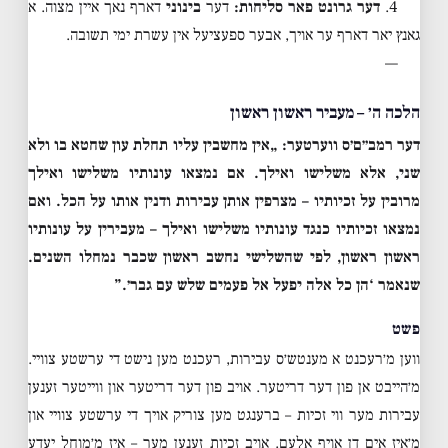
4.
דער גרונט פאר סליחות:
דער
בינוני
דארף נאך איין מצוה. א
גאנץ יאר דארף ער אויך, אבער ספעציעל אין עשרת ימי תשובה.
—
הלכה ה׳ – מעביר ראשון ראשון
דער רמב״ם׳ס ווערטער:
„אין מחשבין עליו תחלת עון שחטא בו ולא
שני, אלא משלישו ואילך. אם נמצאו עונותיו משלישו ואילך
מרובין על זכיותיו – מצרפין אותן עבירות ודנין אותו על הכל. ואם
נמצאו זכיותיו כנגד עונותיו משלישו ואילך – מעבירין על עונותיו
ראשון ראשון, לפי שהשלישי נחשב ראשון שכבר נמחלו השנים.
שנאמר ‘הן כל אלה יפעל אל פעמים שלש עם גבר׳.”
פשט
ווען מ׳רעכנט א מענטש׳ס עבירות, רעכנט מען נישט די ערשטע צוויי.
מ׳הייבט אן פון דער דריטער. אויב פון דער דריטער און ווייטער זענען
עבירות מער ווי זכיות – ברענגט מען צוריק אויך די ערשטע צוויי און
מ׳איז אים דן אויף אלעם. אויב זכיות זענען מער – איז מ׳מוחל יעדע