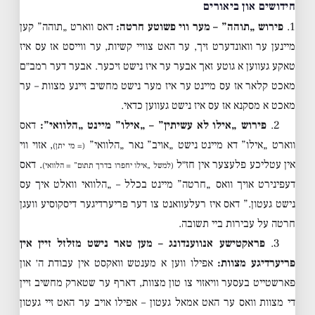
חידושים און ביאורים
1.
פירוש „תוהה” – מער ווי פשוטע חרטה:
דאס ווארט „תוהה” קען
מיינען ער וואונדערט זיך, ער האט צוויי קשיות, ער ווייסט אז עס איז
טאקע געווען א גוטע זאך אבער ער איז נישט זיכער. אבער דער רמב״ם
מאכט קלאר אז עס מיינט ער איז מער נישט מחשיב זיינע מצוות – ער
מאכט א מסקנא אז עס איז נישט געווען כדאי.
2.
פירוש „אילו לא עשיתין” – „אילו” מיינט „הלוואי”:
דאס
ווארט „אילו” דא מיינט נישט „אויב” נאר „הלוואי”
, אזוי ווי
(= מי יתן)
אין עטליכע פלעצער אין חז״ל
. דאס
(למשל „אילו יחפרו בדרך תתום” = הלוואי)
דעפינירט אויך וואס „חרטה” מיינט בכלל – „הלוואי וואלט איך עס
נישט געטון.” דאס איז רעלעוואנט צו דער פריערדיגער דיסקוסיע וועגן
חרטה על עבירות ביי תשובה.
3.
פראקטישע אנווענדונג – מען טאר נישט מזלזל זיין אין
פריערדיגע מצוות:
אפילו ווען א מענטש וואקסט אין עבודת ה׳ און
פארשטייט בעסער וויאזוי צו טון מצוות, דארף ער שטארק מחשיב זיין
די מצוות וואס ער האט אמאל געטון – אפילו אויב ער האט זיי געטון