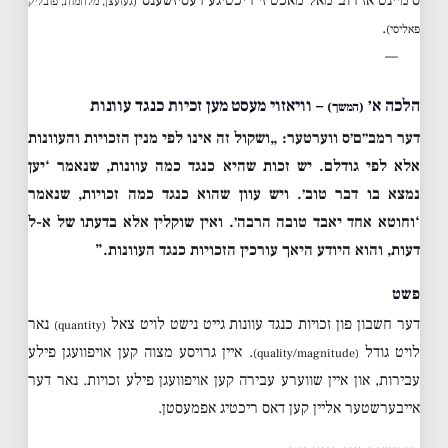
ס׳מיינט אז רוב מאל מאכט זי ריכטיגע דעסיזשענס
(געזעצן, מלחמות, פובליק
.
פאליסי)
—
הלכה א׳
– וויאזוי מעסט מען זכיות כנגד עוונות
(המשך)
דער רמב״ם׳ס ווערטער:
„ושקול זה אינו לפי מנין הזכויות והעוונות
אלא לפי גודלם. יש זכות שהיא כנגד כמה עוונות, שנאמר ‘יען
נמצא בו דבר טוב׳. ויש עוון שהוא כנגד כמה זכויות, שנאמר
‘וחוטא אחד יאבד טובה הרבה׳. ואין שוקלין אלא בדעתו של א-ל
דעות, והוא היודע היאך עורכין הזכויות כנגד העוונות.”
פשט
דער חשבון פון זכויות כנגד עוונות גייט נישט לויט צאל
נאר
(quantity)
לויט גודל
. איין גרויסע מצוה קען אויפוועגן פילע
(quality/magnitude)
עבירות, און איין שווערע עבירה קען אויפוועגן פילע זכויות. נאר דער
אייבערשטער אליין קען דאס ריכטיג אפמעסטן.