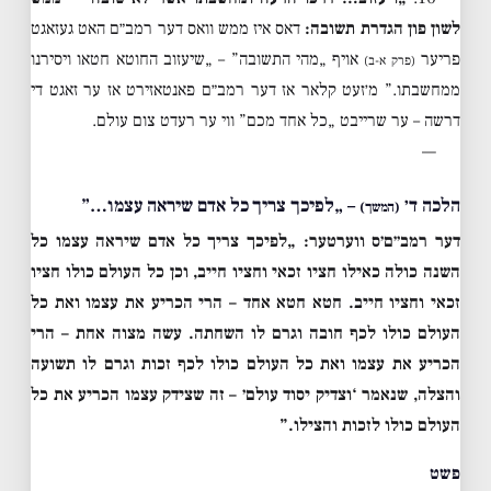
לשון פון הגדרת תשובה:
דאס איז ממש וואס דער רמב״ם האט געזאגט
פריער
אויף „מהי התשובה” – „שיעזוב החוטא חטאו ויסירנו
(פרק א-ב)
ממחשבתו.” מ׳זעט קלאר אז דער רמב״ם פאנטאזירט אז ער זאגט די
דרשה – ער שרייבט „כל אחד מכם” ווי ער רעדט צום עולם.
—
הלכה ד׳
– „לפיכך צריך כל אדם שיראה עצמו…”
(המשך)
דער רמב״ם׳ס ווערטער:
„לפיכך צריך כל אדם שיראה עצמו כל
השנה כולה כאילו חציו זכאי וחציו חייב, וכן כל העולם כולו חציו
זכאי וחציו חייב. חטא חטא אחד – הרי הכריע את עצמו ואת כל
העולם כולו לכף חובה וגרם לו השחתה. עשה מצוה אחת – הרי
הכריע את עצמו ואת כל העולם כולו לכף זכות וגרם לו תשועה
והצלה, שנאמר ‘וצדיק יסוד עולם׳ – זה שצידק עצמו הכריע את כל
העולם כולו לזכות והצילו.”
פשט