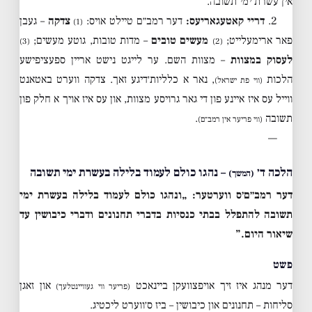
אין עשרת ימי תשובה.
2.
דריי קאטעגאריעס:
דער רמב״ם טיילט אויס:
צדקה
– געבן
(1)
פאר ארימעלייט;
מעשים טובים
– מדות טובות, גוטע מעשים;
(3)
(2)
לעסוק במצוות
– מצוות השם. ער לייגט נישט אריין ספעציפישע
הלכות
, נאר א כלליות׳דיגע זאך. צדקה ווערט באטאנט
(ווי פת ישראל)
ווייל עס איז איינע פון די גאר גרויסע מצוות, און עס איז אויך א חלק פון
תשובה
.
(ווי פריער אין רמב״ם)
—
הלכה ד׳
– נהגו כולם לעמוד בלילה בעשרת ימי תשובה
(המשך)
דער רמב״ם׳ס ווערטער:
„ונהגו כולם לעמוד בלילה בעשרת ימי
תשובה להתפלל בבתי כנסיות בדברי תחנונים ודברי כיבושין עד
שיאור היום.”
פשט
דער מנהג איז זיך אויפצוועקן ביינאכט
און זאגן
(פריער ווי געוויינטלעך)
סליחות – תחנונים און כיבושין – ביז ס׳ווערט ליכטיג.