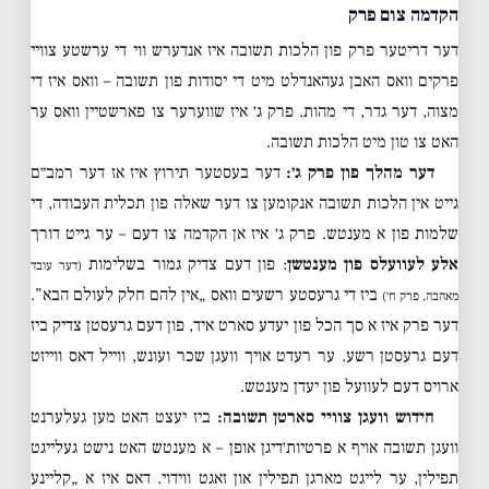
הקדמה צום פרק
דער דריטער פרק פון הלכות תשובה איז אנדערש ווי די ערשטע צוויי
פרקים וואס האבן געהאנדלט מיט די יסודות פון תשובה – וואס איז די
מצוה, דער גדר, די מהות. פרק ג׳ איז שווערער צו פארשטיין וואס ער
האט צו טון מיט הלכות תשובה.
דער מהלך פון פרק ג׳:
דער בעסטער תירוץ איז אז דער רמב״ם
גייט אין הלכות תשובה אנקומען צו דער שאלה פון תכלית העבודה, די
שלמות פון א מענטש. פרק ג׳ איז אן הקדמה צו דעם – ער גייט דורך
אלע לעוועלס פון מענטשן
: פון דעם צדיק גמור בשלימות
(דער עובד
ביז די גרעסטע רשעים וואס „אין להם חלק לעולם הבא”.
מאהבה, פרק ח׳)
דער פרק איז א סך הכל פון יעדע סארט איד, פון דעם גרעסטן צדיק ביז
דעם גרעסטן רשע. ער רעדט אויך וועגן שכר ועונש, ווייל דאס ווייזט
ארויס דעם לעוועל פון יעדן מענטש.
חידוש וועגן צוויי סארטן תשובה:
ביז יעצט האט מען געלערנט
וועגן תשובה אויף א פרטיות׳דיגן אופן – א מענטש האט נישט געלייגט
תפילין, ער לייגט מארגן תפילין און זאגט ווידוי. דאס איז א „קליינע