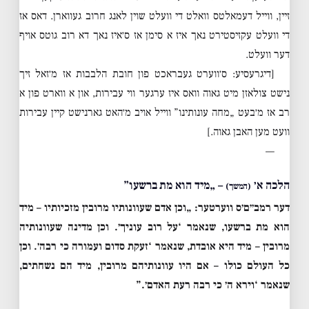
זיין, ווייל דעמאלטס וואלט די וועלט שוין לאנג חרוב געווארן. דאס אז
די וועלט עקזיסטירט נאך איז א סימן אז ס׳איז נאך דא רוב גוטס אויף
דער וועלט.
[דיגרעסיע: ס׳ווערט געבראכט פון חובת הלבבות אז מ׳זאל זיך
נישט צולאזן מיט גאוה וואס איז ערגער ווי עבירות, און א ווארט פון א
רב אז מ׳בעט „מחה עונותינו” ווייל אויב מ׳האט גארנישט קיין עבירות
וועט מען האבן גאוה.]
—
הלכה א׳
– „מיד הוא מת ברשעו”
(המשך)
דער רמב״ם׳ס ווערטער:
„וכן אדם שעוונותיו מרובין מזכיותיו – מיד
הוא מת ברשעו, שנאמר ‘על רוב עוניך׳. וכן מדינה שעוונותיה
מרובין – מיד היא אובדת, שנאמר ‘זעקת סדום ועמורה כי רבה׳. וכן
כל העולם כולו – אם היו עוונותיהם מרובין, מיד הם נשחתים,
שנאמר ‘וירא ה׳ כי רבה רעת האדם׳.”