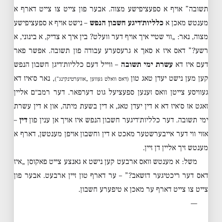
תשובה” אויף א ספעציפישע מצוה. אבער פון צייט צו צייט דארף א
מענטש מאכן א
כלליות׳דיגע חשבון הנפש
– נישט אויף א ספעציפישע
מצוה, נאר: „ווי שטיי איך אויף דער וועלט? בין איך א צדיק, א בינוני, א
רשע?” דאס איז א סאך א גרעסערע עבודה פון תשובה. אפשר פאר
דעם איז דא
עשרת ימי תשובה
– ווייל דעם כלליות׳דיגן חשבון הנפש
קען מען נישט יעדן טאג טון
, נאר ס׳איז דא
(דאס וואלט געווען „אווערטינקינג”)
געוויסע צייטן וואס זענען ספעציעל גוט דערפאר. דער רמב״ם אליין
זאגט אז ס׳איז דא א דין יעדן טאג, א דין בשעת מיתה, און א דין עשרת
ימי תשובה. דער כלליות׳דיגער חשבון הנפש איז אויך אן ענין פון
דין
–
אזוי ווי דער אייבערשטער מאכט א דין וחשבון אויפן מענטשן, דארף א
מענטש זיך אליין דן זיין.
משל: א מענטש וואס ארבעט קען נישט א גאנצע צייט פאקוסן „איז
דאס דער ריכטיגער דזשאב?” – ער דארף טון זיין ארבעט. אבער פון
צייט צו צייט דארף ער מאכן א טיפערע חשבון.
—