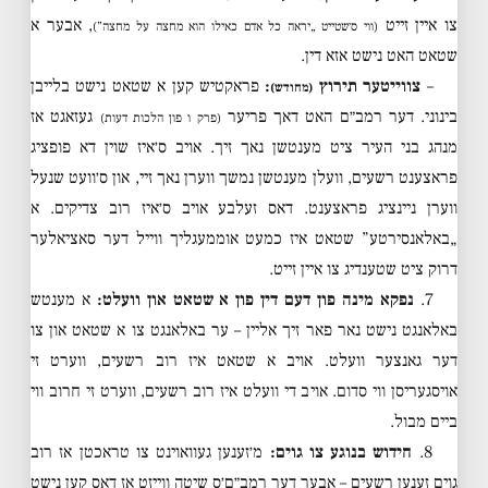
צו איין זייט
, אבער א
(ווי ס׳שטייט „יראה כל אדם כאילו הוא מחצה על מחצה”)
שטאט האט נישט אזא דין.
–
צווייטער תירוץ
:
פראקטיש קען א שטאט נישט בלייבן
(מחודש)
בינוני. דער רמב״ם האט דאך פריער
געזאגט אז
(פרק ו פון הלכות דעות)
מנהג בני העיר ציט מענטשן נאך זיך. אויב ס׳איז שוין דא פופציג
פראצענט רשעים, וועלן מענטשן נמשך ווערן נאך זיי, און ס׳וועט שנעל
ווערן ניינציג פראצענט. דאס זעלבע אויב ס׳איז רוב צדיקים. א
„באלאנסירטע” שטאט איז כמעט אוממעגליך ווייל דער סאציאלער
דרוק ציט שטענדיג צו איין זייט.
7.
נפקא מינה פון דעם דין פון א שטאט און וועלט:
א מענטש
באלאנגט נישט נאר פאר זיך אליין – ער באלאנגט צו א שטאט און צו
דער גאנצער וועלט. אויב א שטאט איז רוב רשעים, ווערט זי
אויסגעריסן ווי סדום. אויב די וועלט איז רוב רשעים, ווערט זי חרוב ווי
ביים מבול.
8.
חידוש בנוגע צו גוים:
מ׳זענען געוואוינט צו טראכטן אז רוב
גוים זענען רשעים – אבער דער רמב״ם׳ס שיטה ווייזט אז דאס קען נישט