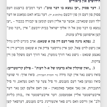
חידושים און ביאורים
1.
דער פסוק „יען נמצא בו דבר טוב”:
דער רמב״ם ברענגט דעם
פסוק פון דעם זון פון ירבעם
. דער נביא האט געזאגט אז דער
(מלכים א, יד)
ילד וועט שטארבן, אבער ער אליין וועט קומען צו קבורה בכבוד – „יען
נמצא בו דבר טוב אל ה׳ אלקי ישראל בבית ירבעם.” איין „דבר טוב”
קען אויפוועגן פילע עוונות.
2.
נפקא מינה פאר דעם דין פון א שטאט:
אויב מ׳גייט לויט גודל
און נישט לויט צאל, קען איין גרויסער צדיק אין א שטאט מכריע זיין די
גאנצע שטאט – נישט נאר דורך נומערן, נאר דורך דעם משקל פון זיין
צדקות.
3.
„ואין שוקלין אלא בדעתו של א-ל דעות” – פילע קריטעריען:
ס׳איז נישט נאר איין קנה מידה
. ס׳איז אויך: ווי שווער
(ווי חומרת העבירה)
ס׳איז געווען פאר דעם מענטש, ווי פיל צער ער האט געהאט, ווי פיל
התגברות, און נאך אסאך פאקטארן – און דאס אלעס קען נאר דער
אייבערשטער אליין אפמעסטן. דער אייבערשטער איז „בוחן כליות
ולב” און ווייסט וואס גייט פאר אינעווייניג ביים מענטש, דערפאר קען