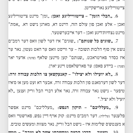
צייטווייליגע נארישקייטן.
6.
„הבלי הזמן” – צייטווייליגע זאכן:
„זמן” מיינט צייטווייליגע
זאכן – אלע זאכן פון עולם הזה, היינט דא, מארגן נישט דא. „אמת”
מיינט נצחיות׳דיגע זאכן – דער אייבערשטער.
7.
„שוגים כל שנותם”:
„שוגים” איז דער לשון וואס דער רמב״ם
נוצט אין סוף הלכות תשובה – ער ווייסט וואס ער האט געטון, נאר ער
איז כסדר פארטראכט. „שנותם” קען מיינען שלאף
אדער יאר
(שינה)
– ביידע פאסן: ער פארשלאפט זיינע יארן.
(שנה)
8.
„לא יועילו ולא יצילו” – קאנעקשאן צו הלכות עבודה זרה:
דער לשון דערמאנט פון הלכות עבודה זרה, אבער דא זעט מען אז ס׳איז
טיפער – נישט נאר עבודה זרה, נאר אלע דברי הבל וריק זענען „לא
יועיל ולא יציל.”
9.
„מעלליכם” – תיקון הנפש:
„מעלליכם” מיינט אפשר
פלענער
. דער רמב״ם מיינט: קוק אויף דיין נפש, פארשטיי וואס
(עלילה)
א מענטש׳ס שלימות איז – נישט הבל וריק, נאר מצוות ומעשים טובים.
10.
„ויעזוב… דרכו הרעה ומחשבתו אשר לא טובה” – ממש