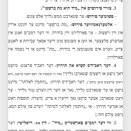
צדיקים קענען מטה זיין דעם רוב אויף זייער זייט.
3.
צוויי פירושים אין „מיד הוא מת ברשעו”:
–
פשוט׳ער פירוש:
ער שטארבט ממש גלייך אלס עונש.
–
אלטערנאטיווער פירוש:
„מת ברשעו” מיינט ער זינקט אריין
אין זיין רשעות – ער פארלירט זיין בחירה. ווי דער רמב״ם זאגט אין
אנדערע פלעצער, אז ווען א מענטש טוט זייער אסאך עבירות א לאנגע
צייט, ווערט אים צוגענומען די בחירה. „מת” מיינט אז די נשמה איז
פארלוירן.
4.
דער ראב״ד׳ס קשיא און תירוץ:
דער ראב״ד פרעגט: מ׳זעט
דאך נישט אז רשעים שטארבן גלייך!
(אזוי ווי תוספות אין ראש השנה פרעגט „והא
. דער ראב״ד׳ס תירוץ: „נחתמין לאלתר” מיינט
רואים שרשעים אינם מתים”)
נישט אז ער שטארבט גלייך, נאר אז דער דין ווערט נגזר גלייך – ער
וועט שטארבן, אבער ס׳קען נאך דויערן א צייט. [הערה: תוספות האט
אן אנדער תירוץ – אז „נחתמין לאלתר למיתה” רעדט פון עולם הבא,
נישט עולם הזה.]
5.
ווי דער רמב״ם פארשטייט „מיד” – דין vs. ריאליטי:
דער