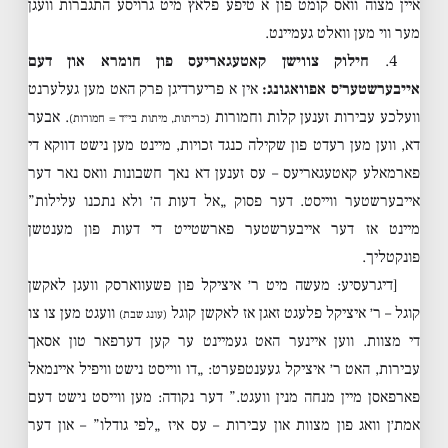
איין מצוה וואס קומט פון א טיפע פלאץ מיט גרויסע התגברות וועגן
מער ווי מען וואלט געמיינט.
4.
חילוק צווישן קאטעגאריעס פון חומרא און דעם
אייבערשטער׳ס אפוואגונג:
אין א פריערדיגן פרק האט מען געלערנט
וועלכע עבירות זענען קלות וחמורות
. אבער
(כריתות, מיתות בי״ד = חמורות)
דא, ווען מען רעדט פון שקילה כנגד זכויות, מיינט מען נישט דווקא די
פארמאלע קאטעגאריעס – עס זענען דא נאך חשבונות וואס נאר דער
אייבערשטער ווייסט. דער פסוק „אל דעות ה׳ ולא נתכנו עלילות”
מיינט אז דער אייבערשטער פארשטייט די דעות פון מענטשן
פונקטליך.
[דיגרעסיע: מעשה מיט ר׳ איציקל פון פשעווארסק וועגן לאקשן
קוגל – ר׳ איציקל פלעגט זאגן אז לאקשן קוגל
וועגט מען צו צו
(עונג שבת)
די מצוות. ווען איינער האט געמיינט ער קען דערפאר טון אסאך
עבירות, האט ר׳ איציקל געענטפערט: „דו ווייסט נישט וויפיל איינמאל
פארפאסן מיין מנחה מנין וועגט.” דער נקודה: מען ווייסט נישט דעם
אמת׳ן וואג פון מצוות און עבירות – עס איז „לפי גודלו” – און דער