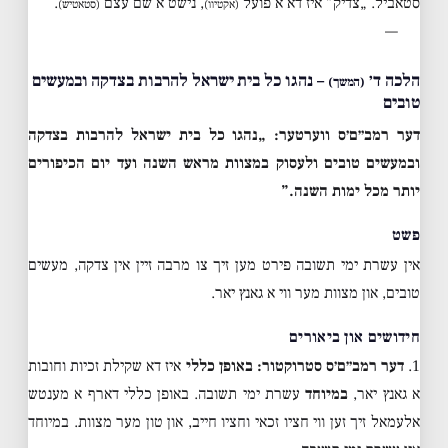
סטאביל. „צדיק” איז דא א פועל
, נישט א שם עצם
.
(אקטיוו)
(סטאטיש)
—
הלכה ד׳
– נהגו כל בית ישראל להרבות בצדקה ובמעשים
(המשך)
טובים
דער רמב״ם׳ס ווערטער:
„נהגו כל בית ישראל להרבות בצדקה
ובמעשים טובים ולעסוק במצוות מראש השנה ועד יום הכיפורים
יותר מכל ימות השנה.”
פשט
אין עשרת ימי תשובה פירט מען זיך צו מרבה זיין אין צדקה, מעשים
טובים, און מצוות מער ווי א גאנץ יאר.
חידושים און ביאורים
1.
דער רמב״ם׳ס סטרוקטור:
באופן כללי
איז דא שקילת זכיות וחובות
א גאנץ יאר,
במיוחד
עשרת ימי תשובה. באופן כללי דארף א מענטש
אלעמאל זיך זען ווי חציו זכאי וחציו חייב, און טון מער מצוות. במיוחד