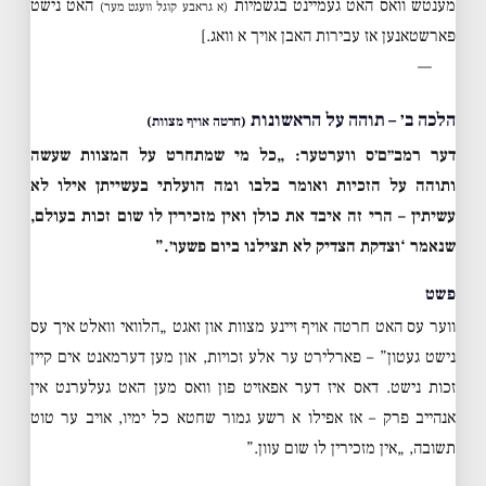
מענטש וואס האט געמיינט בגשמיות
האט נישט
(א גראבע קוגל וועגט מער)
פארשטאנען אז עבירות האבן אויך א וואג.]
—
הלכה ב׳ – תוהה על הראשונות
(חרטה אויף מצוות)
דער רמב״ם׳ס ווערטער:
„כל מי שמתחרט על המצוות שעשה
ותוהה על הזכיות ואומר בלבו ומה הועלתי בעשייתן אילו לא
עשיתין – הרי זה איבד את כולן ואין מזכירין לו שום זכות בעולם,
שנאמר ‘וצדקת הצדיק לא תצילנו ביום פשעו׳.”
פשט
ווער עס האט חרטה אויף זיינע מצוות און זאגט „הלוואי וואלט איך עס
נישט געטון” – פארלירט ער אלע זכויות, און מען דערמאנט אים קיין
זכות נישט. דאס איז דער אפאזיט פון וואס מען האט געלערנט אין
אנהייב פרק – אז אפילו א רשע גמור שחטא כל ימיו, אויב ער טוט
תשובה, „אין מזכירין לו שום עוון.”