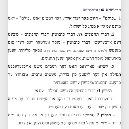
חידושים און ביאורים
1.
„כולם” – חיוב פאר יעדן אידן:
דער רמב״ם זאגט „כולם” – דאס
מיינט עס איז א מנהג כל ישראל.
2.
דברי תחנונים vs. דברי כיבושין:
דברי תחנונים
– מ׳בעט
דעם אייבערשטן.
דברי כיבושין
– מוסר ווערטער וואס רעדן צום
מענטש
. אסאך סליחות זענען
(למשל: דו גייסט שטארבן, דיין נשמה בעט זיך)
ביאוטיפול מוסר דרשות, און אסאך זענען תחנונים.
3.
קשיא: פארוואס האט דער רמב״ם נישט אויסגערעכנט
תפילה אין דער ליסטע פון צדקה, מעשים טובים, מצוות?
ער
ברענגט תחנונים/כיבושין ערשט באזונדער.
–
תירוץ 1:
דברי כיבושין איז נישט תפילה – עס אי
ז התעוררות וואס ברענגט צו צדקה און מעשים טובים. עס איז א
המשך פון שופר – עס דערמאנט דעם מענטש.
–
תירוץ 2
:
דברי תחנונים קען זיין א חלק פון חסד מיט
(אפשר)
בריות – מ׳איז מתפלל פאר אנדערע מענטשן וואס זענען אין צרות.