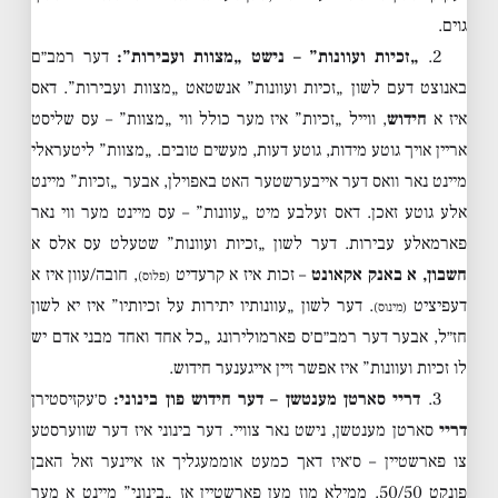
גוים.
2.
„זכיות ועוונות” – נישט „מצוות ועבירות”:
דער רמב״ם
באנוצט דעם לשון „זכיות ועוונות” אנשטאט „מצוות ועבירות”. דאס
איז א
חידוש
, ווייל „זכיות” איז מער כולל ווי „מצוות” – עס שליסט
אריין אויך גוטע מידות, גוטע דעות, מעשים טובים. „מצוות” ליטעראלי
מיינט נאר וואס דער אייבערשטער האט באפוילן, אבער „זכיות” מיינט
אלע גוטע זאכן. דאס זעלבע מיט „עוונות” – עס מיינט מער ווי נאר
פארמאלע עבירות. דער לשון „זכיות ועוונות” שטעלט עס אלס א
חשבון, א באנק אקאונט
– זכות איז א קרעדיט
, חובה/עוון איז א
(פלוס)
דעפיציט
. דער לשון „עוונותיו יתירות על זכיותיו” איז יא לשון
(מינוס)
חז״ל, אבער דער רמב״ם׳ס פארמולירונג „כל אחד ואחד מבני אדם יש
לו זכיות ועוונות” איז אפשר זיין אייגענער חידוש.
3.
דריי סארטן מענטשן – דער חידוש פון בינוני:
ס׳עקזיסטירן
דריי
סארטן מענטשן, נישט נאר צוויי. דער בינוני איז דער שווערסטע
צו פארשטיין – ס׳איז דאך כמעט אוממעגליך אז איינער זאל האבן
פונקט 50/50. ממילא מוז מען פארשטיין אז „בינוני” מיינט א מער