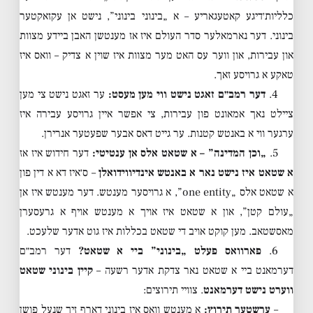
כלליות׳דיגע קאטעגאריע – א „בינוני בינוני”, נישט אן עקזאקטער
בינוני. דער נארמאלער סדר העולם איז אז מענטשן האבן ביידע מצוות
און עבירות, און ווער עס האט מער מצוות איז שוין א צדיק – וואס איז
טאקע א גרויסע זאך.
4.
דער רמב״ם זאגט נישט ווי מען מעסט:
ער זאגט נישט צי מען
ציילט נאך אמאונט פון עבירות, צי אפשר איין גרויסע עבירה איז
ערגער ווי א באנטש קטנות. ער גייט דאס אבער שפעטער אנרירן.
5.
„וכן המדינה” – א שטאט אלס אן ענטיטי:
דער חידוש איז אז
א שטאט איז נישט נאר א באנטש אינדיווידואלן
– ס׳איז דא א דין פון
א שטאט אלס „one entity”, א גרויסער מענטש. דער מענטש איז אן
„עולם קטן”, און א שטאט איז אויך א מענטש אויף א גרעסערן
מאסשטאב. מען קוקט אויב די שטאט בכללות איז גוט אדער שלעכט.
6.
פארוואס פעלט „בינוני” ביי א שטאט?
דער רמב״ם
דערמאנט ביי א שטאט נאר צדקת אדער רשעה –
קיין בינוני שטאט
ווערט נישט דערמאנט
. צוויי תירוצים:
–
ערשטער תירוץ:
א מענטש וואס איז בינוני דארף זיך שנעל פושן