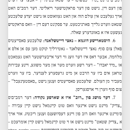
רמב״ם מיינט „מיד” כפשוטו – ער שטארבט גלייך – אבער ער רעדט
פון דעם דין, נישט פון דער פראקטישער ריאליטי. דער רמב״ם האט
אויך געלעבט אין עולם הזה און האט געוואוסט אז נישט יעדע שלעכטע
שטאט ווערט גלייך פארניכטעט. ער פסק׳נט דעם דין – וואס פראקטיש
געשעט איז א באזונדערע שאלה.
6.
היסטארישע דוגמא – נאצי דייטשלאנד:
שלעכטע סאסייעטיס
פאלן צום סוף: נאצי דייטשלאנד – נאטירליך קוקט מען עס אן אלס א
מלחמה, אבער דאס איז דער וועג ווי דער אייבערשטער האט געמאכט
אז „מיד יאבדו” – דער רשע ווערט מער און מער משוגע, זיינע עבירות
טראגן אים ביז ער הויבט אן מיט גרעסערע לענדער, ביז ער ווערט
מעביר מן העולם. שלעכטע סאסייעטיס זענען נישט „סאסטעינעבל” –
צום סוף ווערן זיי אויסגעריסן.
7.
דער מושג פון „רוב” איז א שארפע נקודה:
דער רמב״ם׳ס
„צדיק” מיינט נישט איינער וואס טוט קיינמאל נישט קיין עבירה –
ס׳מיינט איינער וואס רוב פון זיינע דעסיזשענס זענען ריכטיג. אזוי אויך
א „צדיק שטאט” מיינט נישט אז זי טוט קיינמאל נישט קיין אומרעכט –