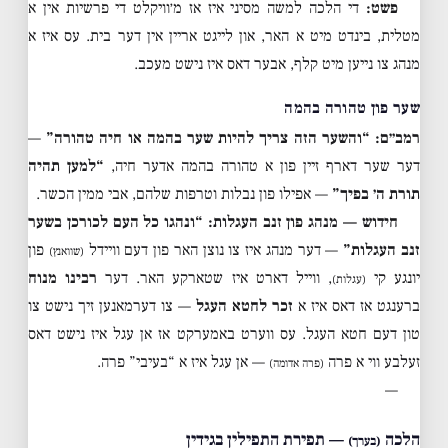
פשט:
די הלכה למשה מסיני איז אז מ׳וויקלט די פרשיות אין א
מטלית, בינדט מיט א האר, און לייגט אריין אין דער בית. עס איז א
מנהג צו נייען מיט קלף, אבער דאס איז נישט מעכב.
שער פון טהורה בהמה
רמב״ם: “והשער הזה צריך להיות שער בהמה או חיה טהורה”
—
דער שער דארף זיין פון א טהורה בהמה אדער חיה,
“למען תהיה
תורת ה׳ בפיך”
— אפילו פון נבלות וטרפות שלהם, אבי ממין הכשר.
חידוש — מנהג פון זנב העגלות:
“ונהגו כל העם לכורכן בשער
זנב העגלות”
— דער מנהג איז צו נוצן האר פון דעם וויידל
פון
(שוואנץ)
יונגע קי
, ווייל דארט איז שטארקע האר. דער
רבינו מנוח
(עגלות)
ברענגט אז דאס איז א
זכר לחטא העגל
— צו דערמאנען זיך נישט צו
טון דעם חטא העגל. עס ווערט באמערקט אז אן עגל איז נישט דאס
זעלבע ווי א פרה
— אן עגל איז א “בעיבי” פרה.
(פרה אדומה)
—
הלכה
— תפירת התפילין בגידין
(בערך)