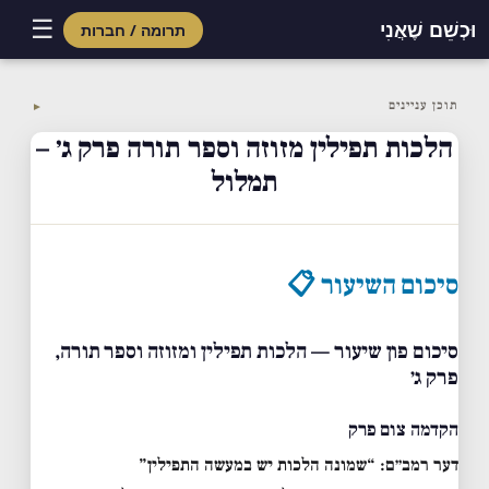
☰
וּכְשֵׁם שֶׁאֲנִי
תרומה / חברות
Skip
to
תוכן עניינים
▼
content
הלכות תפילין מזוזה וספר תורה פרק ג׳ –
תמלול
סיכום השיעור 📋
סיכום פון שיעור — הלכות תפילין ומזוזה וספר תורה,
פרק ג׳
הקדמה צום פרק
דער רמב״ם: “שמונה הלכות יש במעשה התפילין”