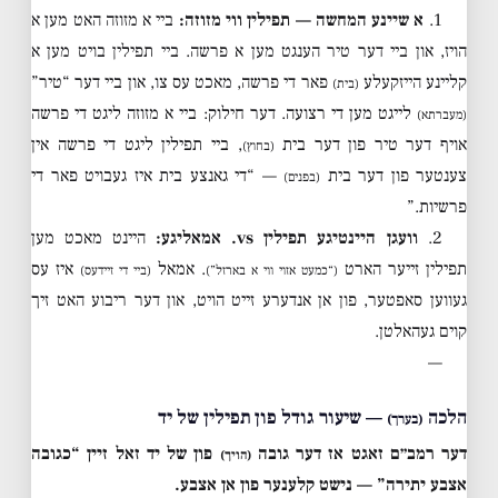
1.
א שיינע המחשה — תפילין ווי מזוזה:
ביי א מזוזה האט מען א
הויז, און ביי דער טיר הענגט מען א פרשה. ביי תפילין בויט מען א
קליינע הייזקעלע
פאר די פרשה, מאכט עס צו, און ביי דער “טיר”
(בית)
לייגט מען די רצועה. דער חילוק: ביי א מזוזה ליגט די פרשה
(מעברתא)
אויף דער טיר פון דער בית
, ביי תפילין ליגט די פרשה אין
(בחוץ)
צענטער פון דער בית
— “די גאנצע בית איז געבויט פאר די
(בפנים)
פרשיות.”
2.
וועגן היינטיגע תפילין vs. אמאליגע:
היינט מאכט מען
תפילין זייער הארט
. אמאל
איז עס
(“כמעט אזוי ווי א בארזל”)
(ביי די זיידעס)
געווען סאפטער, פון אן אנדערע זייט הויט, און דער ריבוע האט זיך
קוים געהאלטן.
—
הלכה
— שיעור גודל פון תפילין של יד
(בערך)
דער רמב״ם זאגט אז דער גובה
פון של יד זאל זיין “כגובה
(הויך)
אצבע יתירה” — נישט קלענער פון אן אצבע.