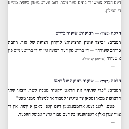
דעם הבדל צווישן די בתים מער ניכר. דאס ווערט געטון בשעת מ׳נייט
די תפילין.
—
הלכה
— רצועות: שיעור ברייט
(בערך)
רמב״ם: “כיצד עושין הרצועות? לוקחין רצועה של עור, רחבה
כרוחב שעורה”
— די ברייט פון דער רצועה איז ווי די ברייטע זייט פון
א שעורה
.
(גערשטן-קערנדל)
—
הלכה
— שיעור רצועה של ראש
(בערך)
רמב״ם: “כדי שתקיף את הראש ויקשור ממנה קשר, ויצאו שתי
הרצועות מכאן ומכאן עד שיגיעו לטבור או למעלה ממנו מעט”
פשט:
לאנג גענוג ארומצונעמען דעם קאפּ, מאכן א קשר, און די
צוויי ענדן זאלן אראפּהענגען ביז דעם טבור אדער אביסל העכער.
—