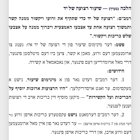
הלכה
— שיעור רצועה של יד
(בערך)
רמב״ם: “רצועה של יד כדי שתקיף את זרועו ויקשור ממנה קשר
ותמשוך רצועה אחת עד אצבעו האמצעית ויכרוך ממנה על אצבעו
שלש כריכות ויקשור.”
פשט:
דער מינימום שיעור פון די רצועה של יד איז: גענוג צו
ארומנעמען דעם זרוע, מאכן א קשר, ציען ביז דעם מיטלסטן פינגער,
דריי מאל ארומדרייען דעם פינגער, און נאכאמאל א קשירה.
חידושים:
1. דער רמב״ם רעדט נאר פון א
מינימום שיעור
, נישט א
מעקסימום. ער זאגט אויסדריקלעך:
“היו הרצועות ארוכות יוסיף על
הכריכות ועל הקשירות”
— מ׳קען מוסיף זיין כריכות אויב די רצועות
זענען לענגער.
2. דער רמב״ם דערמאנט
נישט
עקסטערע כריכות אויפן זרוע
(ווי
— ער רעדט נאר פון איין מאל ארומנעמען
דער מנהג פון 7 כריכות אויפן ארעם)
דעם זרוע אויבן, און דריי כריכות אויפן פינגער.