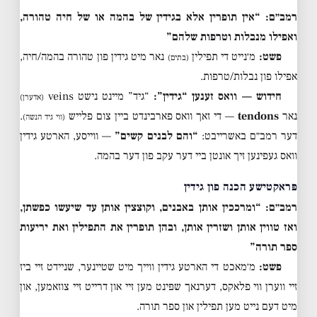
רמב״ם: “אין תופרין אלא בגידין של בהמה או של חיה טהורה,
ואפילו מנבלות וטרפות שלהם”
פשט:
מ׳נייט די תפילין
נאר מיט גידין פון טהורה בהמה/חיה,
(בתים)
אפילו פון נבלות/טרפות.
חידוש — וואס זענען “גידין”:
“גיד” מיינט נישט veins
(אדערן)
נאר
tendons
— די זאך וואס פארבינדט ביין צום פלייש
.
(ווי גיד הנשה)
דער רמב״ם באשרייבט:
“והם לבנים קשים”
— ווייסע, הארטע גידין
וואס געפינען זיך אונטן ביי דער עקב פון דער בהמה.
פּראקטישע הכנה פון גידין
רמב״ם: “ומרככין אותן באבנים, וקוצצין אותן עד שיעשו כפשתן,
ואז טווין אותן ושזרין אותן, ובהן תופרין את התפילין ואת יריעות
ספר תורה”
פשט:
מ׳מאכט די הארטע גידין ווייך מיט שטיינער, שניידט זיי ביז
זיי ווערן ווי פלאקס, דערנאך שפּינט מען זיי און דרייט זיי צוזאמען, און
מיט דעם נייט מען תפילין און ספר תורה.