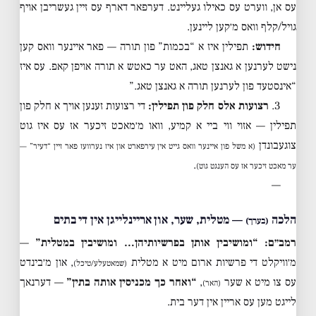
עס אן, ווערט עס כאילו געליינט. דערפאר דארף עס זיין געשריבן אויף
גויל/קלף וואס מ׳קען ליינען.
חידוש:
תפילין איז א “בכמות” פון תורה — פאר איינער וואס קען
נישט לערנען א גאנצן טאג, האט ער כאטש א תורה אויפן קאפ. עס איז
“אינסטעד פון לערנען תורה א גאנצן טאג.”
3.
רצועות אלס חלק פון תפילין:
די רצועות זענען אויך א חלק פון
תפילין — אזוי ווי ביי א קמיע, וואו מ׳מאכט זיכער אז עס איז גוט
צוגעבונדן
(א משל פון איינער וואס גייט אין עירפארט און איז נערוועז פאר זיין “דעיר” —
.
ער מאכט זיכער אז עס הענגט גוט)
—
הלכה
— מטלית, שער, און אריינלייגן אין די בתים
(בערך)
רמב״ם: “ומושיבין אותן בפרשיותיהן… ומושיבין במטלית”
—
מ׳וויקלט די פרשיות ארום מיט א מטלית
, און מ׳בינדט
(שמאטעלע/טיכל)
עס צו מיט א שער
,
“ואחר כך מכניסין אותה בתין”
— דערנאך
(האר)
לייגט מען עס אריין אין דער בית.