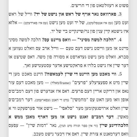
פשוט א רעזולטאט פון די חריצים.
3.
פארוואס נאר אויף של ראש און נישט של יד?
ווייל של ראש
זעט מען
, של יד זעט מען נישט
— אלזא
(עס איז אנטפלעקט)
(עס איז פארדעקט)
איז נישטא קיין ענין פון נוי/שיינקייט ביי של יד.
4.
“הלכה למשה מסיני” — וואס מיינט עס?
הלכה למשה מסיני
מיינט אז מען ווייסט נישט דעם טעם — ווייל אויב עס וואלט געווען א
סברא, וואלט מען נישט געדארפט א מסורה פון משה. דאס שטיצט אז
דער שי״ן איז נישט בלויז א פראקטישע אדער עסטעטישע זאך.
5.
ווי מאכט מען היינט די שי״ן לעמאשה?
היינט מאכט מען די
שי״ן מיט א ספעציעלע “פרעים”
— מען מאכט דעם עור
(frame/מאלד)
נאס און דריקט אריין דעם פרעים. דאס איז אנדערש פון דעם רמב״ם׳ס
אופן וואו מען האט עס “מחמשין”
. דער רמב״ם׳ס
(מיט די האנט געפארעמט)
שי״ן וואלט ארויסגעקומען מער “סלאפי” — נישט אזוי פערפעקט ווי א
מאשין.
דער רמב״ם זאגט נישט אז מען דארף מאכן ממש א
הלכה׳דיגע שי״ן
, נאר “דמות שי״ן” — עפעס
(ווי אין ספר תורה מיט תגין)
וואס דערמאנט א צורת שי״ן. דאס איז זיכער נישט מעכב.