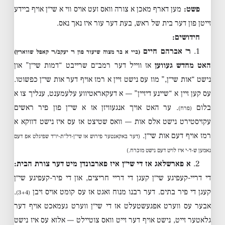
פשט:
מען דארף מאכן א צורה וואס זעט אויס ווי א שי״ן אויף ביידע
זייטן פון דער בית של ראש, בעת דער עור איז נאך נאס.
חידושים:
1.
ר׳ אברהם חיים
(ביי א בר מצוה שיעור פון ר׳ יעקב/ר׳ קאפל שווארץ)
האט מחדש געווען
אז ווייל דער רמב״ם שרייבט “דמות שי״ן” און
נישט “אות שי״ן,” מוז עס נישט זיין א רמז אויף דער אות שי״ן כפשוטו.
עס קען זיין א “שיינע דיזיין” — א דעקאראטיווע עלעמענט, ענליך צו א
בלום
. ער האט אויך אנגעוויזן אז א שי״ן פון פיר ראשים
(פרח)
עקזיסטירט נישט אלס אות — וואס שטיצט אז עס איז נישט דווקא א
רמז אויף דעם אות שי״ן.
(דער באקאנטער פירוש אז שי״ן-דל״ת-יו״ד שפיגלט אפ דעם
נאמען ש-ד-י איז לויט דעם נישט מוכרח.)
2.
א פארשלאג אז די שי״ן איז פארבונדן מיט דער צורת הבית:
די דריי-קעפיגע שי״ן קעגן די דריי חריצים, און די פיר-קעפיגע שי״ן
קעגן די פיר בתים. דער רבנו מנוח זאגט אז עס קומט אויס זיבן
.
(3+4)
אבער עס ווערט אפגעשטעלט אז די שי״ן ווערט געמאכט אויף דער
גלאטער זייט, נישט אויף דער זייט וואס צוטיילט — אלזא עס איז נישט