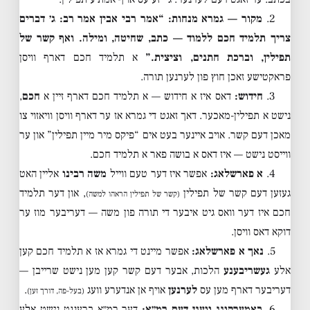
2.
מקור — גמרא מנחות:
“אמר רבי אבין אמר רב: ג׳ דברים
צריך תלמיד חכם ללמוד — כתב, שחיטה, ומילה. ואף קשר של
תפילין, וברכת חתנים, וציצית.”
א תלמיד חכם דארף וויסן
פראקטישע זאכן חוץ פון לערנען תורה.
3.
חידוש:
דאס איז א חידוש — א תלמיד חכם דארף זיין א
חכם
,
נישט א תפילין-מאכער. דאך זאגט די גמרא אז ער דארף וויסן וויאזוי צו
מאכן דעם קשר. אויב איינער בעט אים “פיקס מיר מיין תפילין” און ער
ווייסט נישט — איז דאס א בושה פאר א תלמיד חכם.
4.
א פארשלאג:
אפשר איז דער טעם ווייל
משה רבינו
אליין האט
געזען דעם קשר של תפילין
, און דער תלמיד
(קשר של תפילין הראהו למשה)
חכם איז דער וואס גיט איבער די תורה פון משה — דעריבער מוז ער
דוקא דאס וויסן.
5.
נאך א פארשלאג:
אפשר מיינט די גמרא אז א תלמיד חכם קען
אלע
געשריבענע
הלכות, אבער דעם קשר קען מען נישט שרייבן —
דעריבער דארף מען עס
לערנען
אויף אן אנדערע וועג
.
(בעל-פה, דורך זען)
6.
באמערקונג וועגן דעם רמ״א:
דער רמ״א ברענגט נישט אלע