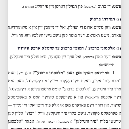
פשט:
די בתים
פון תפילין דארפן זיין פירעקיג
.
(באקסעס)
(סקווער)
תפירתן ברבוע
(2)
פשט:
ווען מ׳נייט ארום די תפילין, זאל די נייעכץ זיין אין א סקווער׳דיגע
פארם, נישט ראנדאם. דער סופר קען נישט נייען וועלכע וועג ער וויל.
אלכסונן ברבוע / חסומן ברבוע עד שימלא ארבע זויותיו
(3)
פשט:
דער באדן
זאל אויך זיין סקווער, מיט פולע פיר ווינקלען.
(תיתורא)
חידושים:
1.
פארוואס דארף מען זאגן “אלכסונן ברבוע”?
ווען מען זאגט
“מרובעות” אליין, וואלט מען געקענט מיינען א רעקטענגל, וואס האט
אויך פיר ווינקלען. “אלכסונן ברבוע” קומט אויסצושליסן א רעקטענגל.
דער אלכסון
פון א פערפעקט סקווער האט א באשטימטע
(דיאגאנאל)
שיעור, און דורך דעם פאדערט מען אז אלע פיר זייטן זאלן זיין גלייך —
א פערפעקט סקווער, נישט בלויז פיר ווינקלען. ווייל “רבוע” אליין קען
טייטשן בלויז “פיר ווינקלען”
, אבער “אלכסונן
(רעקטענגל, דיימאנד, אאז״וו)