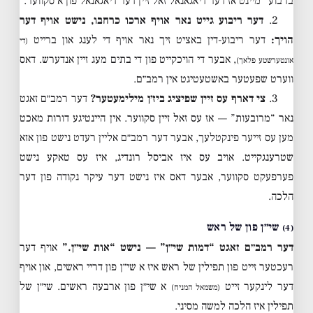
ברבוע” מיינט אז דער דיאגאנאל זאל זיין דער דיאגאנאל פון א סקווער.
2.
דער ריבוע גייט נאר אויף ארכו כרחבו, נישט אויף דער
הויך:
דער ריבוע-דין באציט זיך נאר אויף די לענג און ברייט
(די
, אבער די הויכקייט פון די בתים מעג זיין אנדערש. דאס
אונטערשטע פלאך)
ווערט שפעטער באשטעטיגט אין רמב״ם.
3.
צי דארף עס זיין שפיציג ביז׳ן מילימעטער?
דער רמב״ם זאגט
נאר “מרובעות” — אז עס זאל זיין סקווער. אין היינטיגע דורות מאכט
מען עס זייער פינקטלעך, אבער דער רמב״ם אליין רעדט נישט פון אזא
שטרענגקייט. אויב עס איז אביסל רונדיג, איז עס טאקע נישט
פערפעקט סקווער, אבער דאס איז נישט דער עיקר נקודה פון דער
הלכה.
שי״ן פון של ראש
(4)
דער רמב״ם זאגט “דמות שי״ן” — נישט “אות שי״ן.”
אויף דער
רעכטער זייט פון תפילין של ראש איז א שי״ן פון דריי ראשים, און אויף
דער לינקער זייט
א שי״ן פון ארבעה ראשים. שי״ן של
(משמאל המניח)
תפילין איז הלכה למשה מסיני.