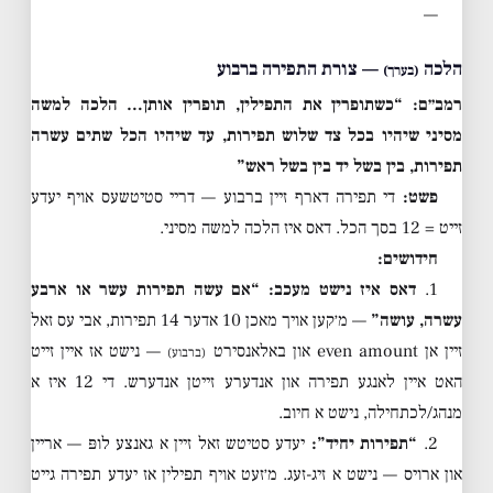
—
הלכה
— צורת התפירה ברבוע
(בערך)
רמב״ם: “כשתופרין את התפילין, תופרין אותן… הלכה למשה
מסיני שיהיו בכל צד שלוש תפירות, עד שיהיו הכל שתים עשרה
תפירות, בין בשל יד בין בשל ראש”
פשט:
די תפירה דארף זיין ברבוע — דריי סטיטשעס אויף יעדע
זייט = 12 בסך הכל. דאס איז הלכה למשה מסיני.
חידושים:
1.
דאס איז נישט מעכב:
“אם עשה תפירות עשר או ארבע
עשרה, עושה”
— מ׳קען אויך מאכן 10 אדער 14 תפירות, אבי עס זאל
זיין אן even amount און באלאנסירט
— נישט אז איין זייט
(ברבוע)
האט איין לאנגע תפירה און אנדערע זייטן אנדערש. די 12 איז א
מנהג/לכתחילה, נישט א חיוב.
2.
“תפירות יחיד”:
יעדע סטיטש זאל זיין א גאנצע לופּ — אריין
און ארויס — נישט א זיג-זעג. מ׳זעט אויף תפילין אז יעדע תפירה גייט