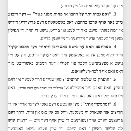
אז דער סוף-רעזולטאט זאל זיין מרובע.
3.
“ואם גבהו יתר על רחבו או פחות ממנו כשר” — דער ריבוע
גייט נאר אויף ארכו כרחבו:
דאס באשטעטיגט דעם פריערדיגן חידוש
אז “מרובעות” מיינט נאר די לענג און ברייט, נישט די הויך. די תפילין
מעגן זיין העכער אדער נידריגער ווי זיי זענען ברייט.
4.
פארוואס האט ער נישט באשריבן וויאזוי מען מאכט קלף?
ווייל קלף-מאכן איז א באקאנטע זאך וואס יעדער ווייסט, און עס איז
נישט א ספעציפישע הלכה פון תפילין. דער רמב״ם באשרייבט נאר
דאס וואס איז הלכה-רעלעוואנט.
5.
“חופרין בו שלשה חריצים”:
מען שניידט דריי לעכער אין דעם
האלץ, וואס מאכט פיר אפטיילונגען
. דאס
(ווייל די זייט דארף מען נישט שניידן)
איז פאר של ראש וואס דארף פיר באזונדערע בתים.
6.
“ומחמשין אותו”:
מען קוועטשט דעם נאסן לעדער אריין אין די
חריצים אזוי שטארק ווי מעגלעך, ווייל עס איז נאס און ווייך. דורך דעם
פראצעס ווערט אויך געפורעמט די שי״ן אויף דער זייט — “דמות שיש
לה שלשה ראשין.” דאס הייסט, די שי״ן ווערט נישט באזונדער