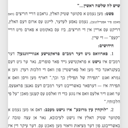
שיש לה שלשה ראשין…”
פשט:
מען נעמט א סקווער שטיק האלץ, גראבט דריי חריצים
(וואס
, נעמט נאסע לעדער, לייגט עס ארום דעם האלץ,
מאכט פיר אפטיילונגען)
דריקט עס אריין אין די חריצים, ביז עס באקומט א פארם מיט דריי
“קעפ” — די שי״ן.
חידושים:
1.
פארוואס גיט דער רמב״ם פראקטישע אנווייזונגען?
דער
רמב״ם איז
נישט
א פראקטישע גייד פאר סופרים, נאר ער גיט דעם
בעקגראונד כדי מען זאל פארשטיין פון וואס די הלכות רעדן. ווען א
גמרא זאגט “תפירה של תפילין כך וכך,” דארף מען וויסן וואס א
תפירה איז — דערפאר באשרייבט דער רמב״ם דעם גאנצן פראצעס.
ער זאגט דיר אלעס וואס איז נוגע כדי דו זאלסט עס קענען מאכן “על פי
הלכותיו.”
2.
“לוקחין עץ מרובע” איז נישט מעכב:
דאס אז מען נעמט א
סקווער שטיק האלץ איז נישט לעיכובא, נאר אן עצה טובה /
באשרייבונג פון דער מציאות וויאזוי מען מאכט עס. דער עיקר דין איז