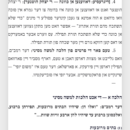
4.
[דיגרעסיע: דאווענען אן כוונה — ר׳ יצחק הוטנער]:
ר׳ יצחק
הוטנער זאגט אז דאווענען אן כוונה איז בדומה צו דער גמרא אין סוכה
וואו מ׳האט א הוה אמינא צו געבן קינדער פסול׳ע ד׳ מינים “כדי שלא
תשתכח מהם תורת אתרוג” — אפשר האט מען מתקן געווען דאווענען
אן כוונה כדי שלא תשתכח תורת תפילה. עס ווערט אבער באמערקט
אז דאס קען דווקא גורם זיין מער שכחה פון תורת תפילה.
5.
טעם פאר די פרטים פון הלכה למשה מסיני:
דער רמב״ם,
וואס גלייבט אז מצוות דארפן האבן א טעם, דארף מסביר זיין פארוואס
תפילין דארפן זיין פירעקיג. א פארשלאג: דער טעם איז “משום יופי” —
שיינקייט און פראקטישקייט. אבער יופי איז סובייעקטיוו.
—
הלכה א — די אכט הלכות למשה מסיני
דער רמב״ם: “ואלו הן: שיהיו הבתים מרובעות, תפירתן ברבוע,
ואלכסונן ברבוע עד שיהיו להן ארבע זויות שוות…”
בתים מרובעות
(1)