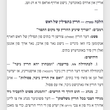
אריין און ארויס באזונדער, נישט ארויף-אראפּ ווי א זיג-זעג.
—
הלכה
— חריץ בתפילין של ראש
(בערך)
רמב״ם: “וצריך שיגיע החריץ עד מקום התפר”
פשט:
דער חריץ
צווישן די בתים פון תפילין של ראש דארף
(שפּאלט)
אנקומען ביז וואו מ׳נייט — נישט נאר פון אויבן, נאר אויך פון אונטן
זאלן זיין פיר באזונדערע בתים.
חידושים:
1.
לכתחילה vs. בדיעבד:
“ומבחוץ יהא חריץ ניכר”
—
לכתחילה דארף דער חריץ זיין ניכר
פון אויסנווייניג, אז יעדער
(זיכטבאר)
זאל זען אז ס׳איז פיר בתים.
“ואם אין חריץ ניכר, פסולות”
— אויב
דער חריץ איז גארנישט ניכר, איז עס פּסול.
2.
מנהג — חוט דורך די חריצים:
“והמנהג פשוט להעביר גיד
מגידי הצבי בכל חריץ משלשתן”
— דער פּשוט׳ער מנהג איז צו לייגן
אדורך א גיד פון א צבי
אין יעדע פון די דריי חריצים, כדי צו מאכן
(הירש)