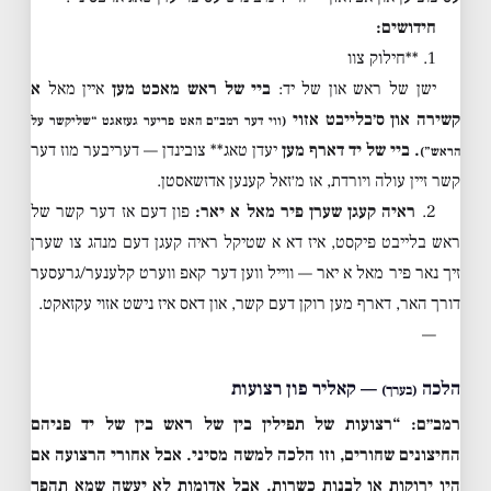
חידושים:
1. **חילוק צוו
ישן של ראש און של יד:
ביי של ראש מאכט מען
איין מאל
א
קשירה און ס׳בלייבט אזוי
(ווי דער רמב״ם האט פריער געזאגט “שליקשר על
. ביי של יד דארף מען
יעדן טאג** צובינדן — דעריבער מוז דער
הראש”)
קשר זיין עולה ויורדת, אז מ׳זאל קענען אדזשאסטן.
2.
ראיה קעגן שערן פיר מאל א יאר:
פון דעם אז דער קשר של
ראש בלייבט פיקסט, איז דא א שטיקל ראיה קעגן דעם מנהג צו שערן
זיך נאר פיר מאל א יאר — ווייל ווען דער קאפ ווערט קלענער/גרעסער
דורך האר, דארף מען רוקן דעם קשר, און דאס איז נישט אזוי עקזאקט.
—
הלכה
— קאליר פון רצועות
(בערך)
רמב״ם: “רצועות של תפילין בין של ראש בין של יד פניהם
החיצונים שחורים, וזו הלכה למשה מסיני. אבל אחורי הרצועה אם
היו ירוקות או לבנות כשרות. אבל אדומות לא יעשה שמא תהפך