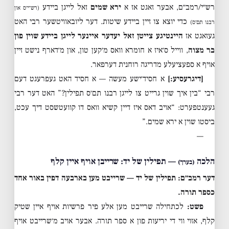
רש״י/רמב״ם, אבער זאגט אז א
ירא שמים
זאל לייגן ביידע
(רש״י׳ס און
כדי יוצא צו זיין ביידע שיטות. דער ליובאוויטשער רבי האט
רבנו תם׳ס)
געזאגט אז
היינטיגע צייטן זאל יעדער איינער לייגן ביידע שוין פון
בר מצוה
, ווייל ס׳איז א חומרא וואס מ׳קען טון, און מ׳דארף נישט זיין
אויף א ספעציעלע מדריגה רוחנית דערפאר.
[דיגרעסיע:]
א חסיד׳ישע מעשה — א חסיד האט געפרעגט דעם
רבי “בין איך שוין גרייט צו לייגן רבנו תם׳ס תפילין?” האט דער רבי
געענטפערט: “אויב דאס איז דיין קשיא וואס דו קוועטשסט דיך עכט,
ביסטו שוין א ירא שמים.”
—
הלכה
— תפילין של יד: שרייבן אויף איין קלף
(בערך)
דער רמב״ם: תפילין של יד — שרייבט מען בארבעה דפין באור אחד
כספר תורה.
פשט:
לכתחילה שרייבט מען אלע פיר פרשיות אויף איין שטיק
קלף, אזוי ווי די יריעות פון א ספר תורה. אבער אויב מ׳שרייבט אויף