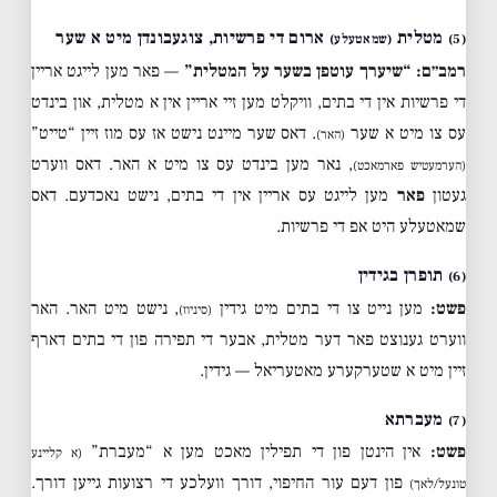
מטלית
ארום די פרשיות, צוגעבונדן מיט א שער
(5)
(שמאטעלע)
רמב״ם: “שיערך עוטפן בשער על המטלית”
— פאר מען לייגט אריין
די פרשיות אין די בתים, וויקלט מען זיי אריין אין א מטלית, און בינדט
עס צו מיט א שער
. דאס שער מיינט נישט אז עס מוז זיין “טייט”
(האר)
, נאר מען בינדט עס צו מיט א האר. דאס ווערט
(הערמעטיש פארמאכט)
געטון
פאר
מען לייגט עס אריין אין די בתים, נישט נאכדעם. דאס
שמאטעלע היט אפ די פרשיות.
תופרן בגידין
(6)
פשט:
מען נייט צו די בתים מיט גידין
, נישט מיט האר. האר
(סיניוז)
ווערט גענוצט פאר דער מטלית, אבער די תפירה פון די בתים דארף
זיין מיט א שטערקערע מאטעריאל — גידין.
מעברתא
(7)
פשט:
אין הינטן פון די תפילין מאכט מען א “מעברת”
(א קליינע
פון דעם עור החיפוי, דורך וועלכע די רצועות גייען דורך.
טונעל/לאך)