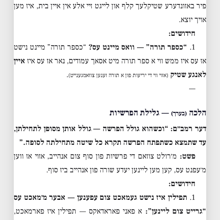
פיר באזונדערע שטיקלעך קלף און לייגט זיי אלע אין איין בית, איז מען
אויך יוצא.
חידושים:
1.
“כספר תורה” — וואס מיינט עס?
“כספר תורה” מיינט נישט
אז עס איז ממש ווי א ספר תורה מיט אסאך עמודים, נאר אז עס איז
איין
לאנגע שטיק
.
(אזוי ווי די יריעות פון א תורה זענען צוזאמגענייט)
—
הלכה
— גלילת הפרשיות
(בערך)
דער רמב״ם: “וכשהוא גולל הפרשה — גולל אותן מסופן לתחילתן,
עד שתמצא כשתפתח הפרשה תקרא כל שיטה מתחילתה לסופה.”
פשט:
מ׳רולט צוזאם די פרשיות פון סוף צום אנהייב, אזוי אז ווען
מ׳עפנט עס, קען מען ליינען יעדע שורה פון אנהייב ביז סוף.
חידושים:
1.
תפילין איז נישט געמאכט צום עפענען — אבער מ׳מאכט עס
“גרייט צום ליינען”:
א פאני פאראדאקס — תפילין איז פארמאכט,