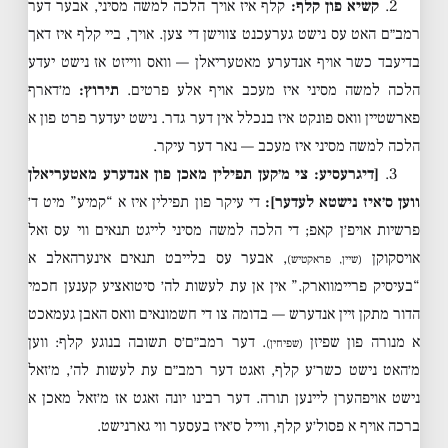
2.
קשיא פון קלף:
קלף איז אויך הלכה למשה מסיני, אבער דער
רמב״ם האט עס נישט גערעכנט צווישן די צען. אויך, ביי קלף איז דאך
בדיעבד כשר אויף אנדערע מאטעריאלן — וואס ווייזט אז נישט יעדע
הלכה למשה מסיני איז מעכב אויף אלע פרטים.
תירוץ:
מ׳דארף
פארשטיין וואס פונקט איז בנכלל אין דער גדר. נישט יעדער פרט פון א
הלכה למשה מסיני איז מעכב — נאר דער עיקר.
3.
[דיגרעסיע: צי מ׳קען תפילין מאכן פון אנדערע מאטעריאלן
ווען ס׳איז נישטא לעדער]:
די עיקר פון תפילין איז א “קמיע” מיט ד׳
פרשיות אויפ׳ן קאפ; די הלכה למשה מסיני לייגט תנאים ווי עס זאל
אויסקוקן
, אבער עס בלייבט תנאים אינערהאלב א
(שיין, פראקטיש)
“בעיסיק פריימווארק.” אין אן עת לעשות לה׳ סיטואציע קענען חכמי
הדור מתקן זיין אנדערש — בדומה צו די חשמונאים וואס האבן געמאכט
א מנורה פון שפיזן
. דער רמב״ם׳ס תשובה בנוגע קלף: ווען
(שפיחין)
מ׳האט נישט כשר׳ע קלף, זאגט דער רמב״ם עת לעשות לה׳, מ׳זאל
נישט אויפהערן ליינען תורה. דער רבינו יונה זאגט אז מ׳זאל מאכן א
ברכה אויף א פסול׳ע קלף, ווייל ס׳איז בעסער ווי גארנישט.