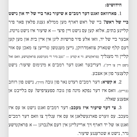
חידושים:
1.
פארוואס זאגט דער רמב״ם א שיעור נאר ביי של יד און נישט
ביי של ראש?
ביי של ראש דארף מען ממילא גענוג פלאץ פאר פיר
קליינע בתים, אלזא קען עס נישט זיין פיצי — א שיעור איז נישט נויטיג.
אבער ביי של יד, וואו אלע פיר פרשיות ליגן אין איין בית און מען קען
דעם קלף שטארק צוזאמדרוקן, גייען מענטשן טרייען צו מאכן עס אזוי
קליין ווי מעגליך
(פראקטיש, ווי א קמיע — “געב מיר די מערסטע פראקטישע, וואס זאל
. דעריבער זאגט דער רמב״ם א מינימום שיעור: נישט
נישט זיין צו דיק”)
קלענער פון אן אצבע.
2.
א קשיא:
דער רמב״ם רעדט נאר פון גובה
, נישט פון רוחב
(הויך)
. וואס איז דער נפקא מינה פון גובה ספעציפיש? עס בלייבט אן
(ברייט)
אפענע שאלה.
3.
צי דער שיעור איז מעכב:
דער רמב״ם זאגט נישט אז עס איז
מעכב. עס ווערט פארגעשלאגן אז עס איז ענליך צו וואס דער רמב״ם
זאגט אז של יד דארף זיך אריינלייגן אין דעם אלנבויגן — א פראקטישע
גדר, נישט א שטרענגע שיעור.