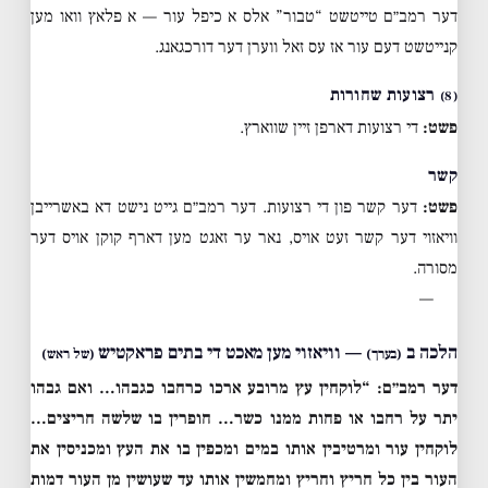
דער רמב״ם טייטשט “טבור” אלס א כיפל עור — א פלאץ וואו מען
קנייטשט דעם עור אז עס זאל ווערן דער דורכגאנג.
רצועות שחורות
(8)
פשט:
די רצועות דארפן זיין שווארץ.
קשר
פשט:
דער קשר פון די רצועות. דער רמב״ם גייט נישט דא באשרייבן
וויאזוי דער קשר זעט אויס, נאר ער זאגט מען דארף קוקן אויס דער
מסורה.
—
הלכה ב
— וויאזוי מען מאכט די בתים פראקטיש
(בערך)
(של ראש)
דער רמב״ם: “לוקחין עץ מרובע ארכו כרחבו כגבהו… ואם גבהו
יתר על רחבו או פחות ממנו כשר… חופרין בו שלשה חריצים…
לוקחין עור ומרטיבין אותו במים ומכפין בו את העץ ומכניסין את
העור בין כל חריץ וחריץ ומחמשין אותו עד שעושין מן העור דמות