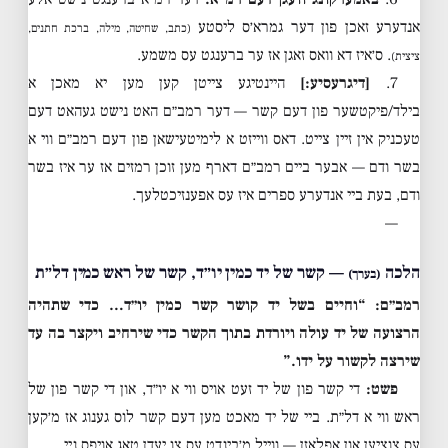
אנדערע זאכן פון דער גמרא׳ס ליסטע
(כתב, שחיטה, מילה, ברכת חתנים,
. ס׳איז דא וואס זאגן אז ער ברענגט עס משמע.
ציצית)
7.
[דיגרעסיע:]
היינטיגע צייטן קען מען יא מאכן א
בילד/פיקטשער פון דעם קשר — דער רמב״ם האט נישט געהאט דעם
טעכניק אין זיין צייט. דאס ווייזט א לימיטעישאן פון דעם רמב״ם ווי א
בשר ודם — אבער ביים רמב״ם דארף מען זוכן רמזים אז ער איז בשר
ודם, בעת ביי אנדערע ספרים איז עס אפענזיכטלעך.
—
הלכה
— קשר של יד כמין יו״ד, קשר של ראש כמין דל״ת
(בערך)
רמב״ם: “וחיים בשל יד קושר קשר כמין יו״ד… כדי שתהיה
הרצועה של יד עולה ויורדת בתוך הקשר כדי שירחיב ויקצר בה עד
שירצה לקשור על ידו.”
פשט:
די קשר פון של יד זעט אויס ווי א יו״ד, און די קשר פון של
ראש ווי א דל״ת. ביי של יד מאכט מען דעם קשר לוס גענוג אז מ׳קען
עס צוציען און אפלאזן — ווייל מ׳בינדט עס צו יעדן טאג אויפס ניי.