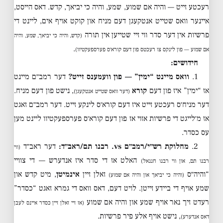
רעכטע זייט — והיה אם שמוע, שמע, והיה כי יביאך, קדש. דאס הייסט,
איינער וואס שטייט אנטקעגן דעם מניח און קוקט אויף אים, ליינט די
פרשיות אין דער סדר ווי זיי שטייען אין תורה
(קדש, והיה כי יביאך, שמע, והיה
.
אם שמוע — פון לינקס צו רעכטס פון דעם קורא׳ס פערספעקטיוו)
חידושים:
1.
וואס מיינט “ימין” — פון וועמענס זייט?
דער רמב״ם מיינט
אז “ימין” איז פון דעם
קורא
, נישט פון דעם מניח.
(דער וואס שטייט אנטקעגן)
דער מניח׳ס רעכטע זייט איז דעם קורא׳ס לינקע זייט. דער רמב״ם זאגט
אז מ׳לייגט די פרשיות אזוי אז פון דעם קורא׳ס פערספעקטיוו ליינט מען
עס כסדר.
2.
מחלוקת רש״י/רמב״ם vs. רבנו תם/ראב״ד:
דער ראב״ד
(ווי
האלט אז די סדר איז אנדערש — די צוויי
רבנו תם, און ווי רבנו חננאל)
“והיה״ס
זאלן זיין
אינמיטן
, מיט קדש און
(והיה כי יביאך און והיה אם שמוע)
שמע אויף די ביידע זייטן. לויט דעם, דאס וואס די גמרא זאגט “כסדר”
רעדט זיך נאר אויף שמע און והיה אם שמוע
(אז זיי זאלן זיין כסדר איינס לעבן
, נישט אויף אלע פיר פרשיות.
דאס אנדערע)