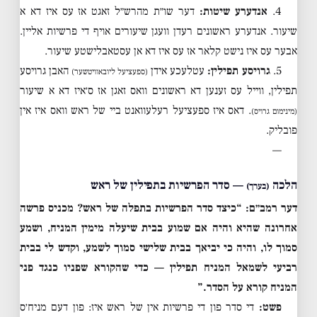
4.
אנדערע שיטות:
דער שו״ת מהרש״ל זאגט אז עס איז דא א
שיעור. אנדערע ראשונים רעדן וועגן שיעורים אויף די פרשיות אליין.
אבער עס איז נישט קלאר אז עס איז דא אן עסטאבלישטע שיעור.
5.
גרויסע תפילין:
עטלעכע אידן
האבן גרויסע
(ספעציעל ליובאוויטשער)
תפילין, ווייל עס זענען דא ראשונים וואס זאגן אז ס׳איז דא א שיעור
. דאס איז ספעציעל רעלעוואנט ביי של ראש וואס איז אין
(מינימום גרויס)
פובליק.
—
הלכה
— סדר הפרשיות בתפילין של ראש
(בערך)
דער רמב״ם: “כיצד סדר הפרשיות בתפלה של ראש? מכניס פרשה
אחרונה שהיא והיה אם שמוע בבית שיעלה מימין המניח, ושמע
סמוך לו, והיה כי יביאך בבית שלישי סמוך לשמע, וקדש לי בבית
רביעי לשמאל המניח תפילין — כדי שהקורא שפניו כנגד פני
המניח קורא על הסדר.”
פשט:
די סדר פון די פרשיות אין של ראש איז: פון דעם מניח׳ס