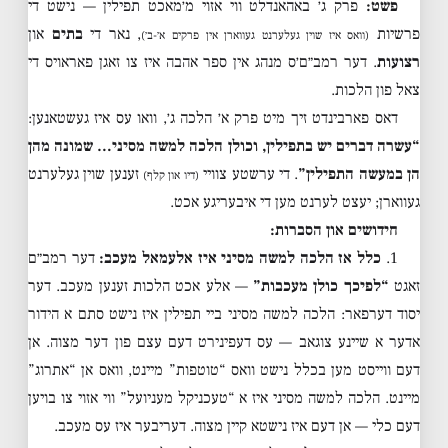
פשט:
פרק ג׳ באהאנדלט ווי אזוי מ׳מאכט תפילין — נישט די
פרשיות
, נאר די
בתים
און
(וואס איז שוין געלערנט געווארן אין פרקים א׳-ב׳)
רצועות
. דער רמב״ם׳ס מנהג אין ספר אהבה איז צו זאגן פאראויס די
צאל פון הלכות.
דאס פארבינדט זיך מיט פרק א׳ הלכה ג׳, וואו עס איז געשטאנען:
“עשרה דברים יש בתפילין, וכולן הלכה למשה מסיני… שמונה מהן
הן במעשה התפילין”
. די ערשטע צוויי
זענען שוין געלערנט
(דיו און קלף)
געווארן; יעצט לערנט מען די איבעריגע אכט.
חידושים און הסברות:
1.
כלל אז הלכה למשה מסיני איז אלעמאל מעכב:
דער רמב״ם
זאגט
“לפיכך כולן מעכבות”
— אלע אכט הלכות זענען מעכב. דער
יסוד דערפאר: הלכה למשה מסיני ביי תפילין איז נישט סתם א הידור
אדער א שיינע צוגאב — עס דעפינירט דעם עצם פון דער מצוה. אן
דעם ווייסט מען בכלל נישט וואס “טוטפות” מיינט, וואס אן “אתרוג”
מיינט. הלכה למשה מסיני איז א “טעכניקל מעניועל” ווי אזוי צו בויען
דעם כלי — אן דעם איז נישטא קיין מצוה. דעריבער איז עס מעכב.