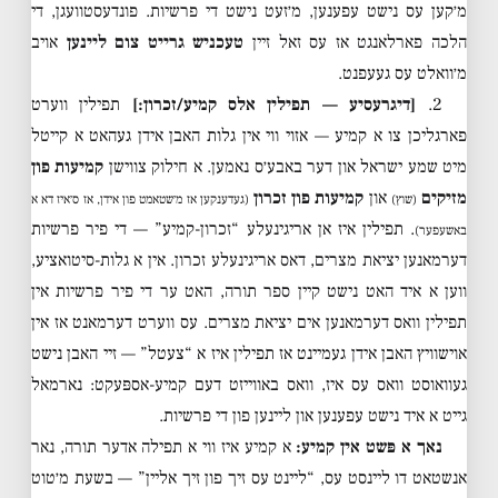
מ׳קען עס נישט עפענען, מ׳זעט נישט די פרשיות. פונדעסטוועגן, די
הלכה פארלאנגט אז עס זאל זיין
טעכניש גרייט צום ליינען
אויב
מ׳וואלט עס געעפנט.
2.
[דיגרעסיע — תפילין אלס קמיע/זכרון:]
תפילין ווערט
פארגליכן צו א קמיע — אזוי ווי אין גלות האבן אידן געהאט א קייטל
מיט שמע ישראל און דער באבע׳ס נאמען. א חילוק צווישן
קמיעות פון
מזיקים
און
קמיעות פון זכרון
(שוץ)
(געדענקען אז מ׳שטאמט פון אידן, אז ס׳איז דא א
. תפילין איז אן אריגינעלע “זכרון-קמיע” — די פיר פרשיות
באשעפער)
דערמאנען יציאת מצרים, דאס אריגינעלע זכרון. אין א גלות-סיטואציע,
ווען א איד האט נישט קיין ספר תורה, האט ער די פיר פרשיות אין
תפילין וואס דערמאנען אים יציאת מצרים. עס ווערט דערמאנט אז אין
אוישוויץ האבן אידן געמיינט אז תפילין איז א “צעטל” — זיי האבן נישט
געוואוסט וואס עס איז, וואס באווייזט דעם קמיע-אספּעקט: נארמאל
גייט א איד נישט עפענען און ליינען פון די פרשיות.
נאך א פּשט אין קמיע:
א קמיע איז ווי א תפילה אדער תורה, נאר
אנשטאט דו ליינסט עס, “ליינט עס זיך פון זיך אליין” — בשעת מ׳טוט