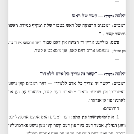
—
הלכה
— קשר של ראש
(בערך)
רמב״ם: “מכניס הרצועה של ראש בטבור שלה ומקיף כמידת ראשו
וקושר קשר…”
פשט:
מ׳לייגט אריין די רצועה אין דעם טבור
(דער דורכגאנג אין די בית
, מ׳נעמט ארום דעם קאפ, און מ׳מאכט א קשר.
פון תפילין)
—
הלכה
— “קשר זה צריך כל אדם ללמדו”
(בערך)
רמב״ם: “קשר זה צריך כל אדם ללמדו”
— דער רמב״ם קען נישט
באשרייבן אין שריפט וויאזוי מ׳מאכט דעם קשר, מ׳דארף עס זען און
לערנען פון אן אנדערן.
חידושים:
1.
א לימיטעישאן פון כתב:
דער רמב״ם האט אלעס אויסגעלייגט
וועגן תפילין, אבער דעם ציור פון דעם קשר קען מען נישט פארמיטלען
בכתב. ער זאגט דעם לערנער: גיי זע עס אויף אמת׳ע תפילין.