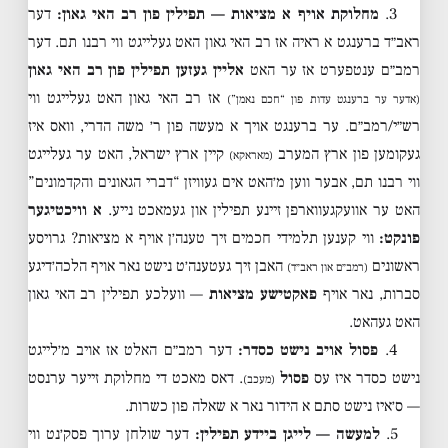
3.
מחלוקת אויף א מציאות — תפילין פון רב האי גאון:
דער
ראב״ד ברענגט א ראיה אז רב האי גאון האט געלייגט ווי רבנו תם. דער
רמב״ם ענטפערט אז ער האט
אליין געזען תפילין פון רב האי גאון
אז רב האי גאון האט געלייגט ווי
(אדער ער ברענגט עדות פון “חכם נאמן”)
רש״י/רמב״ם. ער ברענגט אויך א מעשה פון ר׳ משה הדרי, וואס איז
געקומען פון ארץ המערב
קיין ארץ ישראל, האט ער געלייגט
(מאראקא)
ווי רבנו תם, אבער ווען מ׳האט אים געוויזן “דברי הגאונים והקדמונים”
האט ער אוועקגעווארפן זיינע תפילין און געמאכט נייע.
א וויכטיגער
פונקט:
ווי קענען תלמידי חכמים זיך טענה׳ן אויף א מציאות? גרויסע
ראשונים
האבן זיך געטענה׳ט נישט נאר אויף הלכה׳דיגע
(רמב״ם און ראב״ד)
סברות, נאר אויף
פאקטישע מציאות
— וועלכע תפילין רב האי גאון
האט געהאט.
4.
פסול אויב נישט כסדר:
דער רמב״ם האלט אז אויב מ׳לייגט
נישט כסדר איז עס
פסול
. דאס מאכט די מחלוקת זייער ערנסט
(מעכב)
— ס׳איז נישט סתם א הידור נאר א שאלה פון כשרות.
5.
למעשה — לייגן ביידע תפילין:
דער שולחן ערוך פסק׳נט ווי