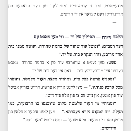
אנגעמאכט, נאר זי ענטשטייט נאטירלעך פון דעם פראצעס פון
אריינדריקן דעם לעדער אין די חריצים.
—
הלכה
— תפילין של יד — ווי מען מאכט עס
(בערך)
דער רמב״ם: “ונוטל עור שחור של בהמה טהורה, ועושה ממנו בית
אחד מרובע, וזהו הנקרא בית של יד.”
פשט:
מען נעמט א שווארצע עור פון א בהמה טהורה, מאכט
דערפון איין מרובע׳דיגע בית — דאס איז דער בית של יד.
“ומכניס פרשה בכל בית, ומחזיר מקצת העור מלמטה, ותופרו
מכל ארבע פנותיו.”
— מען לייגט אריין א פרשה, דרייט צוריק אביסל
עור פון אונטן, און נייט עס צו פון אלע פיר זייטן.
“ומניחין מן העור שלמטה מקום שיוכנסו בו הרצועות, כמו
תעלה. וזה המקום נקרא מעברתא.”
— מען לאזט איבער א פלאץ פון
אונטן פאר די רצועות, ווי א טונעל — דאס הייסט “מעברתא.”
חידושים: