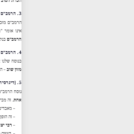
הכרת הטוב
–
3. הרמב״ם מזכיר תורה פעמיים
הרמב״ם מזכ
אינו אומר “
הרמב״ם
בנקו
4. הרמב״ם אינו מזכיר שוב מזון באמצע ברכת הארץ
בנוסח שלנו 
מזון שוב
– הו
5. [דיגרסיה: ביקורת על נוסח ברכת המזון שלנו בכלל]
נוסח הרמב״ם
אחת
. זה מבי
– מאבדי
– זה הופך
–
רבי יצ
– העצה: