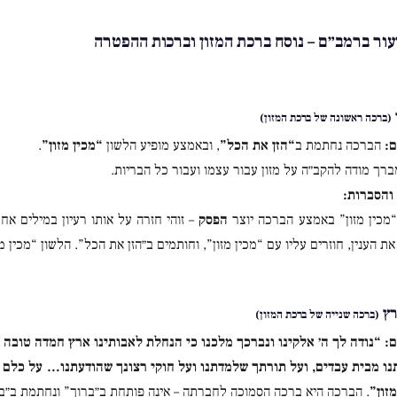
עור ברמב״ם – נוסח ברכת המזון וברכות ההפטרה
(ברכה ראשונה של ברכת המזון)
:
הברכה נחתמת ב
“הזן את הכל”
, ובאמצע מופיע הלשון
“מכין מזון”
.
רך מודה להקב״ה על מזון עבור עצמו ועבור כל הבריות.
והסברות:
“מכין מזון” באמצע הברכה יוצר
הפסק
– זוהי חזרה על אותו רעיון במילים אח
את הענין, חוזרים עליו עם “מכין מזון”, וחותמים ב״הזן את הכל”. הלשון “מכי
רץ
(ברכה שנייה של ברכת המזון)
:
“נודה לך ה׳ אלקינו ונברכך מלכנו כי הנחלת לאבותינו ארץ חמדה טובה
נו מבית עבדים, ועל תורתך שלמדתנו ועל חוקי רצונך שהודעתנו… על כלם 
זון”
. הברכה היא ברכה הסמוכה לחברתה – אינה פותחת ב״ברוך” ונחתמת ב״בר