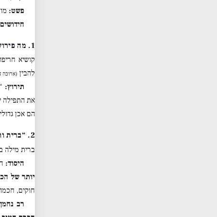
פשט:
מוד
חידושים 
1. מה פירוש “רחבה”?
קושיא חריפה
להבין
(ארוכה א
תירוץ:
“ר
את התפילה י
הם אכן גדולי
2. “ברית ותורה” – מדוע בברכת הארץ?
ברית מילה 
היסוד:
הפ
יותר של הכ
חוקים, חכמה
רב נחמן
א