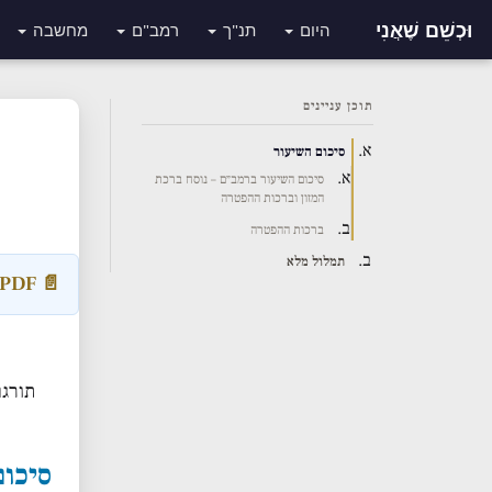
וּכְשֵׁם שֶׁאֲנִי
היום
תנ"ך
רמב"ם
מחשבה
תוכן עניינים
סיכום השיעור
סיכום השיעור ברמב״ם – נוסח ברכת
המזון וברכות ההפטרה
ברכות ההפטרה
תמלול מלא
📄 Download Transcript PDF
תורגם
סיכום