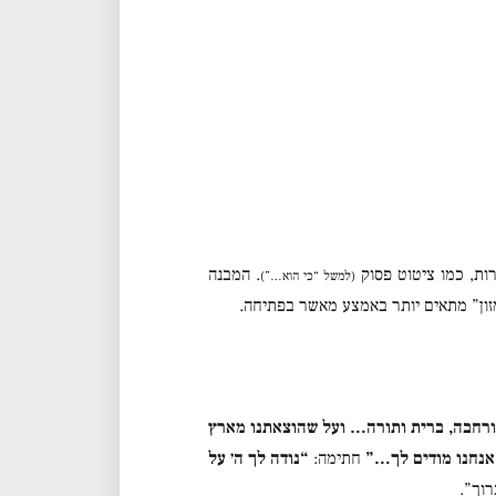
רות, כמו ציטוט פסוק
. המבנה
(למשל “כי הוא…”)
ן מזון” מתאים יותר באמצע מאשר בפתיחה.
 ורחבה, ברית ותורה… ועל שהוצאתנו מארץ
אנחנו מודים לך…”
חתימה:
“נודה לך ה׳ על
וך”.