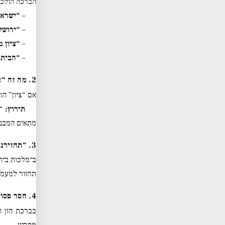
הברכה הולכת
–
“ישראל
–
“ירושל
–
“ציון 
–
“הבית 
2. מה זה “ציון” לעומת “הבית”?
אם “ציון” הו
תירוץ:
“
מתאים המבנה
3. “תחזירנה למקומה” – לא מקום פיזי
ב״מלכות בית
תחזור למעמד
4. חסר פסוק בחתימה
בברכת הזן 
מפריע.