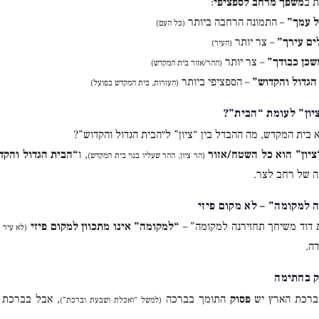
 ב
משפך מרחב לספציפי
:
 עמך”
– התמונה הרחבה ביותר
(כל העם)
ים עירך”
– צר יותר
(העיר)
משכן כבודך”
– צר יותר
(ההר/אזור בית המקדש)
הגדול והקדוש”
– הספציפי ביותר
(העזרות, בית המקדש בפועל)
א בית המקדש, מה ההבדל בין “ציון” ל״הבית הגדול והקדוש”?
ציון” הוא כל השטח/אזור
, ו
“הבית הגדול והקד
(הר ציון, ההר שעליו בנוי בית המקדש)
 של רחב לצר.
 דוד משיחך תחזירנה למקומה” –
“למקומה” אינו מתכוון למקום פיזי
(לא עיר ד
ה.
וברכת הארץ יש
פסוק
התומך בברכה
, אבל בברכת 
(למשל “ואכלת ושבעת וברכת”)