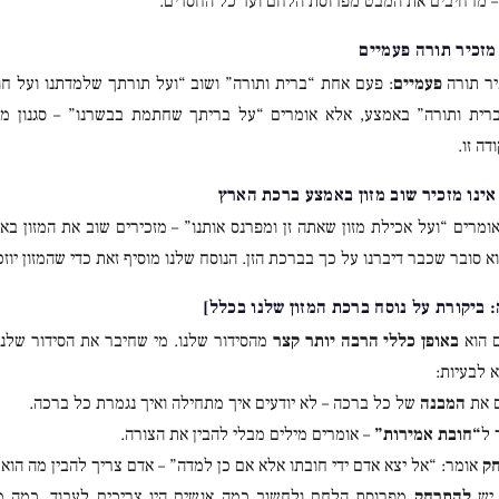
 מרחיבים את המבט מפרוסת הלחם ועד כל החסדים.
יר תורה
פעמיים
: פעם אחת “ברית ותורה” ושוב “ועל תורתך שלמדתנו ועל חוק
ברית ותורה” באמצע, אלא אומרים “על בריתך שחתמת בבשרנו” – סגנון מ
דה זו.
אומרים “ועל אכילת מזון שאתה זן ומפרנס אותנו” – מזכירים שוב את המזון 
א סובר שכבר דיברנו על כך בברכת הזן. הנוסח שלנו מוסיף זאת כדי שהמזון יו
 הוא
באופן כללי הרבה יותר קצר
מהסידור שלנו. מי שחיבר את הסידור שלנ
א לבעיות:
ם את
המבנה
של כל ברכה – לא יודעים איך מתחילה ואיך נגמרת כל ברכה.
 ל
“חובת אמירות”
– אומרים מילים מבלי להבין את הצורה.
חק
אומר: “אל יצא אדם ידי חובתו אלא אם כן למדה” – אדם צריך להבין מה הוא 
 יש
להתרחק
מפרוסת הלחם ולחשוב כמה אנשים היו צריכים לעבוד, כמה מ