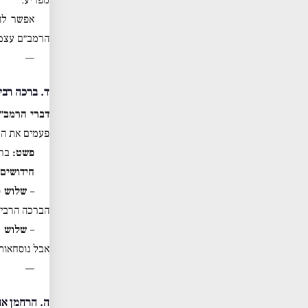
אפשר לה
הרמב״ם עצמ
—
ד. ברכה רבי
דברי הרמב״
פעמים את ה
פשט:
ברכ
חידושים 
–
שלוש פ
הברכה הרבי
–
שלוש פ
אבל נוסחאות 
—
ה. הרחמן א