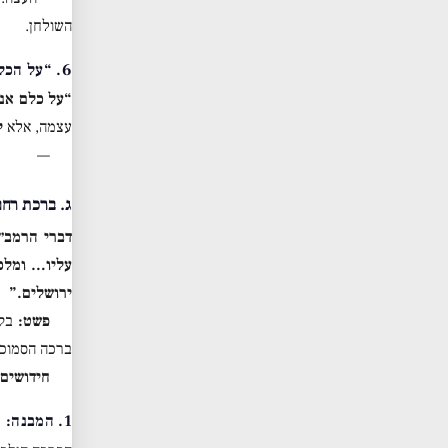
השולחן.
6. “על הכל” – חתימת ברכת הארץ
“על כלם אנח
עצמה, אלא
ל
—
ג. ברכת רחם
דברי הרמב״
עליו… ומלכו
ירושלים.”
פשט:
בקש
ברכה הסמוכה
חידושים 
1. המבנה: מרחב לצר