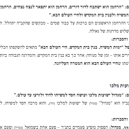
:
“הרחמן הוא ישתבח לדור דורים, הרחמן הוא יתפאר לנצח נצחים, הרחמן ה
 המשיח ולבנין בית המקדש ולחיי העולם הבא.”
 ההרחמן הראשונים הם ברכות על כבוד שמים – מבקשים שהקב״ה יתהלל. הש
לוש מדרגות של גאולה.
והסברות:
ל “ימות המשיח, בנין בית המקדש, חיי העולם הבא”
מתאים להשקפתו הכללי
רים אותו – זמן של מנוחה; אחר כך בא בנין בית המקדש; והמדרגה הגבוהה ביו
טתו ש
חיי העולם הבא הוא המטרה העליונה
.
ועות מלכו
:
“מגדול ישועות מלכו ועושה חסד למשיחו לדוד ולזרעו עד עולם.”
״ה הוא “מגדול”
של ישועות למלכו
, והוא מרבה חסד למשיחו, לד
(מגדל)
(דוד)
והסברות:
הפסוק מופיע פעמיים בתנ״ך – פעם אחת בשמואל
ופעם א
(מגדיל)