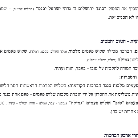
וסיף את הפסוק
“בונה ירושלים ה׳ נדחי ישראל יכנס”
– שמתא
(תהלים קמ״ז:ב)
ו
לא הכניס
זאת.
עית – הטוב והמטיב
ם:
הברכה מכילה שלוש פעמים
מלכות
, שלוש פעמים א
(מלך העולם, מלכנו, המלך)
לשון
גמילה
.
(גמלנו, גומלנו, יגמלנו)
ה המודה להקב״ה על טובו – בעבר, הווה ועתיד.
והסברות:
עמים מלכות כנגד הברכות הקודמות:
בשלוש הברכות הראשונות חסר הלשו
עית
משלימה
את החסרון על ידי הזכרת מלכות שלוש פעמים – פעם אחת כנגד כל
עמים “טוב”
ו
שלוש פעמים “גמילה”
. נו
(גמלנו – עבר, גומלנו – הווה, יגמלנו – עתיד)
אחרות יש בהן.
חרי ארבע הברכות