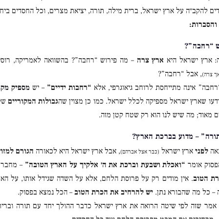
ים להקב״ה על ארץ ישראל, ברית מילה, תורה, יציאת מצרים, וכל החסדים ביחד
והסברות:
: ארץ ישראל היא
ארץ צרה
– מה פירוש “רחבה”? בהשוואה לאמריקה, רוסי
, אבל “רחבה”?
ך צרה)
חבה” אינה מתייחסת לרוחב גיאוגרפי, אלא
“רחבות ידיים”
– יש
מספיק מקו
דעו שארץ ישראל מספיקה לכלל ישראל. כמו כן מצוין שה
גבולות המקוריים
של 
ם מאוד; מה שיש לנו הוא רק שטח קטן מזה.
באה
לפני
ארץ ישראל
, אבל ארץ ישראל היא לכאורה
הגורם למזון
(כבר אצל אברהם)
סוק אומר
“ואכלת ושבעת וברכת את ה׳ אלקיך על הארץ הטובה”
– מחבר ה
רת הטוב
. אין מודים רק על פרוסת הלחם, אלא על השדה שגידל אותו, על האר
 – כל מה שהבורא נתן.
יש להרחיב את הכרת הטוב
– הכל נמצא בפסוק.
מר שזה לפי שיטה הרואה את ארץ ישראל כדבר ההולך יחד עם תורה וברית. א