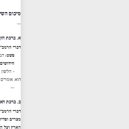
סיכום השי
—
א. ברכת הזן
דברי הרמב״ם
פשט:
המב
חידושים 
– הלשון 
הוא: אומרים 
—
ב. ברכת הא
דברי הרמב״ם
מצרים ופדית
הארץ ועל המ