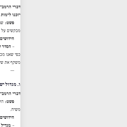
דברי הרמב״ם
יזכנו לימות
פשט:
שני
מבקשים על ש
חידושים 
–
הסדר ש
כפי שאנו מכי
משקף את שי
—
ו. מגדול יש
דברי הרמב״ם
פשט:
הקב
משיח.
חידושים 
–
מגדיל vs. מגדול: