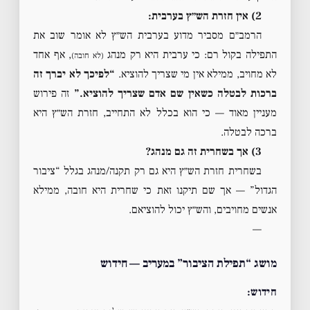
2) אין חזרת הש״ץ בערבית:
הרמב״ם מסביר מדוע בערבית הש״ץ לא אומר שוב את
התפילה בקול רם: כי ערבית היא רק מנהג
, אף אחד
(לא חובה)
לא מחויב, ממילא אין מי שצריך להוציא.
“לפיכך לא יברך זה
ברכות לבטלה כשאין שם אדם שצריך להוציא.”
זה פירוש
מעניין מאוד — כי הוא בכלל לא התחייב, חזרת הש״ץ היא
ברכה לבטלה.
3) אך בשחרית זה גם מנהג?
בשחרית חזרת הש״ץ היא גם רק תקנה/מנהג בגלל “ציבור
הגדול” — אך שם תיקנו זאת כי שחרית היא חובה, ממילא
אנשים מחויבים, והש״ץ יכול להוציאם.
—
מושג “תפילת הציבור” במעריב — חידוש
חידוש: