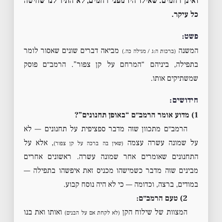
ואינן רחמים. שאילו היו מפני רחמים, לא התיר לנו שחיטה
כל עיקר.
פשט:
המשנה
מביאה דברים שונים שאסור לומר
(ברכות ה:ג / מגילה כה.)
בתפילה, ביניהם “המרחם על קן צפור”. הרמב״ם פוסק
שמשתיקים אותו.
חידושים:
1) מדוע אומר הרמב״ם “באופן תחנונים”?
הרמב״ם מתכוון שזה מדבר ספציפית על תחנונים — לא
על שמונה עשרה עצמה
, אלא על
(שאין בה ברכה על קן צפור)
התחנונים שאומרים אחר שמונה עשרה. ראשונים אחרים
מבינים שזה מדבר כשמישהו מכניס זאת איפשהו בתפילה —
במודים, ברצה, וכדומה — כי לא היה נוסח קבוע.
2) טעם הרמב״ם:
המצוות של שילוח הקן
ואותו ואת בנו
(לא לקחת אם על הבנים)