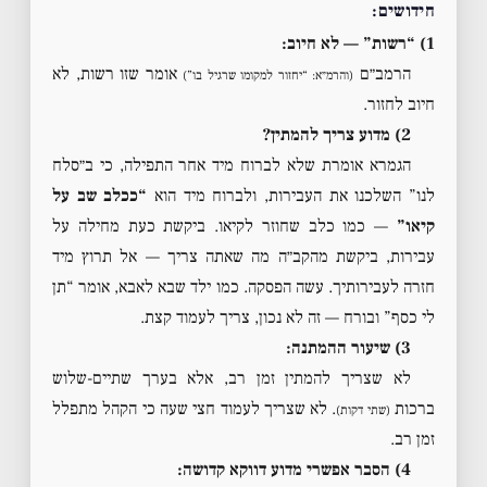
חידושים:
1) “רשות” — לא חיוב:
הרמב״ם
אומר שזו רשות, לא
(והרמ״א: “יחזור למקומו שרגיל בו”)
חיוב לחזור.
2) מדוע צריך להמתין?
הגמרא אומרת שלא לברוח מיד אחר התפילה, כי ב״סלח
לנו” השלכנו את העבירות, ולברוח מיד הוא
“ככלב שב על
קיאו”
— כמו כלב שחוזר לקיאו. ביקשת כעת מחילה על
עבירות, ביקשת מהקב״ה מה שאתה צריך — אל תרוץ מיד
חזרה לעבירותיך. עשה הפסקה. כמו ילד שבא לאבא, אומר “תן
לי כסף” ובורח — זה לא נכון, צריך לעמוד קצת.
3) שיעור ההמתנה:
לא שצריך להמתין זמן רב, אלא בערך שתיים-שלוש
ברכות
. לא שצריך לעמוד חצי שעה כי הקהל מתפלל
(שתי דקות)
זמן רב.
4) הסבר אפשרי מדוע דווקא קדושה: