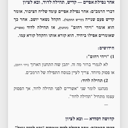
אחר נפילת אפיים — קדיש, תהילה לדוד, ובא לציון
דברי הרמב״ם:
אחר נפילת אפיים עומד שליח הציבור, אומר
קדיש פעם שנייה
. הקהל נשאר יושב. אחר כך
(קדיש תתקבל)
הוא אומר “ויהי רחום”
, אז תהילה לדוד
,
(תחנון)
(אשרי)
שאומרים אפילו ביחיד. הוא קורא אותו והקהל קורא עמו.
חידושים:
1) “ויהי רחום”:
לא לגמרי ברור מה זה. יתכן שזה התחנון הארוך
,
(ויהי רחום)
או פסוק מיוחד. צריך לעיין בנוסח התפילה של הרמב״ם.
2) תהילה לדוד:
מנהגנו לומר שני “אשרי״ם לפני תהילה לדוד, אך הפסוק
עצמו מתחיל “תהילה לדוד”.
—
קדושה דסדרא — ובא לציון
דברי הרמב״ם:
אחר תהילה לדוד אומרים “ובא לציון גואל”,