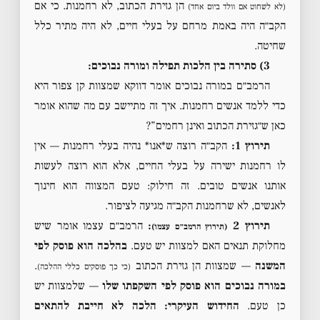
הן גזירת הכתוב, לא רחמנות. כי אם
(לא לשחוט אם וולד ביום אחד)
הקב״ה היה באמת מרחם על בעלי חיים, לא היה מתיר כלל
שחיטה.
3) סתירה בין הלכות תפילה ומורה נבוכים:
הרמב״ם במורה נבוכים אומר דווקא שמצוות קן צפור היא
כדי ללמד אנשים רחמנות. איך זה מתיישב עם מה שהוא אומר
כאן ש״גזירת הכתוב ואינן רחמים”?
תירוץ 1:
הקב״ה רוצה ש*אנו* נהיה בעלי רחמנות — אין
לו רחמנות ישירה על בעלי החיים, אלא הוא רוצה לעשות
אותנו אנשים טובים. זה חילוק: טעם המצווה הוא חינוך
לאנשים, לא שרחמנות הקב״ה מגיעה לציפור.
תירוץ 2
:
הרמב״ם עצמו אומר שיש
(תירוץ הרמב״ם עצמו)
מחלוקת תנאים האם למצוות יש טעם.
בהלכה הוא פוסק לפי
המשנה
— שמצוות הן גזירת הכתוב
.
(כי כך פוסקים כללי ההלכה)
במורה נבוכים הוא פוסק לפי השקפתו שלו
— שלמצוות יש
כן טעם.
החידוש העיקרי: הלכה לא חייבת להתאים