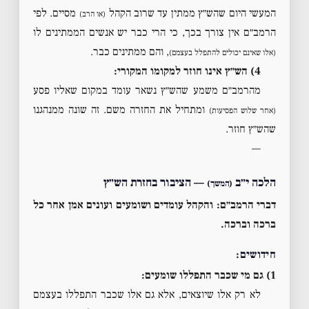
המעשי היום שהש״ץ ממתין עד שרוב הקהל
מסיים. לפי
(או הרב)
הרמב״ם אין צורך בכך, כי הרי כבר יש אנשים הממתינים לו
, והם ממתינים כבר.
(אלו שאינם יכולים להתפלל בעצמם)
4) הש״ץ אינו חוזר למקומו המקורי:
מהרמב״ם משמע שהש״ץ נשאר עומד במקום שאליו פסע
ומתחיל את החזרה משם. זה שונה ממנהגנו
(אחר שלוש הפסיעות)
שהש״ץ חוזר.
—
הלכה י״ב
— הציבור בחזרת הש״ץ
(המשך)
דברי הרמב״ם:
והקהל עומדים ושומעים ועונים אמן אחר כל
ברכה וברכה.
חידושים:
1) גם מי שכבר התפללו שומעים:
לא רק אלו שיוצאים, אלא גם אלו שכבר התפללו בעצמם