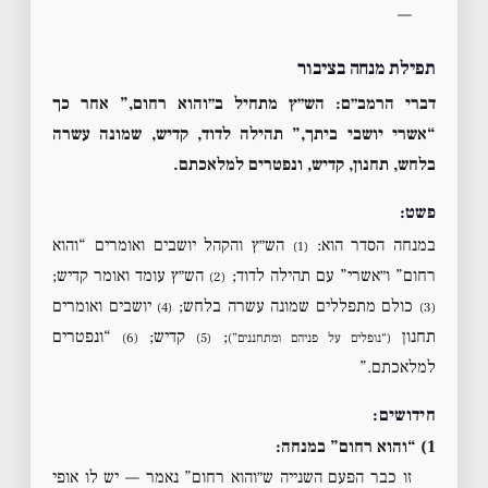
—
תפילת מנחה בציבור
דברי הרמב״ם:
הש״ץ מתחיל ב״והוא רחום,” אחר כך
“אשרי יושבי ביתך,” תהילה לדוד, קדיש, שמונה עשרה
בלחש, תחנון, קדיש, ונפטרים למלאכתם.
פשט:
במנחה הסדר הוא:
הש״ץ והקהל יושבים ואומרים “והוא
(1)
רחום” ו״אשרי” עם תהילה לדוד;
הש״ץ עומד ואומר קדיש;
(2)
כולם מתפללים שמונה עשרה בלחש;
יושבים ואומרים
(4)
(3)
תחנון
;
קדיש;
“ונפטרים
(“נופלים על פניהם ומתחננים”)
(5)
(6)
למלאכתם.”
חידושים:
1) “והוא רחום” במנחה:
זו כבר הפעם השנייה ש״והוא רחום” נאמר — יש לו אופי