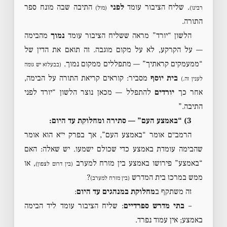
. שליח הציבור עומד
לפני
התיבה שבה מונח ספר
רבינו)
(מול)
התורה.
הלשון “יורד” מראה ששליח הציבור עומד
נמוך
מהבימה
— על הקרקע, לא על מקום מוגבה. זה תואם את הדין של
“ממעמקים קראתיך” — מתפללים ממקום נמוך.
(בבעלזא יש גומה
בית יוסף
מסביר: קוראים קריאת התורה על הבימה,
לענין זה.)
אחר כך
יורדים
להתפלל — מכאן נוצר הלשון “יורד לפני
התיבה.”
3) “באמצע העם” — סתירה ומחלוקת עד היום:
הרמב״ם אומר “באמצע העם”, אך בפרק י״א הוא אומר
שהבימה עומדת באמצע כדי שכולם ישמעו. יש שאלה: האם
“באמצע” פירושו באמצע בין מזרח למערב
, או
(בין דרום לצפון)
ממש במרכז בית המדרש
?
(בין מזרח למערב)
זה משתקף ב
מחלוקת במנהגים עד היום
:
–
בתי מדרש ספרדיים
: שליח הציבור עומד ליד הבימה
באמצע; אין עמוד נפרד.