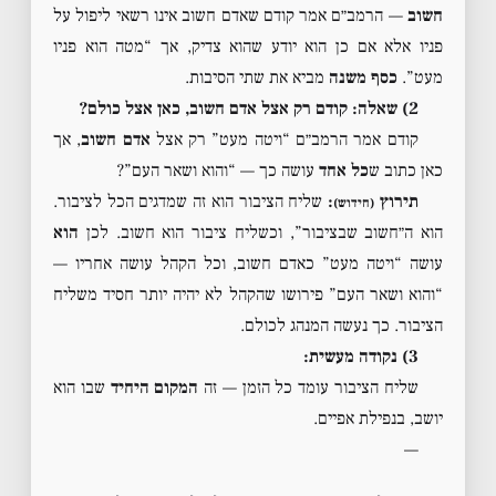
חשוב
— הרמב״ם אמר קודם שאדם חשוב אינו רשאי ליפול על
פניו אלא אם כן הוא יודע שהוא צדיק, אך “מטה הוא פניו
מעט”.
כסף משנה
מביא את שתי הסיבות.
2) שאלה: קודם רק אצל אדם חשוב, כאן אצל כולם?
קודם אמר הרמב״ם “ויטה מעט” רק אצל
אדם חשוב
, אך
כאן כתוב ש
כל אחד
עושה כך — “והוא ושאר העם”?
תירוץ
:
שליח הציבור הוא זה שמדגים הכל לציבור.
(חידוש)
הוא ה״חשוב שבציבור”, וכשליח ציבור הוא חשוב. לכן
הוא
עושה “ויטה מעט” כאדם חשוב, וכל הקהל עושה אחריו —
“והוא ושאר העם” פירושו שהקהל לא יהיה יותר חסיד משליח
הציבור. כך נעשה המנהג לכולם.
3) נקודה מעשית:
שליח הציבור עומד כל הזמן — זה
המקום היחיד
שבו הוא
יושב, בנפילת אפיים.
—