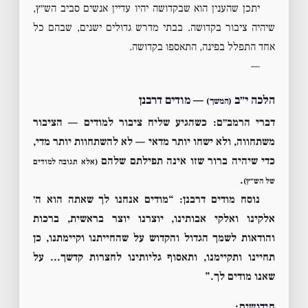
יתכן שהענין הוא שבקדושה יהיו עדיין אנשים סביב הש״ץ,
שיהיה ציבור בקדושה. בבתי מדרש גדולים ישנים, שבהם כל
אחד התפלל בפינה, התאספו בקדושה.
—
הלכה י״ב
— מודים דרבנן
(המשך)
דברי הרמב״ם:
כשהגיע שליח ציבור למודים — הציבור
משתחווה, ולא ישחו יותר מדאי — לא להשתחוות יותר מדי,
כדי שיהיה ברור שזו אינה תפילתם שלהם
(אלא תגובה למודים
.
של הש״ץ)
נוסח מודים דרבנן:
“מודים אנחנו לך שאתה הוא ה׳
אלקינו ואלקי אבותינו, יוצרנו יוצר בראשית, ברכות
והודאות לשמך הגדול והקדוש על שהחייתנו וקיימתנו, כן
תחיינו ותקיימנו, ותאסוף גליותינו לחצרות קדשך… על
שאנו מודים לך.”
חידושים: