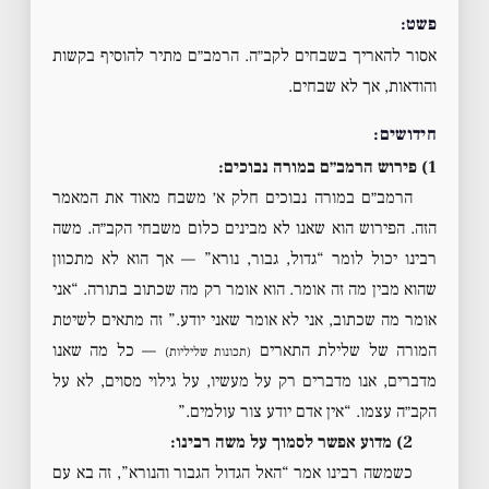
פשט:
אסור להאריך בשבחים לקב״ה. הרמב״ם מתיר להוסיף בקשות
והודאות, אך לא שבחים.
חידושים:
1) פירוש הרמב״ם במורה נבוכים:
הרמב״ם במורה נבוכים חלק א׳ משבח מאוד את המאמר
הזה. הפירוש הוא שאנו לא מבינים כלום משבחי הקב״ה. משה
רבינו יכול לומר “גדול, גבור, נורא” — אך הוא לא מתכוון
שהוא מבין מה זה אומר. הוא אומר רק מה שכתוב בתורה. “אני
אומר מה שכתוב, אני לא אומר שאני יודע.” זה מתאים לשיטת
המורה של שלילת התארים
— כל מה שאנו
(תכונות שליליות)
מדברים, אנו מדברים רק על מעשיו, על גילוי מסוים, לא על
הקב״ה עצמו. “אין אדם יודע צור עולמים.”
2) מדוע אפשר לסמוך על משה רבינו:
כשמשה רבינו אמר “האל הגדול הגבור והנורא”, זה בא עם