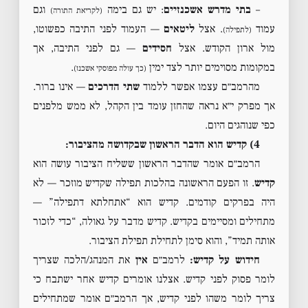
–
בתי מדרש אשכנזיים
: יש גם בימה
וגם
(לקריאת התורה)
עמוד
. אצל
ליטאים
— העמוד לפני התיבה כפשוטו,
(לתפילה)
מול ארון הקודש. אצל
חסידים
— גם לפני התיבה, אך
במקומות מסוימים יותר לצד ימין
.
(כך עולה מפוסקי אשכנז)
מהרמב״ם עצמו אפשר ללמוד
שתי הדרכים
— אינו ברור.
אך מפרק י״א נראה שהחזן עומד בין הקהל, לא ממש מלפנים
כפי שנוהגים היום.
4) קדיש הוא הדבר הראשון שבקדושה מהציבור:
הרמב״ם אומר שהדבר הראשון ששליח הציבור עושה הוא
קדיש
. זו הפעם הראשונה בהלכות תפילה שקדיש מוזכר — לא
היה בפרקים קודמים. קדיש הוא “אתחלתא דתפילה” —
מתחילים ומסיימים בקדיש. קדיש מדבר על גאולה, “כדי לזכור
אותה תמיד”, והוא סימן לתחילת תפילת הציבור.
חידוש על קדיש:
לרמב״ם
אין
את המנהג/הלכה שצריך
לומר פסוק לפני קדיש. אצלנו אומרים קדיש אחר ישתבח כי
צריך לומר משהו לפני קדיש, אך הרמב״ם אומר שמתחילים