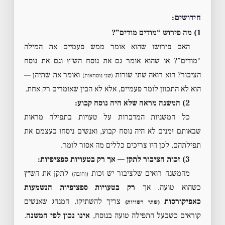
חידושים:
1) מה פירוש “מודים מודים”?
האם פירושו שהוא אומר ממש פעמיים את המילה
“מודים”? או שהוא אומר גם את נוסח הש״ץ וגם את נוסח
הציבור? הוא רואה שתי שורות
ואומר את שתיהן —
(שני נוסחאות)
הוא לא התכוון לומר פעמיים, אלא לא הבין שאומרים רק אחת.
2) המשנה מראה שלא היה נוסח קבוע:
כל המשניות המדברות על טעויות בתפילה מראות
שבאותם זמנים לא היה נוסח קבוע, ואנשים ניסחו בעצמם את
תפילתהם. לכן היו צריכים כללים מה אסור לומר.
3) זכות הציבור לתקן — אך רק בטעויות ספציפיות:
מהמשנה רואים שלציבור יש זכות
לתקן את הש״ץ
(וחובה)
כשהוא טועה. אך
רק בטעויות ספציפיות הנשמעות
כאפיקורסות
צריך להשתיקו. המנהג שאנשים
(שתי רשויות)
קוראים כשבעל התפילה טועה בנוסח,
אינו נכון לפי המשנה
.