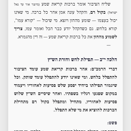
שליח הציבור אומר ברכות קריאת שמע
(מיוצר אור עד גאל
בקול רם
, והקהל עונה אמן אחר כל ברכה. מי שאינו
ישראל)
יכול בעצמו — שומע מהחזן ויוצא. מי שיכול — “קורא עמו”,
קורא בלחש. גם כשהקהל יודע כבר הכל ואומר עמו,
צריך
לשמוע מהחזן
את כל ברכות קריאת שמע — זה דין מהגמרא.
—
הלכה י״ב — תפילת לחש וחזרת הש״ץ
דברי הרמב״ם:
אחר ברכות קריאת שמע עומד הציבור
להתפלל בלחש. ומי שאינו יודע להתפלל עומד שותק. וכל
שיגמור תפילתו ביחיד יפסע שלש פסיעות לאחוריו ויעמוד
במקום שפגעו רגליו בשפתיו. ואחר שיסיים הש״ץ שלוש
פסיעות לאחוריו, מתחיל ומתפלל בקול רם מתחילת
הברכות להוציא את מי שלא התפלל.
פשט: