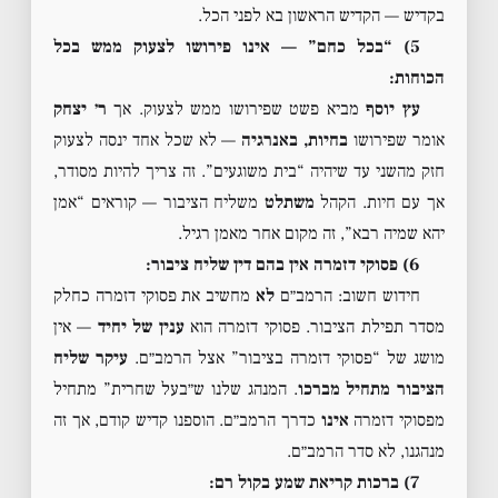
בקדיש — הקדיש הראשון בא לפני הכל.
5) “בכל כחם” — אינו פירושו לצעוק ממש בכל
הכוחות:
עץ יוסף
מביא פשט שפירושו ממש לצעוק. אך
ר׳ יצחק
אומר שפירושו
בחיות, באנרגיה
— לא שכל אחד ינסה לצעוק
חזק מהשני עד שיהיה “בית משוגעים”. זה צריך להיות מסודר,
אך עם חיות. הקהל
משתלט
משליח הציבור — קוראים “אמן
יהא שמיה רבא”, זה מקום אחר מאמן רגיל.
6) פסוקי דזמרה אין בהם דין שליח ציבור:
חידוש חשוב: הרמב״ם
לא
מחשיב את פסוקי דזמרה כחלק
מסדר תפילת הציבור. פסוקי דזמרה הוא
ענין של יחיד
— אין
מושג של “פסוקי דזמרה בציבור” אצל הרמב״ם.
עיקר שליח
הציבור מתחיל מברכו
. המנהג שלנו ש״בעל שחרית” מתחיל
מפסוקי דזמרה
אינו
כדרך הרמב״ם. הוספנו קדיש קודם, אך זה
מנהגנו, לא סדר הרמב״ם.
7) ברכות קריאת שמע בקול רם: