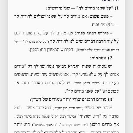
1) “על שאנו מודים לך” — שני פירושים:
–
פשט פשוט:
אנו מודים לך על
שאנו יכולים
להודות לך
— זו עצמה זכות.
–
פירוש רבינו מנוח:
אנו מודים לך על כל הטובות, וגם
על עוד הרבה דברים שיש לנו להודות לך
(“על שלא נודעו לך” — על
. הפירוש הראשון הוא הנכון.
דברים שאיננו יודעים עליהם אפילו)
2) נוסחאות:
יש נוסחאות שונות. הגמרא מביאה נוסח שהולך רק “מודים
אנחנו לך על שלא נודעו לך”. אנו מוסיפים עוד זכויות. הדפוסים
העיקריים
יש להם הנוסח הארוך יותר, אך
(סידורי זיכרון אהרן)
לכולם יש “על שאנו מודים לך”.
3) מודים דרבנן ציבורי יותר ממודים של הש״ץ:
מודים של הש״ץ
הוא יותר אישי — הוא
(“צור חיינו, מגן ישענו”)
מדבר על “חיי, ישועתי”
.
(בלשון רבים רק כי שמונה עשרה בלשון רבים)
אך מודים דרבנן
הוא יותר
(“שהחייתנו וקיימתנו”, “ותאסוף גליותינו”)
קולקטיבי-ציבורי — הוא מדבר על כלל ישראל כולו. זה מתאים