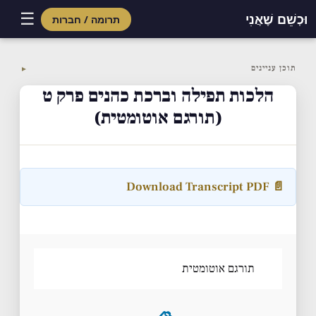
☰
וּכְשֵׁם שֶׁאֲנִי
תרומה / חברות
Skip
to
תוכן עניינים
▼
content
הלכות תפילה וברכת כהנים פרק ט
(תורגם אוטומטית)
📄 Download Transcript PDF
תורגם אוטומטית