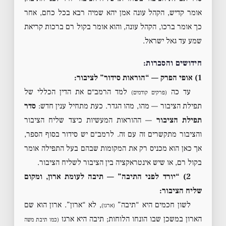
אומר קדיש, הקהל עונה אמן יהא שמיה רבא בכל כחם, אחר
כך אומר ברכו, הקהל עונה, והוא אומר בקול רם ברכות קריאת
שמע עד גאל ישראל.
חידושים והסברות:
1) אופי הפרק — “הוראות סידור” לציבור:
עד כה
למד הרמב״ם את הדין הכללי של
(פרקים קודמים)
תפילת הציבור — מהו, מהו הגדר. כעת מתחיל ענין חדש:
סדר
תפילת הציבור
— ההוראות המעשיות כיצד שליח הציבור
והציבור מתקשרים זה עם זה. לרמב״ם יש סידור בסוף הספר,
אך כאן הוא מכניס רק את המקומות שבהם בעל התפילה אומר
בקול רם, או שיש אינטראקציה בין הציבור לשליח הציבור.
2) “יורד לפני התיבה” — תיבה לעומת ארון, ומקום
שליח הציבור:
לשון חכמים היא “תיבה”
, לא “ארון”. ארון הוא שם
(ארגז)
הארון במשכן שבו הונחו הלוחות; תיבה היא ארגז
(כמו תיבת משה