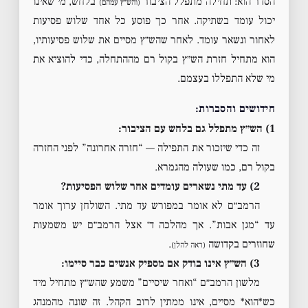
הסדר הוא: תחילה מתפלל הציבור
בלחש, מי שאינו
(והש״ץ עמהם)
יכול עומד בשתיקה. אחר כך פוסע כל אחד שלוש פסיעות
לאחור ונשאר עומד. לאחר שהש״ץ מסיים את שלוש פסיעותיו,
הוא מתחיל חזרת הש״ץ בקול רם מההתחלה, כדי להוציא את
מי שלא התפללו בעצמם.
חידושים והסברות:
1) הש״ץ מתפלל גם בלחש עם הציבור:
זה כדי שיזכור את התפילה — “חזרה אחרונה” לפני החזרה
בקול רם, כמו שעולה מהגמרא.
2) עד מתי נשארים עומדים אחר שלוש הפסיעות?
הרמב״ם לא אומר במפורש עד מתי. השולחן ערוך אומר
עד “מגן אבות”. אך מהלכה ד׳ אצל הרמב״ם יש משמעות
שחוזרים בקדושה
.
(ראה להלן)
3) הש״ץ אינו בודק אם מספיק אנשים כבר סיימו:
מלשון הרמב״ם “ואחר שיסיים” משמע שהש״ץ מתחיל מיד
כש*הוא* מסיים, אינו ממתין לרוב הקהל. זה שונה מהמנהג