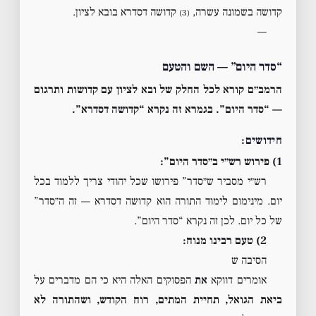
קדושה בשמונה עשרה,
קדושה דסדרא בובא לציון.
(3)
—
“סדר היום” — השם והטעם
הרמב״ם קורא לכל החלק של ובא לציון עם קדושות ותרגום
— “סדר היום”. בגמרא זה נקרא “קדושה דסדרא”.
חידושים:
1) פירוש רש״י ב״סדר היום”:
רש״י מסביר ש״סדר” פירושו שכל יהודי צריך ללמוד בכל
יום. מינימום לימוד התורה הוא קדושה דסדרא — זה ה״סדר”
של כל יום. לכן זה נקרא “סדר היום”.
2) טעם רבינו מנוח:
הסיבה ש
אומרים דווקא
את
הפסוקים האלה היא כי הם מדברים על
ביאת הגואל, תחיית המתים, רוח הקודש, ושהתורה לא