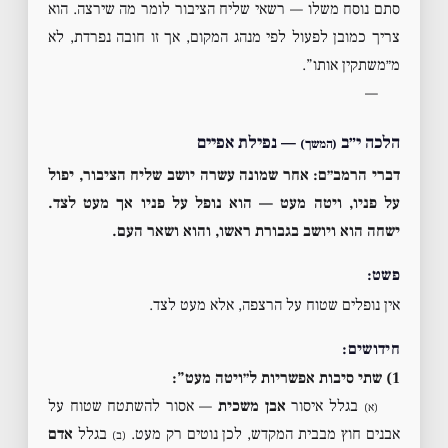
סתם נוסח משלו — רשאי שליח הציבור לומר מה שירצה. הוא
צריך כמובן לפעול לפי מנהג המקום, אך זו חובה נפרדת, לא
מ״משתקין אותו”.
—
הלכה י״ב
— נפילת אפיים
(המשך)
דברי הרמב״ם:
אחר שמונה עשרה יושב שליח הציבור, יפול
על פניו, ויטה מעט — הוא נופל על פניו אך מעט לצד.
ישחה הוא ויושב בגבורת ראשו, והוא ושאר העם.
פשט:
אין נופלים שטוח על הרצפה, אלא מעט לצד.
חידושים:
1) שתי סיבות אפשריות ל״ויטה מעט”:
בגלל איסור
אבן משכית
— אסור להשתטח שטוח על
(א)
אבנים חוץ מבבית המקדש, לכן נוטים רק מעט.
בגלל
אדם
(ב)