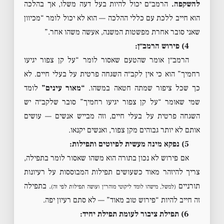
להשקפה.
הרמב״ם יכול להיות בעל דעה משלו, אך בהלכה
הוא חייב ללכת עם כללי ההלכה — הוא לא יכול לומר “מכיוון
שאני סובר אחרת מפשטות המשנה, אעשה משהו אחר.”
4) פירוש הרמב״ן:
הרמב״ן אומר שהטעם שאסור לומר “על קן צפור יגיעו
רחמיך” הוא כי אין לקב״ה השגחה פרטית על בעלי חיים. לא
כך שכל ציפור שמתה חטאה במשהו.
“מאור עינים”
לומד
שמי שאומר “על קן צפור יגיעו רחמיך” סובר שלקב״ה יש
השגחה פרטית על בעלי חיים, וזה מבייש אנשים — עושים
אותם לא יותר גבוהים מקן צפור, ואנשים יקנאו.
5) נפקא מינה מעשית לפיוטים ותפילות:
אם פירוש לא נכון בתורה הוא משהו שאסור לומר בתפילה,
צריך להיזהר מאוד כשעושים תפילות המבוססות על רעיונות
תורניים
. בתפילה
(למשל, מישהו לומד ליקוטי מוהר״ן ועושה תפילות לפי זה)
זה חייב להיות “פירוש טוב מאוד” — לא סתם רעיון יפה.
6) תפילת ציבור לעומת תפילת יחיד: