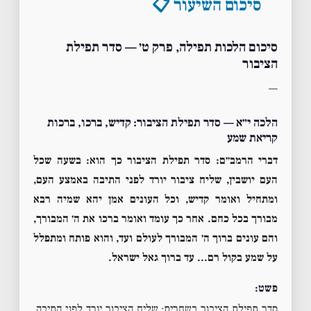
סיכום השיעור 📋
סיכום הלכות תפילה, פרק ט׳ — סדר תפילת
הציבור
—
הלכה י״א — סדר תפילת הציבור: קדיש, ברכו, ברכות
קריאת שמע
דברי הרמב״ם:
סדר תפילת הציבור כך הוא: בשעה שכל
העם יושבין, שליח ציבור יורד לפני התיבה באמצע העם,
ומתחיל ואומר קדיש, וכל העונים אמן יהא שמיה רבא
מבורך בכל כחם. אחר כך עומד ואומר ברכו את ה׳ המבורך,
והם עונים ברוך ה׳ המבורך לעולם ועד, והוא פותח ומתפלל
על שמע בקול רם… עד ברוך גאל ישראל.
פשט:
סדר תפילת הציבור בשחרית: שליח הציבור יורד לפני התיבה,