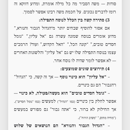
סודות — משה הסביר מה כל מילה אומרת, ומדוע דווקא זה
רומז לדברים נכונים. על חכמת משה רבינו אפשר לסמוך.
3) סתירה קשה בין הכלל לנוסח התפילה:
אם אסור להוסיף שבחים יותר מ״הגדול הגבור והנורא,”
מדוע אומרים בנוסח שמונה עשרה גם “אל עליון,” “גומל
חסדים טובים,” “קונה הכל,” “האל הקדוש,” ועוד? הרמב״ם
עצמו בנוסח התפילה שלו יש גם “אל עליון” והלשונות האחרים
— לא אפשר לומר שהיה לו נוסח אחר.
4) תירוצים שונים שמוצעים:
–
“אל עליון” הוא כינוי נוסף
— אך זה קשה, כי “הגדול”
ו״הגבור” הם גם כינויים.
–
“גומל חסדים טובים” הוא מעשה/פעולה, לא כינוי
—
אפשר לחלק בין כינויים
למעשים
.
(כמו “הגדול”)
(כמו “גומל חסדים”)
אך החילוק לא ברור, כי “אתה גבור” גם מפורש במעשים
.
(“מחיה מתים,” “משיב הרוח”)
–
“הגדול הגבור והנורא” הם הנושאים של שלוש