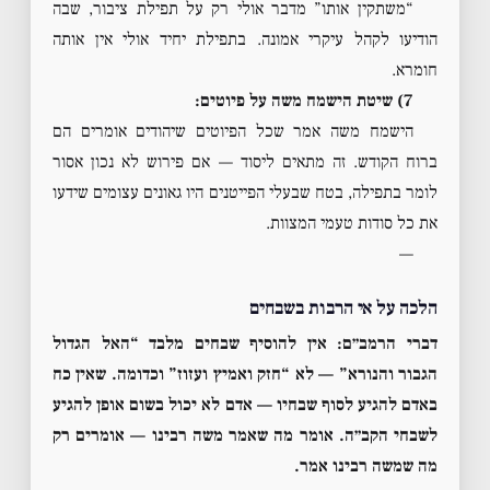
“משתקין אותו” מדבר אולי רק על תפילת ציבור, שבה
הודיעו לקהל עיקרי אמונה. בתפילת יחיד אולי אין אותה
חומרא.
7) שיטת הישמח משה על פיוטים:
הישמח משה אמר שכל הפיוטים שיהודים אומרים הם
ברוח הקודש. זה מתאים ליסוד — אם פירוש לא נכון אסור
לומר בתפילה, בטח שבעלי הפייטנים היו גאונים עצומים שידעו
את כל סודות טעמי המצוות.
—
הלכה על אי הרבות בשבחים
דברי הרמב״ם:
אין להוסיף שבחים מלבד “האל הגדול
הגבור והנורא” — לא “חזק ואמיץ ועזוז” וכדומה. שאין כח
באדם להגיע לסוף שבחיו — אדם לא יכול בשום אופן להגיע
לשבחי הקב״ה. אומר מה שאמר משה רבינו — אומרים רק
מה שמשה רבינו אמר.