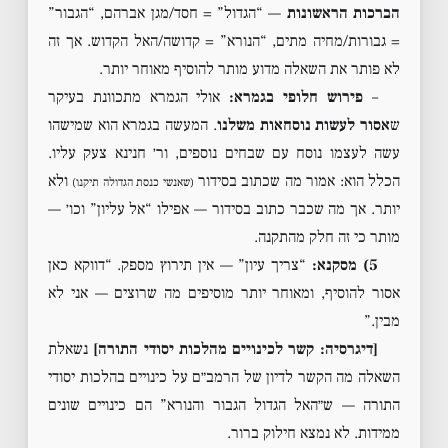
הברכות הראשונות
— “הגדול” = חסד/מגן אברהם, “הגבור”
= גבורות/מחיה מתים, “הנורא” = קדושה/האל הקדוש. אך זה
לא פותר את השאלה מדוע מותר להוסיף מאוחר יותר.
–
פירוש חלופי בגמרא:
אולי הגמרא מתכוונת בעיקר
ש
אסור לעשות נוסחאות משלנו
. המעשה בגמרא הוא שמישהו
עשה לעצמו נוסח עם שבחים נוספים, ור׳ חנינא צעק עליו.
הכלל הוא: אמור מה שכתוב בסידור
ולא
(שאנשי כנסת הגדולה תיקנו)
יותר. אך מה שכבר כתוב בסידור — אפילו “אל עליון” וכו׳ —
מותר כי זה חלק מהתקנה.
5) מסקנא:
“צריך עיון” — אין תירוץ מספק. “דווקא כאן
אסור להוסיף, ומאוחר יותר מוסיפים מה שרוצים — אני לא
מבין.”
[דיגרסיה: קשר לכינויים מהלכות יסודי התורה]
נשאלת
השאלה מה הקשר לדיון של הרמב״ם על כינויים בהלכות יסודי
התורה — ש״האל הגדול הגבור והנורא” הם כינויים שונים
ממידות. לא נמצא חילוק ברור.