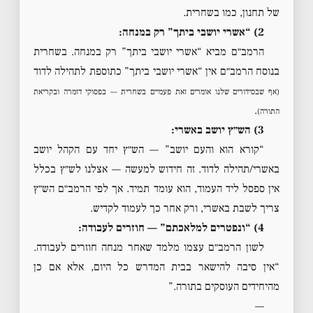
של תחנון, כמו בשחרית.
2) “אשרי יושבי ביתך” רק במנחה:
הרמב״ם מביא “אשרי יושבי ביתך” רק במנחה. בשחרית
בנוסח הרמב״ם אין “אשרי יושבי ביתך” כתוספת לתהילה לדוד
(אף שבסידורים שלנו אומרים זאת פעמיים בשחרית — בפסוקי דזמרה ובקריאת
.
התורה)
3) הש״ץ יושב באשרי:
“קורא הוא והעם יושב” — הש״ץ יחד עם הקהל יושב
באשרי/תהילה לדוד. זה חידוש למעשה — אצלנו לש״ץ בכלל
אין ספסל ליד העמוד, הוא עומד תמיד. אך לפי הרמב״ם הש״ץ
צריך לשבת באשרי, ורק אחר כך לעמוד לקדיש.
4) “ונפטרים למלאכתם” — חוזרים לעבודה:
לשון הרמב״ם עצמו מלמד שאחר מנחה חוזרים לעבודה.
“אין סיבה להישאר בבית המדרש כל היום, אלא אם כן
מהיחידים העוסקים בתורה.”
—