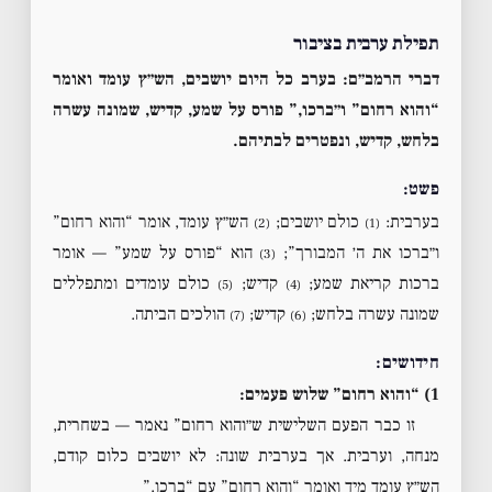
תפילת ערבית בציבור
דברי הרמב״ם:
בערב כל היום יושבים, הש״ץ עומד ואומר
“והוא רחום” ו״ברכו,” פורס על שמע, קדיש, שמונה עשרה
בלחש, קדיש, ונפטרים לבתיהם.
פשט:
בערבית:
כולם יושבים;
הש״ץ עומד, אומר “והוא רחום”
(2)
(1)
ו״ברכו את ה׳ המבורך”;
הוא “פורס על שמע” — אומר
(3)
ברכות קריאת שמע;
קדיש;
כולם עומדים ומתפללים
(5)
(4)
שמונה עשרה בלחש;
קדיש;
הולכים הביתה.
(7)
(6)
חידושים:
1) “והוא רחום” שלוש פעמים:
זו כבר הפעם השלישית ש״והוא רחום” נאמר — בשחרית,
מנחה, וערבית. אך בערבית שונה: לא יושבים כלום קודם,
הש״ץ עומד מיד ואומר “והוא רחום” עם “ברכו.”