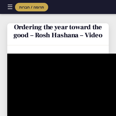
☰
תרומה / חברות
Skip
to
Ordering the year toward the
content
good – Rosh Hashana – Video