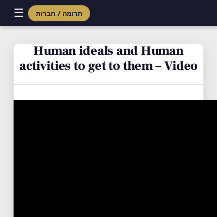
☰
תרומה / חברות
Skip
to
Human ideals and Human
content
activities to get to them – Video