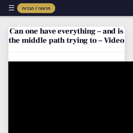
☰
תרומה / חברות
Skip
to
Can one have everything – and is
content
the middle path trying to – Video