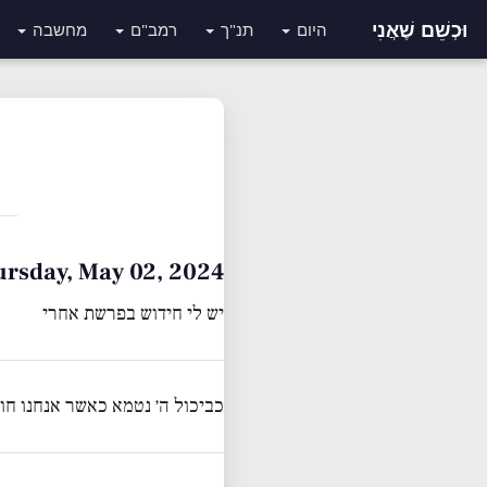
וּכְשֵׁם שֶׁאֲנִי
היום
תנ"ך
רמב"ם
מחשבה
Thursday, May 02, 2024 • כ״ד ניסן 
יש לי חידוש בפרשת אחרי
כביכול ה׳ נטמא כאשר אנחנו חוט