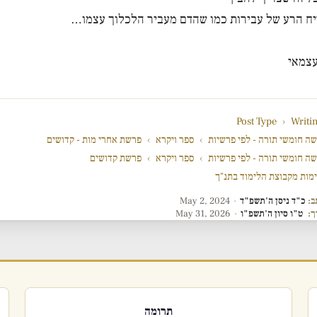
יח הרע של עבירות כמו שהדם מעביר הלכלוך עצמו…
עצמאי
Post Type
›
Writi
ה חומשי תורה - לפי פרשיות
›
ספר ויקרא
›
פרשת אחרי מות - קדושים
ה חומשי תורה - לפי פרשיות
›
ספר ויקרא
›
פרשת קדושים
מות מקבוצת הלימוד בתנ"ך
ב:
כ"ד ניסן ה'תשפ"ד
·
May 2, 2024
ך:
ט"ו סיון ה'תשפ"ו
·
May 31, 2026
תרומה