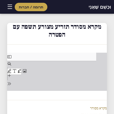
☰
וּכְשֵׁם שֶׁאֲנִי
תרומה / חברות
Skip
to
מקרא מסודר תזריע מצורע תשפה עם
content
הפטרה
מקרא מסודר