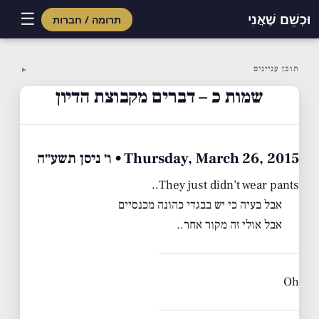
☰
וּכְשֵׁם שֶׁאֲנִי
תרומה / חברות
Skip
to
תוכן עניינים
▼
content
שמות כ – דברים מקבוצת הדיון
Thursday, March 26, 2015 • ו׳ ניסן תשע״ה
They just didn’t wear pants..
אבל בעיה כי יש בבגדי כהונה מכנסיים
אבל אולי זה מקור אחר..
Oh