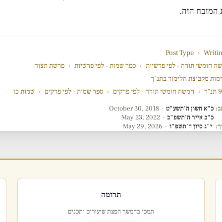
 המזבח הזה.
Post Type
›
Writi
ה חומשי תורה - לפי פרשיות
›
ספר שמות - לפי פרשיות
›
פרשת תצוה
מות מקבוצת הלימוד בתנ"ך
"ך
›
חמשה חומשי תורה - לפי פרקים
›
ספר שמות - לפי פרקים
›
שמות כז
ב:
כ"א חשון ה'תשע"ט
·
October 30, 2018
כ"ב אייר ה'תשפ"ב
·
May 23, 2022
ך:
י"ג סיון ה'תשפ"ו
·
May 29, 2026
תרומה
תמכו בהמשך הפצת שיעורים ותכנים