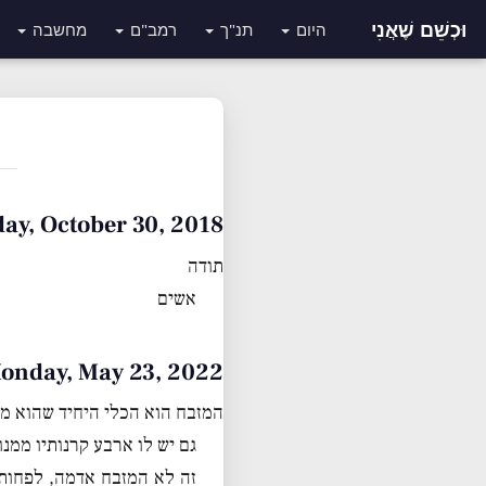
וּכְשֵׁם שֶׁאֲנִי
היום
תנ"ך
רמב"ם
מחשבה
Tuesday, October 30, 2018 • כ״א חש
תודה
אשים
Monday, May 23, 2022 • כ״ב אייר תשפ
המזבח הוא הכלי היחיד שהוא מר
גם יש לו ארבע קרנותיו ממנו
זה לא המזבח אדמה, לפחות 