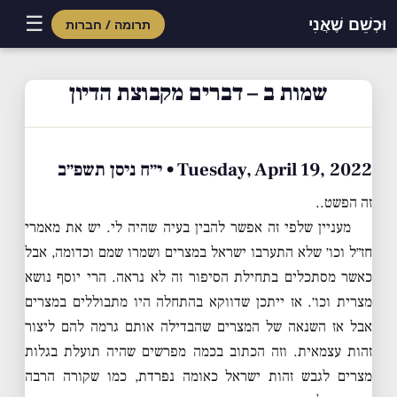
☰
וּכְשֵׁם שֶׁאֲנִי
תרומה / חברות
Skip
to
שמות ב – דברים מקבוצת הדיון
content
Tuesday, April 19, 2022 • י״ח ניסן תשפ״ב
זה הפשט..
מעניין שלפי זה אפשר להבין בעיה שהיה לי. יש את מאמרי
חז״ל וכו׳ שלא התערבו ישראל במצרים ושמרו שמם וכדומה, אבל
כאשר מסתכלים בתחילת הסיפור זה לא נראה. הרי יוסף נושא
מצרית וכו׳. אז ייתכן שדווקא בהתחלה היו מתבוללים במצרים
אבל אז השנאה של המצרים שהבדילה אותם גרמה להם ליצור
זהות עצמאית. וזה הכתוב בכמה מפרשים שהיה תועלת בגלות
מצרים לגבש זהות ישראל כאומה נפרדת, כמו שקורה הרבה