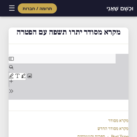
☰
וּכְשֵׁם שֶׁאֲנִי
תרומה / חברות
Skip
to
מקרא מסודר יתרו תשפה עם הפטרה
content
מקרא מסודר
מקרא מסודר החדש
Post Type
›
ספרים וקונטרסים