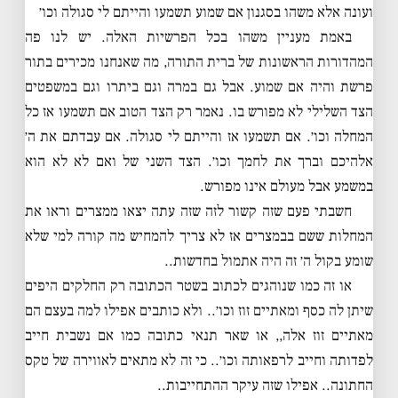
ועונה אלא משהו בסגנון אם שמוע תשמעו והייתם לי סגולה וכו׳
באמת מעניין משהו בכל הפרשיות האלה. יש לנו פה
המהדורות הראשונות של ברית התורה, מה שאנחנו מכירים בתור
פרשת והיה אם שמוע. אבל גם במרה וגם ביתרו וגם במשפטים
הצד השלילי לא מפורש בו. נאמר רק הצד הטוב אם תשמעו אז כל
המחלה וכו׳. אם תשמעו אז והייתם לי סגולה. אם עבדתם את ה׳
אלהיכם וברך את לחמך וכו׳. הצד השני של ואם לא לא הוא
במשמע אבל מעולם אינו מפורש.
חשבתי פעם שזה קשור לזה שזה עתה יצאו ממצרים וראו את
המחלות ששם בבמצרים אז לא צריך להמחיש מה קורה למי שלא
שומע בקול ה׳ זה היה אתמול בחדשות..
או זה כמו שנוהגים לכתוב בשטר הכתובה רק החלקים היפים
שיתן לה כסף ומאתיים זוז וכו׳.. ולא כותבים אפילו למה בעצם הם
מאתיים זוז אלה,, או שאר תנאי כתובה כמו אם נשבית חייב
לפדותה וחייב לרפאותה וכו׳.. כי זה לא מתאים לאווירה של טקס
החתונה.. אפילו שזה עיקר ההתחייבות..