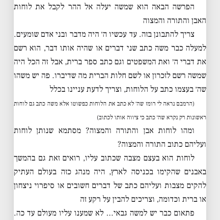
הפרשה הבאה הוא שמשה יעלה אל ההר לקבל את לוחות
האבן והתורה והמצוה
צריך להתבונן בזה. עד עכשיו ה׳ היה מדבר ובני אדם שומעים.
למעלה כבר משה כתב שני דברים או שהיה אותו דבר, הוא רשם
את דברי ה׳ ואת המשפטים וגם כתב ספר ברית, אבל זה הכל היה
שמשה רשם לזכרון או לשם חלות הברית מה שדיברו. פה יש משהו
שה׳ בעצמו כתב על הלוחות, וצריך לדעת עניינו בכלל
(הרמבם נראה לי רומז שה׳ לא כתב את הלוחות כפשוטו אלא משה כתב גם לוחות
ראשונות רק נקרא שה׳ כתב כי ציווה אותו לכתוב)
ומהו לוחות אבן והתורה והמצוה? מסתמא שנותן לוחות
ועליהם כתוב התורה והמצוה?
לוחות הוא בעצם מצבה שכתוב עליו, רואים זאת גם בהמשך
באבנים שהקימו בכניסה לארץ, היה מנהג כזה בעולם העתיק
להקים מצבות ועליהם כתב של דברים חשובים או סיפרוי ניצחון
או ברית וכדומה, וצריכים להבין על רקע זה
פתאום כבר יש למשה גבאי… לא שמענו עליו מעולם עד כה.