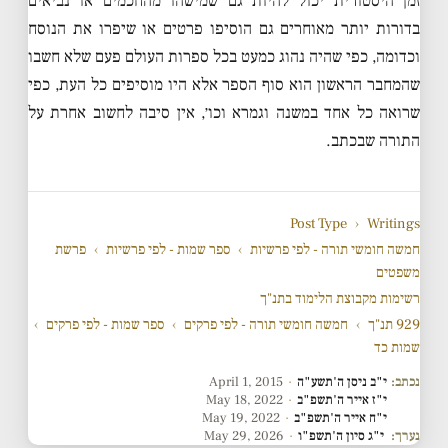
זמן היסטורית יכול להיות גם שמישהו מהחכמים או נביאים
בדורות יותר מאוחרים גם הוסיפו פרטים או שיפרו את הנוסח
וכדומה, כפי שהיה נהוג כמעט בכל ספרות העולם פעם שלא חשבו
שהמחבר הראשון הוא סוף הספר אלא היו מוסיפים כל העת, כפי
שרואה כל אחד במשנה וגמרא וכו׳, אין סיבה לחשוב אחרת על
התורה שבכתב.
Post Type
›
Writings
חמשה חומשי תורה - לפי פרשיות
›
ספר שמות - לפי פרשיות
›
פרשת
משפטים
רשימות מקבוצת הלימוד בתנ"ך
929 תנ"ך
›
חמשה חומשי תורה - לפי פרקים
›
ספר שמות - לפי פרקים
›
שמות כד
נכתב:
י"ב ניסן ה'תשע"ה
·
April 1, 2015
י"ז אייר ה'תשפ"ב
·
May 18, 2022
י"ח אייר ה'תשפ"ב
·
May 19, 2022
נערך:
י"ג סיון ה'תשפ"ו
·
May 29, 2026