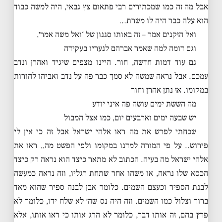
אבל מה זה כמו שמכתירים רבי פתאום צץ גבאי, היה למשה כבוד
הוא עלה כבר היה לו משרת…
ואל הזקנים אמר – זה באותו סגנון של ‘ואל משה אמר׳,
וגם דומה למה שאמר אברהם לנעריו בעקידה
גם עוד דמות חדשה, חור. היינו מצפים שיגיד ואהרן ונדב
עמכם. אבל נראה שמשה לא סמך כבר פה על נדב ואביהו להורות
במקומו. אז נתן אהרן וחור
מה הששת ימים עושה פה איני יודע
יש שבעה ימים וארבעים יום, כמו אצל המבול
שכחתי לפרש את מה ראו אלהי ישראל אבל זה כי אין לי
פירוש.. על פי המורה למדנו במקומו ולפי הפשט מה,, ראו את
אלהי ישראל מה בעיה. הכתוב לא מתאר כיצד הוא נראה רק כיצד
הכסא שלו נראה, או משהו אחר שתחת רגליו, וזה נראה כמעשה
לבנת הספיר וכעצם השמים. כלומר אבן לבנה ספיר שהוא מאד
ברור וצלול כמו השמים. וזה היה נס שה׳ לא שלח ידו, כלומר לא
פרץ בהם, זה אותו דבר, כלומר לא הרג אותו כי ראו אותו, אלא