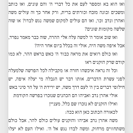
ואז הוא בא ומספר לעם את כל דברי ה׳ והם עונים, ואז כותב
ומשכים ובונה מזבח וכורתים ברית, ורק אחר כך זה עולים משה
ואהרן ונדב וכו׳, ואז הם עולים למקום שמשה נגש לבדו? או שזה
שלשה מקומות שונים?
ואז שוב אומר ה׳ למשה עלה אלי ההרה, שזה כבר מאמר נפרד,
אבל איפה משה היה, אולי זה בכלל ביום אחר היה?
ואז כולם רואים את מראה כבוד ה׳ כאש בראש ההר, לא כמו
קודם שרק הזקנים ראו
וכל זה נראה איכשהו חזרה או מקבילה לכל הפרשה שלמעלה
לפני עשרת הדברים, אותו דבר יש הגבלה מי יעלה איפה, יש
חילופי דברים בין ה׳ לעם דרך משה, יש ירידת ה׳ על הר סיני באש
אולי אהרן נדב ואביהו הם הכהנים שנזכרו בפרשה הקודמת
ואילו הזקנים לא נזכרו שם כלל, מעניין
לכאורה הכתוב כאן הוא ככה:
משה אהרן נדב אביהו והזקנים עולים כולם להר, אבל כולם
משתחווים מרחוק, ומשה לבדו נגש אל ה׳. ואילו העם לא יעלו