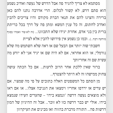
מסתמא לא צריך להגיד פה אבל הדרש של נעשה ואח״כ נשמע
הוא סתם דרש, לא קשור לכלום. הרי אדרבה נתנו להם כאן
ברירה והציגו להם את תנאי הברת מקודם והיו צריכים להבין
ואח״כ לחתום, זה כל ענין המשא ומתן פה על דרך בכל כריתת
ברית בין בני אדם, אחרת יגידו שלא התכוונו..
(זה לא עזר ואמרו בסוף
. וכמו כן נשמע אין פירושו להבין אלא לציית
מודעה רבה..)
חשבתי שזה יותר אם הבעל שם אז ראה שלא השתמש מה שלא
נורמלי, או הוא אחראי, אם לא היה שם אז יגיד אני לא יודע מה
עשית שם זה אחריותך
ברור שאין ללכת אחר הרוב לרעות.. אם כל הכתה עושה
צחוק ממישהו זה לא היתר להצטרף..
מן הסתם כל המשפטים האלה כתובים על פי מה שמצוי, אם
יש עדים אז ירדפו אחריו וימצאו את הגניבה אצלו.. או אם ראו
ולא מוצאים נעשה דרשה ‘ונמצא בידו׳ – שהעדים העידו שנמצא
בידו. אולי יש כבר דרשה כזו לא זוכר.. אבל זה ההיגיון של המון
דרשות פה.. התורה מדברת בהווה ואז מבינים את העיקרוון