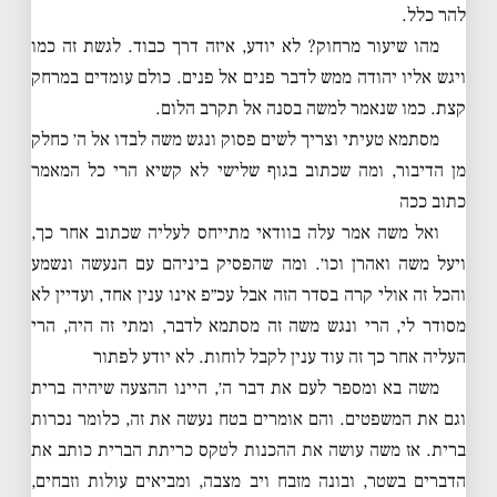
להר כלל.
מהו שיעור מרחוק? לא יודע, איזה דרך כבוד. לגשת זה כמו
ויגש אליו יהודה ממש לדבר פנים אל פנים. כולם עומדים במרחק
קצת. כמו שנאמר למשה בסנה אל תקרב הלום.
מסתמא טעיתי וצריך לשים פסוק ונגש משה לבדו אל ה׳ כחלק
מן הדיבור, ומה שכתוב בגוף שלישי לא קשיא הרי כל המאמר
כתוב ככה
ואל משה אמר עלה בוודאי מתייחס לעליה שכתוב אחר כך,
ויעל משה ואהרן וכו׳. ומה שהפסיק ביניהם עם הנעשה ונשמע
והכל זה אולי קרה בסדר הזה אבל עכ״פ אינו ענין אחד, ועדיין לא
מסודר לי, הרי ונגש משה זה מסתמא לדבר, ומתי זה היה, הרי
העליה אחר כך זה עוד ענין לקבל לוחות. לא יודע לפתור
משה בא ומספר לעם את דבר ה׳, היינו ההצעה שיהיה ברית
וגם את המשפטים. והם אומרים בטח נעשה את זה, כלומר נכרות
ברית. אז משה עושה את ההכנות לטקס כריתת הברית כותב את
הדברים בשטר, ובונה מזבח ויב מצבה, ומביאים עולות וזבחים,