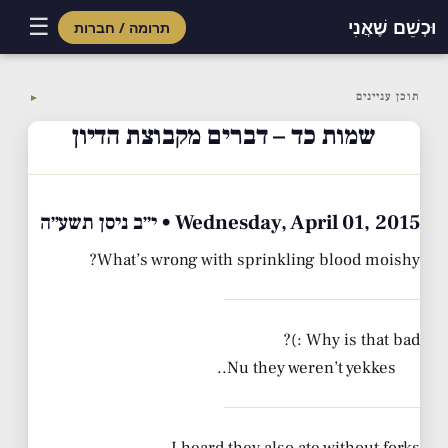
☰
וּכְשֵׁם שֶׁאֲנִי
תרומה / חברות
Skip
to
תוכן עניינים
▼
content
שמות כד – דברים מקבוצת הדיון
Wednesday, April 01, 2015 • י״ב ניסן תשע״ה
What’s wrong with sprinkling blood moishy?
Why is that bad :)?
Nu they weren’t yekkes..
I heard they also ate without forks