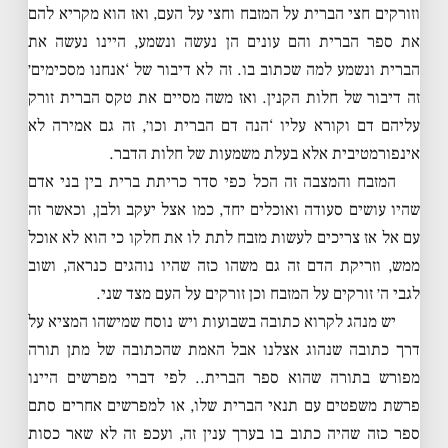
וזורקים חצי הברית על המזבח וחצי על העם, ואז הוא מקריא להם
את ספר הברית והם עונים הן נעשה ונשמע, היינו נעשה את
הברית ונשמע למה שכתוב בו. זה לא דיבור של ‘אנחנו מסכימים׳
זה דיבור של חלות הקנין. ואז משה מסיים את טקס הברית זורק
עליהם דם וקורא עליו ‘הנה דם הברית וכו׳, זה גם אמירה לא
אינפורמטיבית אלא בעלת משמעות של חלות הדבר.
המזבח והמצבה זה הכל כפי סדר כריתת ברית בין בני אדם
שהיו עושים סעודה ואוכלים יחד, כמו אצל יעקב ולבן, וכאשר זה
עם אל אז צריכים לעשות מזבח לתת לו את חלקו כי הוא לא אוכל
ממש, וזריקת הדם זה גם משהו כזה שהיו נוהגים כנראה, ושוב
לגבי ה׳ זורקים על המזבח וכן זורקים על העם מצד שני.
יש מנהג לקרוא כתובה בשבועות ויש נוסח שמישהו המציא על
דרך כתובה שנהוג אצלנו אבל האמת שהכתובה של מתן תורה
מפורש בתורה שהוא ספר הברית.. לפי דברי מפרשים היינו
פרשת משפטים עם תנאי הברית שלו, או למפרשים אחרים סתם
ספר כזה שהיה כתוב בו בערך ענין זה, ועכפ זה לא שאר כסות