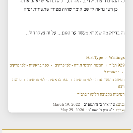
כל הנשים רוצות ילדים, לאה גם, רק שגם האיש יאהב אותה
כן רשי נראה לי שם אומר שהיה מפחד שתשחית יפיה
זה בדיוק מה שנקרא מעשה ער ואונן… על זה צעקו חזל..
Post Type
›
Writings
929 תנ"ך
›
חמשה חומשי תורה - לפי פרקים
›
ספר בראשית - לפי פרקים
›
בראשית ל
חמשה חומשי תורה - לפי פרשיות
›
ספר בראשית - לפי פרשיות
›
פרשת
ויצא
רשימות מקבוצת הלימוד בתנ"ך
נכתב:
ט"ז אדר ב' ה'תשפ"ב
·
March 19, 2022
נערך:
י"ג סיון ה'תשפ"ו
·
May 29, 2026