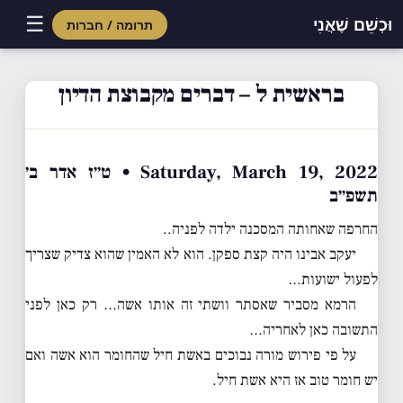
☰
וּכְשֵׁם שֶׁאֲנִי
תרומה / חברות
Skip
to
בראשית ל – דברים מקבוצת הדיון
content
Saturday, March 19, 2022 • ט״ז אדר ב׳
תשפ״ב
החרפה שאחותה המסכנה ילדה לפניה..
יעקב אבינו היה קצת ספקן. הוא לא האמין שהוא צדיק שצריך
לפעול ישועות…
הרמא מסביר שאסתר וושתי זה אותו אשה… רק כאן לפני
התשובה כאן לאחריה…
על פי פירוש מורה נבוכים באשת חיל שהחומר הוא אשה ואם
יש חומר טוב אז היא אשת חיל.