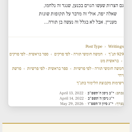
גם הצרות שעשו הגוים בכנען, שנגד זה נלחמו,
שאלה יפה, אולי זה מדבר על תקופות שונות
מעניין. אבל לא בגלל זה נעשה בן תורה…
Post Type
›
Writings
929 תנ"ך
›
חמשה חומשי תורה - לפי פרקים
›
ספר בראשית - לפי פרקים
›
בראשית מט
חמשה חומשי תורה - לפי פרשיות
›
ספר בראשית - לפי פרשיות
›
פרשת
ויחי
רשימות מקבוצת הלימוד בתנ"ך
נכתב:
י"ב ניסן ה'תשפ"ב
·
April 13, 2022
י"ג ניסן ה'תשפ"ב
·
April 14, 2022
נערך:
י"ג סיון ה'תשפ"ו
·
May 29, 2026