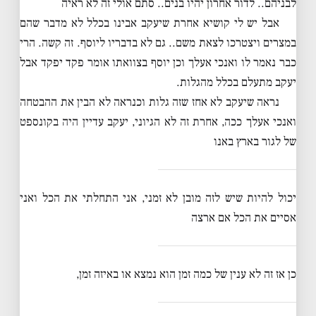
לבניהם.. לדור אחרון יהיו בנים.. סתם אולי זה לא ראיה
אבל יש לי קושיא אחרת שיעקב אבינו בכלל לא מדבר שהם
במצרים ויצטרכו לצאת משם.. גם לא בדבריו ליוסף. זה קשה. הרי
כבר נאמר לו ואנכי אעלך וכן יוסף בצוואתו אומר פקד יפקד אבל
יעקב מתעלם בכלל מהגלות.
נראה שיעקב לא אחז שזה גלות וכנראה לא הבין את ההבטחה
ואנכי אעלך ככה, אחרת זה לא הגיוני, יעקב עדיין היה בקונספט
של לגור בארץ באנו
יכול להיות שיש לזה מובן לא זמני, אני התחלתי את הכל ואני
אסיים את הכל אם ארצה
כן אז זה לא ענין של כמה זמן הוא נמצא או באיזה זמן,