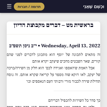
☰
וּכְשֵׁם שֶׁאֲנִי
תרומה / חברות
Skip
to
בראשית מט – דברים מקבוצת הדיון
content
Wednesday, April 13, 2022 • י״ב ניסן תשפ״ב
זה מתאים לתכונה של יוסף הוא מתכונן לדברים לפני שהם
קורים, שאר השבטים מחכים שיעקב יקרא אותם
אבל האמת ש׳האספו ואגידה לכם׳ הוא חלק מן השירה/ברכה
של יעקב, לאו דוקא שזה מספר על קריאה שקרא אותם. זה נוסח
תחילת שירה לכבוד מורי ורבותי העם הנאספים וכו׳
כך סדר כל השירות להכפיל דבריהם