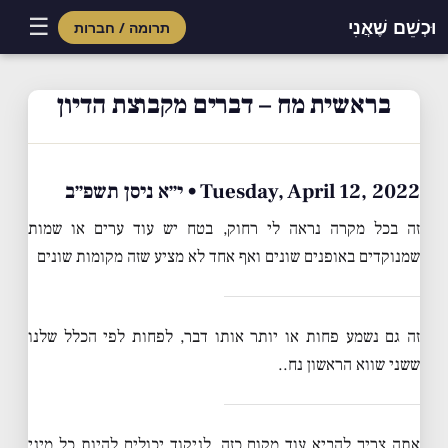
☰
וּכְשֵׁם שֶׁאֲנִי
תרומה / חברות
Skip
to
בראשית מח – דברים מקבוצת הדיון
content
Tuesday, April 12, 2022 • י״א ניסן תשפ״ב
זה בכל מקרה נראה לי רחוק, בטח יש עוד ערים או שמות
שמנוקדים באופנים שונים ואף אחד לא מציע שזה מקומות שונים
זה גם נשמע פחות או יותר אותו דבר, לפחות לפי הכלל שלנו
ששני שווא הראשון נח..
אתה צריך להביא עוד מקום כזה, לניקוד יכולים להיות כל מיני