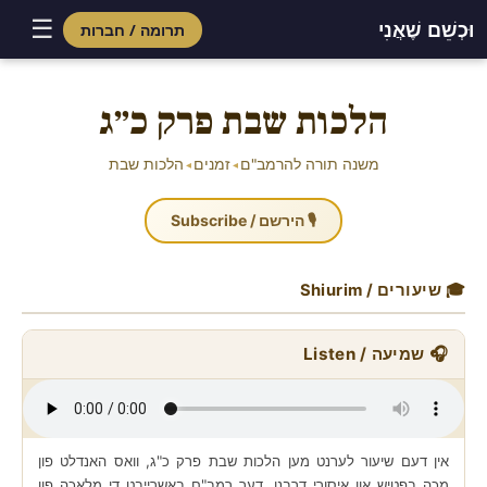
☰
וּכְשֵׁם שֶׁאֲנִי
תרומה / חברות
Skip
to
הלכות שבת פרק כ״ג
content
משנה תורה להרמב"ם
זמנים
הלכות שבת
◂
◂
🎙 הירשם / Subscribe
🎓 שיעורים / Shiurim
🎧 שמיעה / Listen
אין דעם שיעור לערנט מען הלכות שבת פרק כ"ג, וואס האנדלט פון
מכה בפטיש און איסורי דרבנן. דער רמב"ם באשרייבט די מלאכה פון