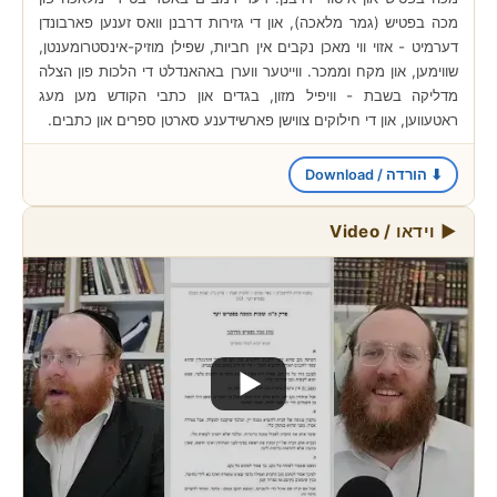
מכה בפטיש (גמר מלאכה), און די גזירות דרבנן וואס זענען פארבונדן
דערמיט - אזוי ווי מאכן נקבים אין חביות, שפילן מוזיק-אינסטרומענטן,
שווימען, און מקח וממכר. ווייטער ווערן באהאנדלט די הלכות פון הצלה
מדליקה בשבת - וויפיל מזון, בגדים און כתבי הקודש מען מעג
ראטעווען, און די חילוקים צווישן פארשידענע סארטן ספרים און כתבים.
⬇ הורדה / Download
▶ וידאו / Video