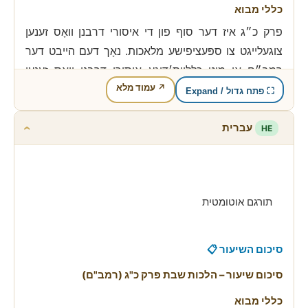
כללי מבוא
פרק כ״ג איז דער סוף פון די איסורי דרבנן וואָס זענען
צוגעלייגט צו ספּעציפישע מלאכות. נאָך דעם הייבט דער
רמב״ם אָן מיט כלליות׳דיגע איסורי דרבנן וואָס זענען
↗ עמוד מלא
נישט אָנגעטשעפּט אויף אַ ספּעציפישע מלאכה. דער
⛶ פתח גדול / Expand
פאָקוס פון דעם ערשטן טייל איז
מכה בפטיש
און די
עברית
דרבנן׳ס וואָס זענען צוגעלייגט דערצו.
HE
›
—
הלכה א – נקב העשוי להכניס ולהוציא (מכה בפטיש
דאורייתא)
תורגם אוטומטית
דער רמב״ם׳ס ווערטער:
העושה נקב… עשוי להכניס
ולהוציא, כגון לול של תרנגולים שעשוי להכניס אור
סיכום השיעור 📋
ולהוציא הבל – חייב משום מכה בפטיש.
סיכום שיעור – הלכות שבת פרק כ"ג (רמב"ם)
פשט:
ווער עס מאַכט אַ לאָך וואָס איז געמאַכט פאַר צוויי
כללי מבוא
פונקציעס – אַריינברענגען (למשל ליכט) און אַרויסנעמען