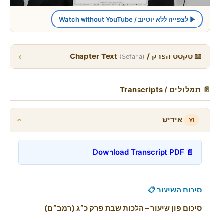
▶ לצפייה ללא יוטיוב / Watch without YouTube
›
📖 טקסט הפרק / Chapter Text
(Sefaria)
📄 תמלולים / Transcripts
אידיש
YI
›
📄 Download Transcript PDF
סיכום השיעור 📋
סיכום פון שיעור – הלכות שבת פרק כ״ג (רמב״ם)