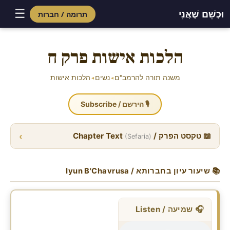
☰
וּכְשֵׁם שֶׁאֲנִי
תרומה / חברות
Skip
to
הלכות אישות פרק ח
content
משנה תורה להרמב"ם
נשים
הלכות אישות
◂
◂
🎙 הירשם / Subscribe
›
📖 טקסט הפרק / Chapter Text
(Sefaria)
📚 שיעור עיון בחברותא / Iyun B'Chavrusa
🎧 שמיעה / Listen