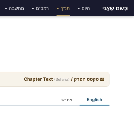
וּכְשֵׁם שֶׁאֲנִי
היום
תנ"ך
רמב"ם
מחשבה
📖 טקסט הפרק / Chapter Text
(Sefaria)
English
אידיש