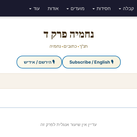
קבלה
חסידות
מועדים
אודות
עוד
נחמיה פרק ד
תנ"ך
כתובים
נחמיה
◂
◂
🎙 Subscribe / English
🎙 הירשם / אידיש
עדיין אין שיעור אנגלית לפרק זה