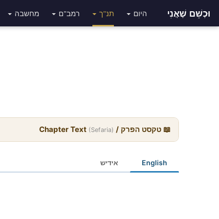
וּכְשֵׁם שֶׁאֲנִי
היום
תנ"ך
רמב"ם
מחשבה
📖 טקסט הפרק / Chapter Text
(Sefaria)
English
אידיש