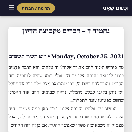
☰
וּכְשֵׁם שֶׁאֲנִי
תרומה / חברות
Skip
to
נחמיה ד – דברים מקבוצת הדיון
content
Monday, October 25, 2021 • י״ט חשון תשפ״ב
מה פירוש ואגיד להם את יד אלהי? יד אלהים הוא הרבה פעמים
כינוי לנבואה ‘היתה עלי יד ה׳. אולי רומז שהיה לנחמיה רוח
הקודש והגיד להם בשם ה׳. כפי שמתואר אצל מלך בבל שהתפלל
ואז ניתן בליבו לבקש מהמלך, נראה שבימים ההם עוד האמינו
שהשם כפשוטו עונה לתפלות..
המושג “יד אלהיו הטובה עליו” נזכר כאן כמה פעמים. היה
אפשר לפרש סתם שהצלחה נקרא כך שמייחס את זה לה׳, אבל
מפסוק זה משמע שזה משהו שאפשר להגיד. אם כן זה רוח הקודש