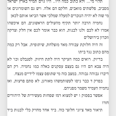
תלוי מי… ולא כתוב כמה היו.. היו גוים תמיד בארץ ישראל
מסביב, פלשתים מואבים, חלקם הם אלה. ויש גם השומרונים או
מי שזה לא יהיה הנזכרים למעלה שמלכי אשר הביאו אותם לכאן
נחמיה הרבה יותר תקיף מהעולים הראשונים, הם איכשהו
אמרו לא לכם ולנו לבנות, הוא כבר אומר לכם אין חלק וצדקה
וזכרון בירושלים
זה היה חלוקת עבודה מאד מוצלחת, שיתופית. אבל רק כמה
מהם כתוב נגד ביתו
בדיוק. רואים כמה העיקר היה לתת חיזוק. לסנבלט וכו׳ לא
היה צבא הם היו גם בעצם עסקנים כאלה כמו נחמיה. רק הם
דיברו גבוהה גבוהה. במצב כזה מי שתופס עצמו לידיים מנצח.
בפרק ד כבר ניסו לעשותמשהו מאורגן, לא סתם פרעות, ואז
נחמיה העמיד משמר מפניהם.
אפשר בפסוק ו יש למצוא רמז שפחות מעשירית של היהודים
חזרו
תיאור מאד ציוני חלוצי כזה. ביד אחד מחזיק כלי לבנות ביד