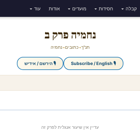
קבלה
חסידות
מועדים
אודות
עוד
נחמיה פרק ב
תנ"ך
כתובים
נחמיה
◂
◂
🎙 Subscribe / English
🎙 הירשם / אידיש
עדיין אין שיעור אנגלית לפרק זה