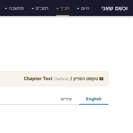
וּכְשֵׁם שֶׁאֲנִי
היום
תנ"ך
רמב"ם
מחשבה
📖 טקסט הפרק / Chapter Text
(Sefaria)
English
אידיש