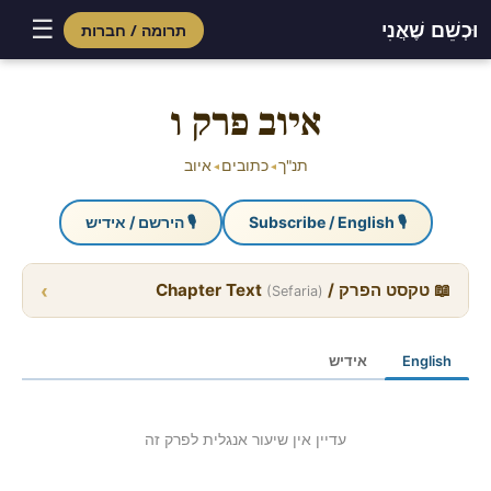
☰
וּכְשֵׁם שֶׁאֲנִי
תרומה / חברות
Skip
to
איוב פרק ו
content
תנ"ך
כתובים
איוב
◂
◂
🎙 Subscribe / English
🎙 הירשם / אידיש
›
📖 טקסט הפרק / Chapter Text
(Sefaria)
English
אידיש
עדיין אין שיעור אנגלית לפרק זה