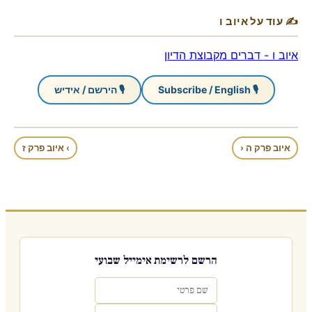
✍ עוד על איוב ו
איוב ו - דברים מקבוצת הדיון
🎙 Subscribe / English
🎙 הירשם / אידיש
איוב פרק ה ‹
› איוב פרק ז
הרשם לרשימת אימייל שבועי