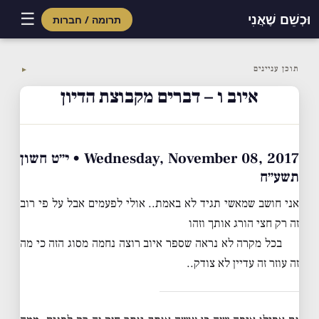
☰
וּכְשֵׁם שֶׁאֲנִי
תרומה / חברות
Skip
to
תוכן עניינים
▼
content
איוב ו – דברים מקבוצת הדיון
Wednesday, November 08, 2017 • י״ט חשון
תשע״ח
אני חושב שמאשי תגיד לא באמת.. אולי לפעמים אבל על פי רוב
זה רק חצי הורג אותך וזהו
בכל מקרה לא נראה שספר איוב רוצה נחמה מסוג הזה כי מה
זה עוזר זה עדיין לא צודק..