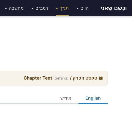
וּכְשֵׁם שֶׁאֲנִי
היום
תנ"ך
רמב"ם
מחשבה
📖 טקסט הפרק / Chapter Text
(Sefaria)
English
אידיש