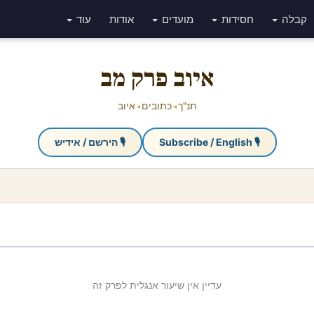
קבלה
חסידות
מועדים
אודות
עוד
איוב פרק מב
תנ"ך
כתובים
איוב
◂
◂
🎙 Subscribe / English
🎙 הירשם / אידיש
עדיין אין שיעור אנגלית לפרק זה