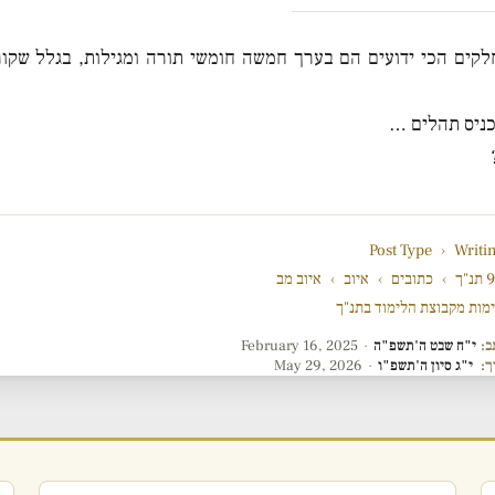
קים הכי ידועים הם בערך חמשה חומשי תורה ומגילות, בגלל שקור
כניס תהלים …
Post Type
›
Writi
"ך
›
כתובים
›
איוב
›
איוב מב
מות מקבוצת הלימוד בתנ"ך
ב:
י"ח שבט ה'תשפ"ה
·
February 16, 2025
ך:
י"ג סיון ה'תשפ"ו
·
May 29, 2026