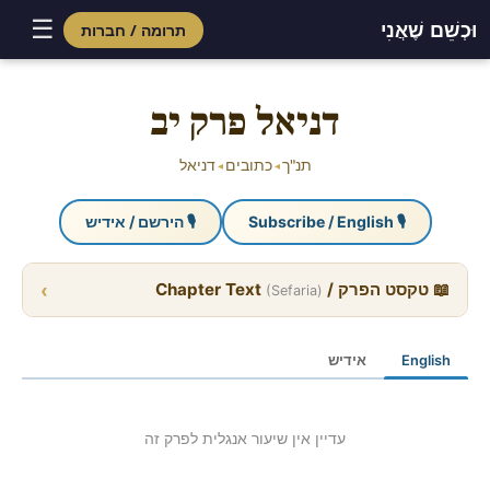
☰
וּכְשֵׁם שֶׁאֲנִי
תרומה / חברות
Skip
to
דניאל פרק יב
content
תנ"ך
כתובים
דניאל
◂
◂
🎙 Subscribe / English
🎙 הירשם / אידיש
›
📖 טקסט הפרק / Chapter Text
(Sefaria)
English
אידיש
עדיין אין שיעור אנגלית לפרק זה