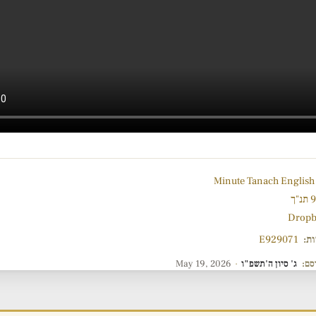
"ך
Dropb
ות:
E929071
סם:
ג' סיון ה'תשפ"ו
·
May 19, 2026