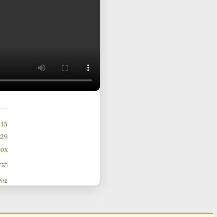
15 Minute Tanach English
929 תנ
ox
תגי
פור