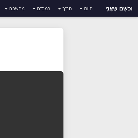
וּכְשֵׁם שֶׁאֲנִי
היום
תנ"ך
רמב"ם
מחשבה