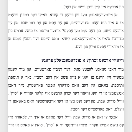
פון ארבעט איז קיין וויסן נישט אין דעם].
אן אינטערעסאנטע וועג פון פרעגן די קשיא. כאילו דער רמב״ן פרעגט
אז א איד רוט יעצט אינדערהיים, און ער עסט און ער רוט שבת און ער
ארבעט נישט, פון דעם זעט מען עפעס? איינער ווייסט אז מ׳איז ארויס פון
מצרים? ס׳איז אן אינטערעסאנטע קשיא, וואס הייסט דער רמב״ן נעמט אן
אז מ׳דארף עפעס ווייזן פון דעם.
וויאזוי ארבעט זכרון? א פונדאמענטאלע פראגע
מיר האבן געזאגט לעצטע מאל, דער רמב״ן פארשטייט, און מיר קענען
ממשיך זיין היינט צו זאגן א נייע פשט אין דעם רמב״ן, נאך א תוספת
[תוספת: צוגאב] אין דעם וואס מ׳דארף אפשר פארשטיין. מיר האבן
אנגענומען אז די וועג וויאזוי דער זכרון ארבעט איז קלאר אזויווי א “סיין”.
ווייל מ׳רוט שבת, פון דעם זעט מען אז דער אייבערשטער האט באשאפן די
וועלט. דאס פארשטייט דער רמב״ן.
אבער צו זאגן אז מ׳רוט שבת ווייל דער פאקט אז איך רו, לכאורה איז
עס נישט אפילו ווערד, ס׳איז ווייניגער ווי א “סיין”. ס׳איז א פאקט אז איך