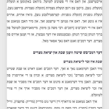
אייבערשטן, און דאס איז די פשוט׳ע לעוועל. מ׳האט באקומען א תועלת
[תועלת: נוצן], מ׳קען עס רופן תועלת גשמיות [תועלת גשמיות: פיזישע נוצן],
תועלת גופניות [תועלת גופניות: קערפערלעכע נוצן], מ׳איז ארויס, ארויס
איז א גוטע זאך. דאס איז געווען די ערשטע זאך, און מיר האבן געזאגט אז
דאס איז די רמב״ם׳ס [רמב״ם: רבי משה בן מימון, מיימאנידעס] לעוועל פון
ברוך הנותן [ברוך הנותן: געבענטשט איז דער געבער], אז זיי זענען ארויס פון
מצרים. דער רמב״ם זאגט דאס נאך אפאר מאל.
דער רמב״ם׳ס שיטה וועגן שבת און יציאת מצרים
שבת איז זכר ליציאת מצרים
מיר האבן דערמאנט נאך א זאך, דער רמב״ם זאגט דארט אז שבת שטייט
“זכר ליציאת מצרים” [זכר ליציאת מצרים: א זכרון צו די ארויסגיין פון
מצרים]. האבן מיר דערמאנט א מינוט אז דער רמב״ם איז מסביר אז שבת
איז זכר ליציאת מצרים, און דער רמב״ם איז מסביר אויך אין די צוויי
לעוועלס.
איך האב געזאגט אז מ׳דארף זיין זייער גוט מדייק [מדייק: פרעציז], ווייל
דער רמב״ן [רמב״ן: רבי משה בן נחמן, נחמנידעס] דינגט זיך זייער שטארק