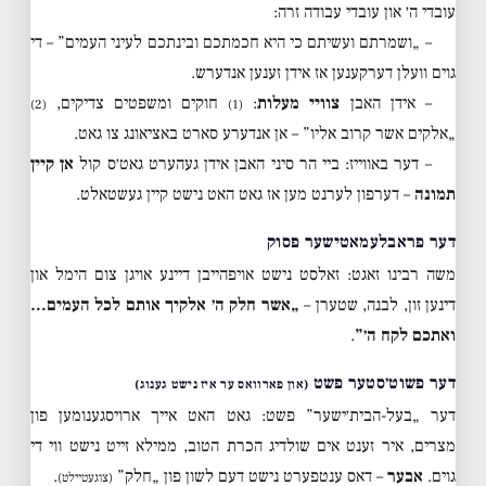
עובדי ה׳ און עובדי עבודה זרה:
– „ושמרתם ועשיתם כי היא חכמתכם ובינתכם לעיני העמים” – די
גוים וועלן דערקענען אז אידן זענען אנדערש.
– אידן האבן
צוויי מעלות
:
חוקים ומשפטים צדיקים,
(2)
(1)
„אלקים אשר קרוב אליו” – אן אנדערע סארט באציאונג צו גאט.
– דער באווייז: ביי הר סיני האבן אידן געהערט גאט׳ס קול
אן קיין
תמונה
– דערפון לערנט מען אז גאט האט נישט קיין געשטאלט.
דער פראבלעמאטישער פסוק
משה רבינו זאגט: זאלסט נישט אויפהייבן דיינע אויגן צום הימל און
דינען זון, לבנה, שטערן –
„אשר חלק ה׳ אלקיך אותם לכל העמים…
ואתכם לקח ה׳”
.
דער פשוט׳סטער פשט
(און פארוואס ער איז נישט גענוג)
דער „בעל-הבית׳ישער” פשט: גאט האט אייך ארויסגענומען פון
מצרים, איר זענט אים שולדיג הכרת הטוב, ממילא זייט נישט ווי די
גוים.
אבער
– דאס ענטפערט נישט דעם לשון פון „חלק”
.
(צוגעטיילט)