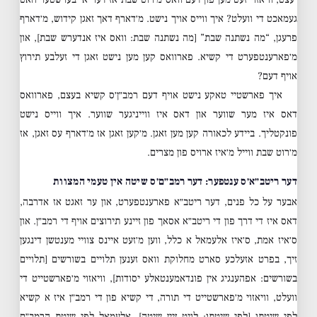
געמאכט די וועלט? איך ווייס אויך נישט. מ׳דארף דאך זאגן קידוש, מ׳דארף
פרעגן, “מה נשתנה שבת” [מה נשתנה שבת: וואס איז אנדערש שבת], און
מ׳פארענטפערט די קשיא. פארוואס קען מען נישט זאגן די זעלבע תירוץ
אויף דעם?
איך פארשטיי טאקע נישט אויף דעם רמב״ן׳ס קשיא בעצם, פארוואס
דאס איז מער שווער און דאס איז ווייניגער שווער. איך ווייס נישט
פונקטליך. ביידע לכאורה קען מען זאגן. מ׳קען זאגן אז מ׳דארף עס זאגן, אז
מ׳רוט שבת ווייל מ׳איז ארויס פון מצרים.
דער ריטב״א׳ס ענטפער: דער רמב״ם׳ס שיטה אין טעמי המצוות
אבער על כל פנים, דער ריטב״א פארענטפערט, און ער זאגט אז אדרבה,
דאס איז די דרך פון די ריטב״א אסאך פון זיינע תירוצים אויף די רמב״ן. און
ס׳איז אמת, ס׳איז אלעמאל א כלל, ווען מ׳זעט איינס צוויי מענטשן דינגען
זיך, בפרט אזעלכע סארט מחלוקת וואס זענען תלויים בשורשים [תלויים
בשורשים: אפהענגיג אין פונדאמענטאלע יסודות], וויאזוי מ׳פארשטייט די
וועלט, וויאזוי מ׳פארשטייט די תורה, די קשיא פון די רמב״ן איז א קשיא
לפי שיטתו [לפי שיטתו: לויט זיין שיטה]. אלעמאל לפי שיטת הרמב״ם