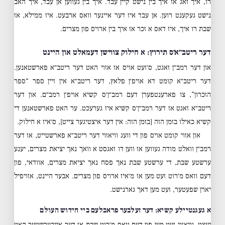
רו, איך זאג אז איך בין נישט קיין עבד. איך בין געווען אן עבד, איך האב
נישט געקענט רוען. אן עבד איז דער איינער וואס ארבעט. איז ממילא, אז
שבת רו איך, איז דאס א זכר אז איך בין ארויס פון מצרים.
דער ריטב״א׳ס תירוץ: א חילוק צווישן דעמאלט און היינט
און דער רמב״ן זאגט, ס׳זעט אויס אז אזוי האט דער ריטב״א פארשטאנען.
דער ריטב״א קומט דא אויפ׳ן פלאץ, דער ריטב״א אין זיין ספר “ספר
הזכרון”, צו פארענטפערן דעם רמב״ן׳ס קשיא אויפ׳ן רמב״ם. און דער
ריטב״א זאגט אז דער רמב״ן׳ס קשיא איז גערעכט. ער האט פארשטאנען די
קשיא כאילו בזמן הזה [בזמן הזה: אין דער איצטיגער צייט], ס׳איז א חילוק.
און אזוי קומט אויס פון די וועג וויאזוי דער ריטב״א פארשטייט, אז דער
רמב״ן וואלט מודה געווען אז ווען דו זאגסט א וואך נאך יציאת מצרים, יענע
ערשטע שבת, די ערשטע שבת נאך פסח נאך יציאת מצרים, אוודאי, פון
דעם וואס מ׳רוט זעט מען אז מ׳איז ארויס פון מצרים. אבער היינט, אזויפיל
יארן שפעטער, זעט מען דאך גארנישט.
א געגנטיילע קשיא: דער זעלבער פראבלעם ביי חידוש העולם
יעצט, וויאזוי זעט מען פון דעם וואס מ׳רוט שבת אז דער אייבערשטער האט