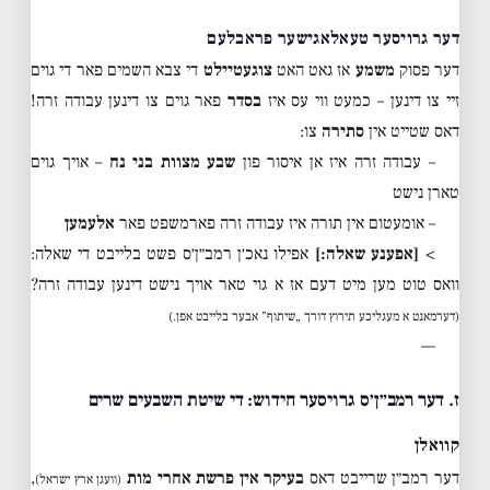
דער גרויסער טעאלאגישער פראבלעם
דער פסוק
משמע
אז גאט האט
צוגעטיילט
די צבא השמים פאר די גוים
זיי צו דינען – כמעט ווי עס איז
בסדר
פאר גוים צו דינען עבודה זרה!
דאס שטייט אין
סתירה
צו:
– עבודה זרה איז אן איסור פון
שבע מצוות בני נח
– אויך גוים
טארן נישט
– אומעטום אין תורה איז עבודה זרה פארמשפט פאר
אלעמען
>
[אפענע שאלה:]
אפילו נאכ׳ן רמב״ן׳ס פשט בלייבט די שאלה:
וואס טוט מען מיט דעם אז א גוי טאר אויך נישט דינען עבודה זרה?
(דערמאנט א מעגליכע תירוץ דורך „שיתוף” אבער בלייבט אפן.)
—
ז. דער רמב״ן׳ס גרויסער חידוש: די שיטת השבעים שרים
קוואלן
דער רמב״ן שרייבט דאס
בעיקר אין פרשת אחרי מות
,
(וועגן ארץ ישראל)