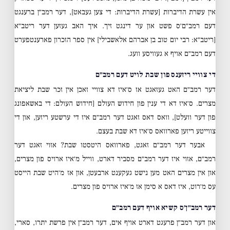
אין עשרת הדיברות [עשרת הדיברות: די צען געבאט], דער רמב״ן ברענגט
דעם רמב״ם׳ס פשט און ער דינגט זיך. איך האב געזען דער ריטב״א
[ריטב״א: רבי יום טוב בן אברהם אלאשבילי] אין ספר הזכרון פארענטפערט
דעם רמב״ם אויף א געוויסע וועג.
די צוויי ריזענס פון שבת לויט דעם רמב״ם
דער רמב״ם האט געזאגט אז ס׳איז דא צוויי זאכן אין זכר שבת ליציאת
מצרים. ס׳איז דא די ענין פון חידוש העולם [חידוש העולם: די באשאפונג
פון דער וועלט], וואס דאס זאגט דער רמב״ם איז די ערשטע ריזען, און די
צווייטע ריזען פארוואס ס׳איז דא שבת בעצם.
אבער דער רמב״ם זאגט, פארוואס היטסטו שבת? אזוי זאגט דער
רמב״ם, אזוי איז דער רמב״ם מסביר דארט, ווייל מ׳איז ארויס פון מצרים,
און אין מצרים האט מען נישט געקענט ארבעטן, און אז מ׳היט שבת הייסט
עס מ׳רוט, איז דאס א סימן אז מ׳איז ארויס פון מצרים.
דער רמב״ן׳ס קשיא אויף דעם רמב״ם
און דער רמב״ן פרעגט דארט אויף אים, דער רמב״ן אין פרשת יתרו, סארי,