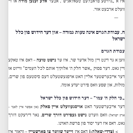
איז א „גרויסע פראבלעם טעאלאגיש”, אבער
אלע זענען מודה
אז די
וועלט ארבעט אזוי.
—
ח. עבודת הגוים אינה טעות גמורה – און דער חידוש פון כלל
ישראל
עבודת הגוים
ווען א גוי דינט זיין מזל אדער שר, איז ער
נישט טועה
– דאס איז טאקע
זיין גאט. דער פסוק „אשר חלק ה׳ אלוקיך אותם לכל העמים” ווייזט אז
דער אייבערשטער אליין האט אויפגעשטעלט דעם סיסטעם פון שרים,
מזלות, און שפע וואס פירט יעדע אומה.
„כי חלק ה׳ עמו” – דער חידוש פון כלל ישראל
דער אייבערשטער האט
אויסגעוועלט איין פאלק
(און אפשר איין לאנד –
וואס ווערט
נישט געפירט דורך שרים
, נאר דירעקט דורך
ארץ ישראל)
גאט. דאס איז דער יסוד פון פרשת האזינו.
>
[צדדי-שאלה:]
דאס איז
זייער שווער צו פארשטיין
– וויאזוי איז