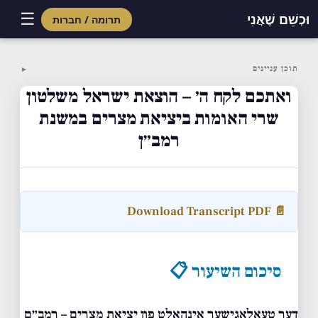
☰
וּכְשֵׁם שֶׁאֲנִי
תרומה / חברות
Skip
to
תוכן עניינים
▼
content
ואתכם לקח ה׳ – הוצאת ישראל משלטון
שרי האומות ביציאת מצרים במשנת
רמב״ן
📄 Download Transcript PDF
סיכום השיעור 📋
דער טעאלאגישער אינהאלט פון יציאת מצרים – רמב״ם