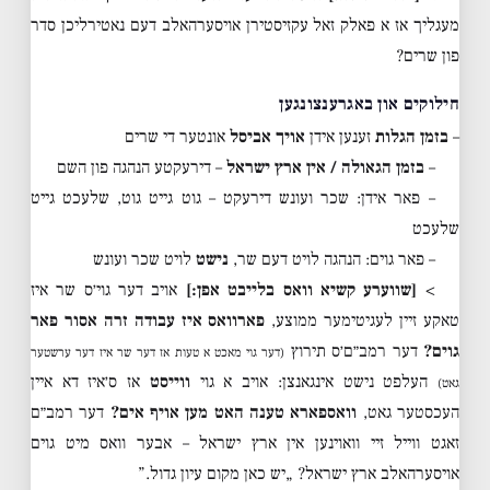
מעגליך אז א פאלק זאל עקזיסטירן אויסערהאלב דעם נאטירליכן סדר
פון שרים?
חילוקים און באגרענצונגען
–
בזמן הגלות
זענען אידן
אויך אביסל
אונטער די שרים
–
בזמן הגאולה / אין ארץ ישראל
– דירעקטע הנהגה פון השם
– פאר אידן: שכר ועונש דירעקט – גוט גייט גוט, שלעכט גייט
שלעכט
– פאר גוים: הנהגה לויט דעם שר,
נישט
לויט שכר ועונש
>
[שווערע קשיא וואס בלייבט אפן:]
אויב דער גוי׳ס שר איז
טאקע זיין לעגיטימער ממוצע,
פארוואס איז עבודה זרה אסור פאר
גוים?
דער רמב״ם׳ס תירוץ
(דער גוי מאכט א טעות אז דער שר איז דער ערשטער
העלפט נישט אינגאנצן: אויב א גוי
ווייסט
אז ס׳איז דא איין
גאט)
העכסטער גאט,
וואספארא טענה האט מען אויף אים?
דער רמב״ם
זאגט ווייל זיי וואוינען אין ארץ ישראל – אבער וואס מיט גוים
אויסערהאלב ארץ ישראל? „יש כאן מקום עיון גדול.”