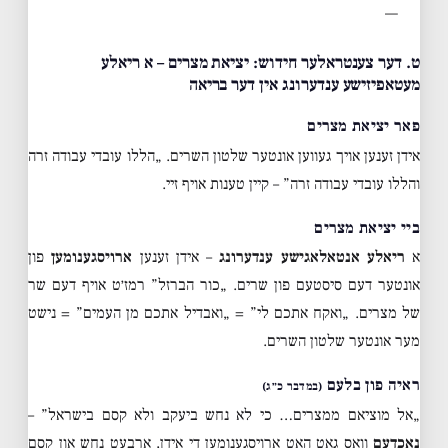
—
ט. דער צענטראלער חידוש: יציאת מצרים – א ריאלע
מעטאפיזישע ענדערונג אין דער בריאה
פאר יציאת מצרים
אידן זענען אויך געווען אונטער שלטון השרים. „הללו עובדי עבודה זרה
והללו עובדי עבודה זרה” – קיין טענות אויף זיי.
ביי יציאת מצרים
א
ריאלע אנטאלאגישע ענדערונג
– אידן זענען
ארויסגענומען
פון
אונטער דעם סיסטעם פון שרים. „כור הברזל” רמז׳ט אויף דעם שר
של מצרים. „ואקח אתכם לי” = „ואבדיל אתכם מן העמים” = נישט
מער אונטער שלטון השרים.
ראיה פון בלעם
(במדבר כ״ג)
„אל מוציאם ממצרים… כי לא נחש ביעקב ולא קסם בישראל” –
נאכדעם
וואס גאט האט ארויסגענומען די אידן, ארבעט נחש און קסם