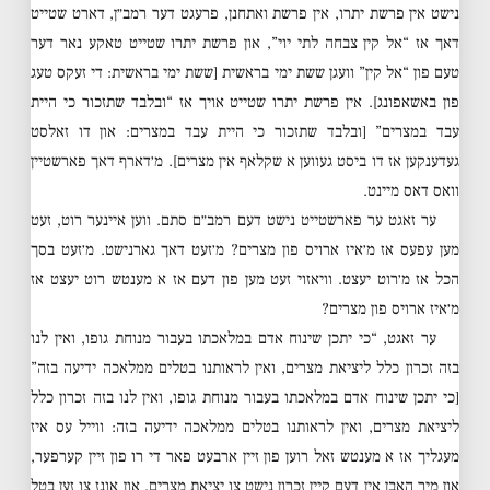
נישט אין פרשת יתרו, אין פרשת ואתחנן, פרעגט דער רמב״ן, דארט שטייט
דאך אז “אל קין צבחה לתי יוי”, און פרשת יתרו שטייט טאקע נאר דער
טעם פון “אל קין” וועגן ששת ימי בראשית [ששת ימי בראשית: די זעקס טעג
פון באשאפונג]. אין פרשת יתרו שטייט אויך אז “ובלבד שתזכור כי היית
עבד במצרים” [ובלבד שתזכור כי היית עבד במצרים: און דו זאלסט
געדענקען אז דו ביסט געווען א שקלאף אין מצרים]. מ׳דארף דאך פארשטיין
וואס דאס מיינט.
ער זאגט ער פארשטייט נישט דעם רמב״ם סתם. ווען איינער רוט, זעט
מען עפעס אז מ׳איז ארויס פון מצרים? מ׳זעט דאך גארנישט. מ׳זעט בסך
הכל אז מ׳רוט יעצט. וויאזוי זעט מען פון דעם אז א מענטש רוט יעצט אז
מ׳איז ארויס פון מצרים?
ער זאגט, “כי יתכן שינוח אדם במלאכתו בעבור מנוחת גופו, ואין לנו
בזה זכרון כלל ליציאת מצרים, ואין לראותנו בטלים ממלאכה ידיעה בזה”
[כי יתכן שינוח אדם במלאכתו בעבור מנוחת גופו, ואין לנו בזה זכרון כלל
ליציאת מצרים, ואין לראותנו בטלים ממלאכה ידיעה בזה: ווייל עס איז
מעגליך אז א מענטש זאל רוען פון זיין ארבעט פאר די רו פון זיין קערפער,
און מיר האבן אין דעם קיין זכרון נישט צו יציאת מצרים, און אונז צו זען בטל