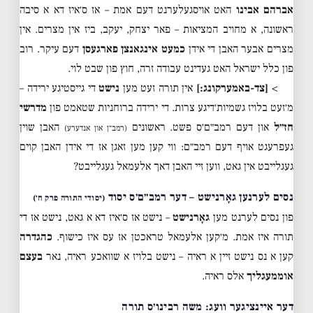
אברהם אבינו
האט אויסגעלערנט דעם אמת – אז ס׳איז דא א סיבה
ראשונה, א מחויב המציאות – פאר יצחק, יעקב, ביז אין מצרים. אין
מצרים אבער האבן די אידן
כמעט אינגאנצן פארגעסן
דעם עיקר. רוב
פון כלל ישראל האט געדינט עבודה זרה, חוץ פון שבט לוי.
>
[צד-באמערקונג:]
אין תורה זעט מען
נישט
די גייסטיגע ירידה –
מ׳זעט בלויז גשמיות׳דיגע צרות. די ירידה ברוחניות שטאמט פון
מדרשי
חז״ל
און דעם רמב״ם׳ס פשט. ראשונים
האבן שוין
(רמב״ן און אנדערע)
געפרעגט אויף דעם רמב״ם: ווי קען מען זאגן אז די אידן האבן קוים
געגלייבט אין גאט, ווען זיי האבן דאך אלעמאל געגלייבט?
נסים לערנען גאָרנישט – דער רמב״ם׳ס יסוד
(יסודי התורה פרק ח׳)
פון נסים לערנט מען
גאָרנישט
– נישט אז ס׳איז דא א גאט, נישט אז די
תורה איז אמת. מ׳קען אלעמאל טראכטן אז עס איז כישוף.
כהגדרה
קען א נס נישט זיין א ראיה – נישט בלויז א שוואכע ראיה, נאר
בעצם
אוממעגליך
אלס ראיה.
דער איינציגער וועג: משה רבינו׳ס תורה