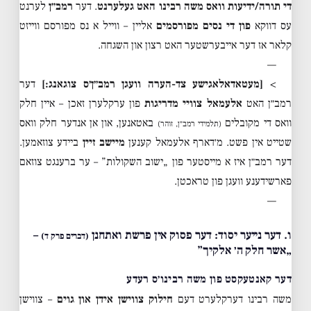
די תורה/ידיעות וואס משה רבינו האט געלערנט
. דער
רמב״ן
לערנט
עס דווקא
פון די נסים מפורסמים
אליין – ווייל א נס מפורסם ווייזט
קלאר אז דער אייבערשטער האט רצון און השגחה.
—
>
[מעטאדאלאגישע צד-הערה וועגן רמב״ן׳ס צוגאנג:]
דער
רמב״ן האט
אלעמאל צוויי מדריגות
פון ערקלערן זאכן – איין חלק
וואס די מקובלים
באטאנען, און אן אנדער חלק וואס
(תלמידי רמב״ן, זוהר)
שטייט אין פשט. מ׳דארף אלעמאל קענען
מיישב זיין
ביידע צוזאמען.
דער רמב״ן איז א מייסטער פון „ישוב השקולות” – ער ברענגט צוזאם
פארשידענע וועגן פון טראכטן.
—
ו. דער נייער יסוד: דער פסוק אין פרשת ואתחנן
–
(דברים פרק ד)
„אשר חלק ה׳ אלקיך”
דער קאנטעקסט פון משה רבינו׳ס רעדע
משה רבינו דערקלערט דעם
חילוק צווישן אידן און גוים
– צווישן