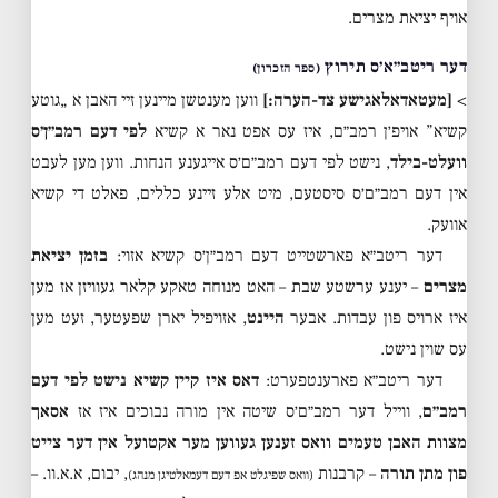
אויף יציאת מצרים.
דער ריטב״א׳ס תירוץ
(ספר הזכרון)
>
[מעטאדאלאגישע צד-הערה:]
ווען מענטשן מיינען זיי האבן א „גוטע
קשיא” אויפ׳ן רמב״ם, איז עס אפט נאר א קשיא
לפי דעם רמב״ן׳ס
וועלט-בילד
, נישט לפי דעם רמב״ם׳ס אייגענע הנחות. ווען מען לעבט
אין דעם רמב״ם׳ס סיסטעם, מיט אלע זיינע כללים, פאלט די קשיא
אוועק.
דער ריטב״א פארשטייט דעם רמב״ן׳ס קשיא אזוי:
בזמן יציאת
מצרים
– יענע ערשטע שבת – האט מנוחה טאקע קלאר געוויזן אז מען
איז ארויס פון עבדות. אבער
היינט
, אזויפיל יארן שפעטער, זעט מען
עס שוין נישט.
דער ריטב״א פארענטפערט:
דאס איז קיין קשיא נישט לפי דעם
רמב״ם
, ווייל דער רמב״ם׳ס שיטה אין מורה נבוכים איז אז
אסאך
מצוות האבן טעמים וואס זענען געווען מער אקטועל אין דער צייט
פון מתן תורה
– קרבנות
, יבום, א.א.וו. –
(וואס שפיגלט אפ דעם דעמאלטיגן מנהג)