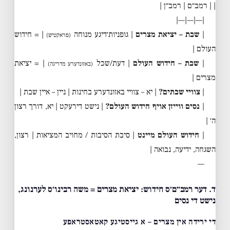
| | רמב״ם | רמב״ן |
|—|—|—|
|
שבת – יציאת מצרים
| גופניות׳דיגע מנוחה
| = חידוש
(פראקטיש)
העולם |
|
שבת – חידוש העולם
| דעת/שכל
| = יציאת
(באזונדערע מדריגה)
מצרים |
|
צוויי שבתים?
| יא – צוויי באזונדערע בחינות | ניין – איין שבת |
|
נסים ווייזן אויף חידוש העולם?
| נישט דירעקט | יא, דורך רצון
ה׳ |
|
חידוש העולם מיינט
| סיבת הסיבות / מחויב המציאות | רצון,
השגחה, ידיעה, נבואה |
—
ד. דער רמב״ם׳ס חידוש: יציאת מצרים = משה רבינו׳ס לערנונג,
נישט די נסים
די ירידה אין מצרים – א גייסטיגע קאטאסטראפע