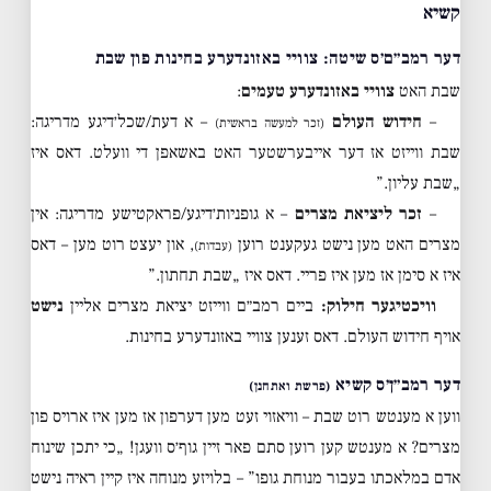
קשיא
דער רמב״ם׳ס שיטה: צוויי באזונדערע בחינות פון שבת
שבת האט
צוויי באזונדערע טעמים
:
–
חידוש העולם
– א דעת/שכל׳דיגע מדריגה:
(זכר למעשה בראשית)
שבת ווייזט אז דער אייבערשטער האט באשאפן די וועלט. דאס איז
„שבת עליון.”
–
זכר ליציאת מצרים
– א גופניות׳דיגע/פראקטישע מדריגה: אין
מצרים האט מען נישט געקענט רוען
, און יעצט רוט מען – דאס
(עבדות)
איז א סימן אז מען איז פריי. דאס איז „שבת תחתון.”
וויכטיגער חילוק:
ביים רמב״ם ווייזט יציאת מצרים אליין
נישט
אויף חידוש העולם. דאס זענען צוויי באזונדערע בחינות.
דער רמב״ן׳ס קשיא
(פרשת ואתחנן)
ווען א מענטש רוט שבת – וויאזוי זעט מען דערפון אז מען איז ארויס פון
מצרים? א מענטש קען רוען סתם פאר זיין גוף׳ס וועגן! „כי יתכן שינוח
אדם במלאכתו בעבור מנוחת גופו” – בלויזע מנוחה איז קיין ראיה נישט