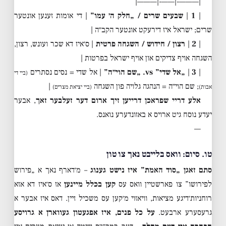
|———-|——-|———|
|
1
|
שבעים שרים / „חלק ה׳ עמו”
| די אומות זענען אונטער
שרים; ישראל איז דירעקט אונטער הקב״ה |
|
2
|
רצון / חידוש / השגחה פרטית
| ס׳איז דא שכר ועונש, רצון,
השגחה אויף צדיקים און אויף ישראל בפרטות |
|
3
|
„אל שדי” vs. „שם הוי״ה”
| אל שדי = נסים נסתרים
(ביי די
; שם הוי״ה = הנהגה גלויה פון השגחה
|
אבות)
(ביי יציאת מצרים)
אלע דריי שפראכן דרייען זיך ארום דער זעלבער זאך
, אבער
יעדע נוסח גיט ארויס א באזונדערע נואנס.
—
טו. סיום: וואס בלייבט נאך צו טון
סתם זאגן „סוד האמת” איז נישט גענוג
– מ׳דארף נאך א „פירוש
לפירושו” צו פארשטיין וואס עס
קען בכלל מיינען
אז ס׳איז דא אזא
רוחניות׳דיגע מציאות, וויאזוי מ׳קען עס משכיל זיין. דאס איז אבער א
גרעסערע ארבעט.
על כל פנים, איז אפגעטון געווארן א גרויסע