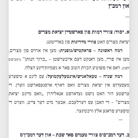
און רמב״ן
—
א. יסוד: צוויי רמות פון פארשטיין יציאת מצרים
יציאת מצרים האט
צוויי מדריגות
פון באדייטונג:
רמה ראשונה – פראקטיש/גופנית:
מען איז ארויס פון מצרים,
מען איז פריי, מען דאנקט דעם אייבערשטן – „ברוך הנותן”
(רמב״ם׳ס
. דאס איז פשוט׳ע הכרת הטוב פאר א גשמיות׳דיגע הצלה.
לשון)
רמה שניה – טעאלאגיש/אינטעלעקטועל:
עס ליגט א טיפערע
מעסעדזש אין יציאת מצרים וואס דארף אויסגעפארשט ווערן. די
ערשטע דור האט נישט געדארפט אנאליזירן „וואס מיינט יציאת
מצרים” – זיי האבן עס דערלעבט. אבער מיט דער צייט, ווערט די
טיפערע פראגע אלץ וויכטיגער.
—
ב. דער רמב״ם׳ס צוויי טעמים פאר שבת – און דער רמב״ן׳ס