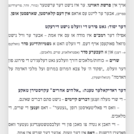
אויך אין
פרשת האזינו
. ער איז נישט דער ערשטער
(כוזרי, זוהר, פריערדיגע
, אבער ער לייגט עס אראפ
אין דעם קלארסטן, שארפסטן אופן
.
ספרים)
דער יסוד: גאט פירט די וועלט נישט דירעקט
אפילו דער
רמב״ם
איז מודה אז עס איז אמת – אבער ער וויל נישט
מ׳זאל פאוקעסן אויף דעם. די וועלט האט א
גשמיות׳דיגע סדר
(וואלקנס
און א
העכערע סדר
.
→ רעגן)
(אסטראלאגיע, שרים, מלאכים)
שרים
= כוחות/מלאכים דורך וועלכע גאט דעלעגירט די פירונג פון
דער וועלט. „יפקוד ה׳ על צבא המרום במרום ועל מלכי האדמה על
האדמה”
.
(דניאל/ישעיה)
דער ראדיקאלער טענה: „אלהים אחרים” עקזיסטירן טאקע
– די שרי מעלה זענען
דברים קיימים
– נישט סתם דברים שאינם.
– וואס די פאליטעאיסטן רופן „געטער” – דאס
זענען
די שרים, די
מלאכים.
– זיי האבן א נטיה צו מאכן פון זיי זעלבסטשטענדיגע געטער וואס
פאדערן דרשנות –
דאס
איז דער טעות, אבער דער שורש איז אמת.