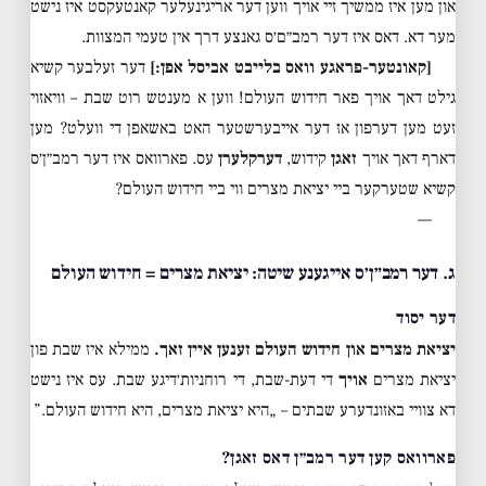
און מען איז ממשיך זיי אויך ווען דער אריגינעלער קאנטעקסט איז נישט
מער דא. דאס איז דער רמב״ם׳ס גאנצע דרך אין טעמי המצוות.
[קאונטער-פראגע וואס בלייבט אביסל אפן:]
דער זעלבער קשיא
גילט דאך אויך פאר חידוש העולם! ווען א מענטש רוט שבת – וויאזוי
זעט מען דערפון אז דער אייבערשטער האט באשאפן די וועלט? מען
דארף דאך אויך
זאגן
קידוש,
דערקלערן
עס. פארוואס איז דער רמב״ן׳ס
קשיא שטערקער ביי יציאת מצרים ווי ביי חידוש העולם?
—
ג. דער רמב״ן׳ס אייגענע שיטה: יציאת מצרים = חידוש העולם
דער יסוד
יציאת מצרים און חידוש העולם זענען איין זאך.
ממילא איז שבת פון
יציאת מצרים
אויך
די דעת-שבת, די רוחניות׳דיגע שבת. עס איז נישט
דא צוויי באזונדערע שבתים – „היא יציאת מצרים, היא חידוש העולם.”
פארוואס קען דער רמב״ן דאס זאגן?