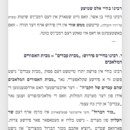
רבינו בחיי אלס שטיצע
רבינו בחיי בן אשר, וואס גייט שטארק אין דעם רמב״ן׳ס שיטות
(בפרט
, טייטשט
ממש אזוי
אין זיין פירוש אויף דער תורה – וואס
על דרך הקבלה)
באשטעטיגט אז דאס איז טאקע דעם רמב״ן׳ס כוונה.
—
י. רבינו בחיי׳ס פירוש: „מבית עבדים” = מבית האסורים
המלאכים
רבינו בחיי אין פרשת יתרו טייטשט דעם פסוק „מבית עבדים” נישט
פשוט ווי א פיזישע שקלאפעריי, נאר
„מבית האסורים המלאכים
שהם עבדים של הקב״ה”
– דער אויבערשטער האט ארויסגענומען די
אידן פון דער מערכת המזלות, וואס די מלאכים/שרים זענען נאר
„עבדים” אן קיין כח עצמי.
„כור הברזל”
איז מרמז אויף דעם
שר
(דער אייזערנער שמעלצאויוון)
העליון
פון מצרים – נישט בלויז א מעטאפאר פאר פיזישע צרות.
פארוואס שטייט „ויוציא אתכם מכור הברזל ממצרים” און נישט