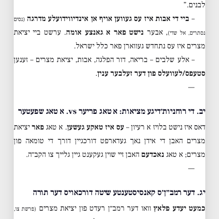
לבנים.”
–
ביי די אבות איז עס געווען אויף אן אינדיווידועלע מדרגה
(נסים
, אבער
נישט פאר א גאנצע אומה
. ערשט ביי יציאת
נסתרים, אל שדי)
מצרים איז עס נתחדש געווארן פאר כלל ישראל.
– אלע שלבים – בריאה, דור הפלגה, אבות, יציאת מצרים – זענען
סטעפס/לעוועלס פון דער זעלבער ענין
.
—
יב. די רוחניות׳דיגע מציאות: א טאג פריער vs. א טאג שפעטער
דאס איז נישט בלויז א רעיון –
עס איז טאקע געשען
. א טאג
פאר
יציאת
מצרים האבן די אידן נאך געדארפט דורכגיין דורך די טומאה פון
מצרים; א טאג
נאכדעם
האבן זיי שוין געקענט גיין גלייך צו הקב״ה.
—
יג. דער רמב״ן׳ס קאנסיסטענטע שיטה דורכאויס דער תורה
כמעט יעדע פלאץ
וואו דער רמב״ן רעדט פון יציאת מצרים
(פרשת צו,