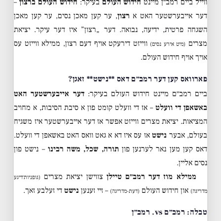
ווייל ביים רמב״ן מיינט
חידוש העולם
בעיקר:
חידוש העולם ברצון
–
דער אייבערשטער האט א
רצון
, ער קען מאכן נסים, ער קען מאכן
השגחה פרטית, ידיעה, נבואה. דער „רצון” איז דער עיקר. יציאת
מצרים
ווייזט דירעקט אויף דעם רצון, ממילא ווייזט עס
(מיט אירע נסים)
אויך אויף חידוש העולם.
פארוואס קען דער רמב״ם דאס **נישט** זאגן?
ביים רמב״ם מיינט חידוש העולם בעיקר:
דער אייבערשטער האט
באשאפן די וועלט
– אז די וועלט קומט פון א סיבת הסיבות, א מחויב
המציאות. יציאת מצרים ווייזט אפשר אז דער אייבערשטער איז משגיח
בעולם, אבער
נישט
אז עס איז דא א גאט וואס האט באשאפן די וועלט.
דאס קען מען נאר לערנען פון
תורה, שכל, משה רבינו
– נישט פון
נסים אליין.
ממילא מוז דער רמב״ם טיילן
צווישן יציאת מצרים
(גופניות׳דיגע
און חידוש העולם
– זיי זענען
נישט
די זעלבע זאך.
מדריגה)
(דעת-מדריגה)
טבלה: רמב״ם vs. רמב״ן