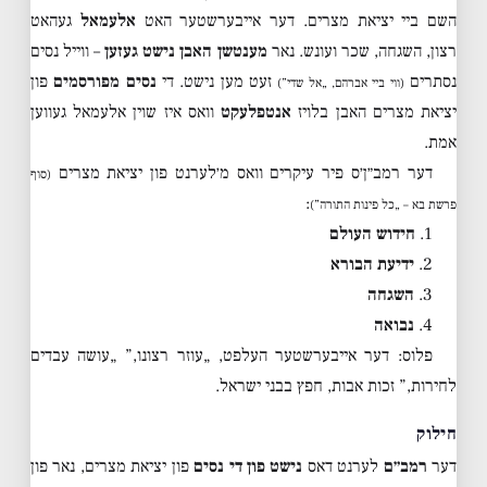
השם ביי יציאת מצרים. דער אייבערשטער האט
אלעמאל
געהאט
רצון, השגחה, שכר ועונש. נאר
מענטשן האבן נישט געזען
– ווייל נסים
נסתרים
זעט מען נישט. די
נסים מפורסמים
פון
(ווי ביי אברהם, „אל שדי”)
יציאת מצרים האבן בלויז
אנטפלעקט
וואס איז שוין אלעמאל געווען
אמת.
דער רמב״ן׳ס פיר עיקרים וואס מ׳לערנט פון יציאת מצרים
(סוף
:
פרשת בא – „כל פינות התורה”)
1.
חידוש העולם
2.
ידיעת הבורא
3.
השגחה
4.
נבואה
פלוס: דער אייבערשטער העלפט, „עוזר רצונו,” „עושה עבדים
לחירות,” זכות אבות, חפץ בבני ישראל.
חילוק
דער
רמב״ם
לערנט דאס
נישט פון די נסים
פון יציאת מצרים, נאר פון