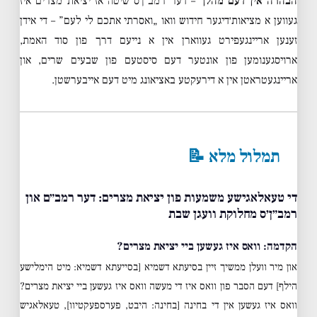
הבהרה אין דעם מהלך
– דער רמב״ן׳ס שיטה אז יציאת מצרים איז
געווען א מציאות׳דיגער חידוש וואו „ואסרתי אתכם לי לעם” – די אידן
זענען אריינגעפירט געווארן אין א נייעם דרך פון סוד האמת,
ארויסגענומען פון אונטער דעם סיסטעם פון שבעים שרים, און
אריינגעטראטן אין א דירעקטע באציאונג מיט דעם אייבערשטן.
תמלול מלא 📝
די טעאלאגישע משמעות פון יציאת מצרים: דער רמב״ם און
רמב״ן׳ס מחלוקת וועגן שבת
הקדמה: וואס איז געשען ביי יציאת מצרים?
און מיר וועלן ממשיך זיין בסיעתא דשמיא [בסייעתא דשמיא: מיט הימלישע
הילף] דעם הסבר פון וואס איז די מעשה וואס איז געשען ביי יציאת מצרים?
וואס איז געשען אין די בחינה [בחינה: היבט, פערספעקטיוו], טעאלאגיש