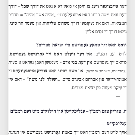
דער
איינציגער וועג
צו וויסן אז ס׳איז דא א גאט איז דורך
שכל
– דורך
דעם וואס משה רבינו האט אויסגעלערנט: „אהיה אשר אהיה” = מחויב
המציאות. דאס איז געקומען דורך
משה׳ס שליחות
און
מעמד הר סיני
,
נישט דורך די נסים אליין.
וואס האט זיך טאקע געטוישט ביי יציאת מצרים?
לויט דעם רמב״ם:
אין דער וועלט האט זיך גאָרנישט געטוישט.
ס׳האט זיך געטוישט
אין דעת בני אדם
– מענטשן האבן געהאט א טעות
, און
משה רבינו האט צוריק אויפגעוועקט
די
(עבודה זרה, ווי נמרוד, ווי פרעה)
אמונה/ידיעה פון אברהם אבינו׳ס צייט.
„ושולח לנו משה”
– דאס איז
די עיקר מעשה פון יציאת מצרים.
—
ה. צוריק צום רמב״ן – ענליכקייטן און חילוקים מיט דעם רמב״ם
ענליכקייט
אויך לויט דעם
רמב״ן
האט זיך
באמת גאָרנישט געטוישט
אין הנהגת