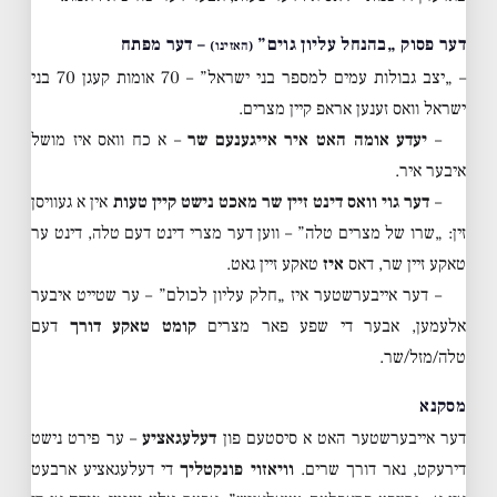
דער פסוק „בהנחל עליון גוים”
– דער מפתח
(האזינו)
– „יצב גבולות עמים למספר בני ישראל” – 70 אומות קעגן 70 בני
ישראל וואס זענען אראפ קיין מצרים.
–
יעדע אומה האט איר אייגענעם שר
– א כח וואס איז מושל
איבער איר.
–
דער גוי וואס דינט זיין שר מאכט נישט קיין טעות
אין א געוויסן
זין: „שרו של מצרים טלה” – ווען דער מצרי דינט דעם טלה, דינט ער
טאקע זיין שר, דאס
איז
טאקע זיין גאט.
– דער אייבערשטער איז „חלק עליון לכולם” – ער שטייט איבער
אלעמען, אבער די שפע פאר מצרים
קומט טאקע דורך
דעם
טלה/מזל/שר.
מסקנא
דער אייבערשטער האט א סיסטעם פון
דעלעגאציע
– ער פירט נישט
דירעקט, נאר דורך שרים.
וויאזוי פונקטליך
די דעלעגאציע ארבעט