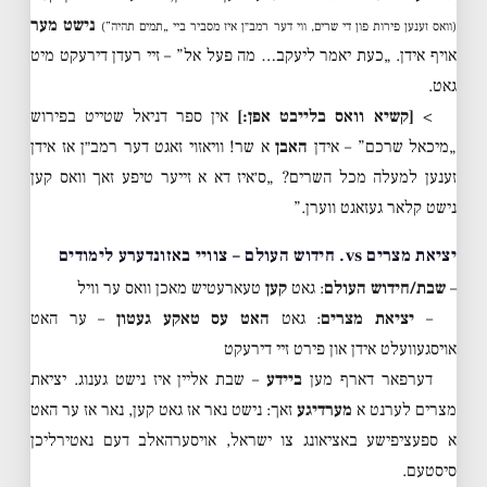
נישט מער
(וואס זענען פירות פון די שרים, ווי דער רמב״ן איז מסביר ביי „תמים תהיה”)
אויף אידן. „כעת יאמר ליעקב… מה פעל אל” – זיי רעדן דירעקט מיט
גאט.
>
[קשיא וואס בלייבט אפן:]
אין ספר דניאל שטייט בפירוש
„מיכאל שרכם” – אידן
האבן
א שר! וויאזוי זאגט דער רמב״ן אז אידן
זענען למעלה מכל השרים? „ס׳איז דא א זייער טיפע זאך וואס קען
נישט קלאר געזאגט ווערן.”
יציאת מצרים vs. חידוש העולם – צוויי באזונדערע לימודים
–
שבת/חידוש העולם
: גאט
קען
טעארעטיש מאכן וואס ער וויל
–
יציאת מצרים
: גאט
האט עס טאקע געטון
– ער האט
אויסגעוועלט אידן און פירט זיי דירעקט
דערפאר דארף מען
ביידע
– שבת אליין איז נישט גענוג. יציאת
מצרים לערנט א
מערדיגע
זאך: נישט נאר אז גאט קען, נאר אז ער האט
א ספעציפישע באציאונג צו ישראל, אויסערהאלב דעם נאטירליכן
סיסטעם.