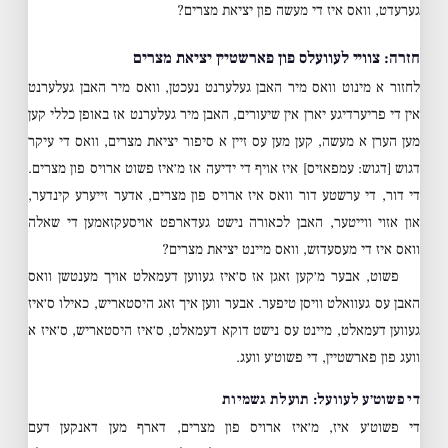
גערעדט, וואס איז די מעשה פון יציאת מצרים?
חזרה: צוויי לעוועלס פון פארשטיין יציאת מצרים
לחזור א מינוט וואס מיר האבן געלערנט נעכטן, וואס מיר האבן געלערנט
אין די פריערדיגע יארן אין שיעורים, האבן מיר געלערנט אז באופן כללי קען
מען הערן א מעשה, קען מען עס זיין א סיפור יציאת מצרים, וואס די עיקר
דגוש [דגוש: עמפאזיס] איז אויף די ידיעה אז מ׳איז פשוט ארויס פון מצרים.
די דור, די ערשטע דור וואס איז ארויס פון מצרים, אדער זייערע קינדער,
און אזוי ווייטער, האבן לכאורה נישט געדארפט אויסעקזאמען די שאלה
וואס איז די מעסעדזש, וואס מיינט יציאת מצרים?
פשוט, אבער מ׳קען זאגן אז ס׳איז געווען דעמאלט אויך מענטשן וואס
האבן עס געוואלט וויסן טיפער. אבער ווען איך זאג היסטאריש, כאילו ס׳איז
געווען דעמאלט, מיינט עס נישט דוקא דעמאלט, ס׳איז היסטאריש, ס׳איז א
וועג פון פארשטיין, די פשוט׳ע וועג.
די פשוט׳ע לעוועל: תועלת גשמיות
די פשוט׳ע איז, מ׳איז ארויס פון מצרים, דארף מען דאנקען דעם