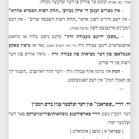
קומט ער צוריק צו דער זעלבער נקודה:
אמור, בא, שמות)
–
אין מצרים זענען די אידן געווען „תחת רשות הסטרא אחרא”
– אין דעם זוהר׳ס לשון, אדער „תחת רשות השבעה שרים” – אין דעם
רמב״ן׳ס אייגענעם לשון
.
(פרשת שמות)
–
„משכו ידיכם מעבודה זרה”
מיינט נישט בלויז אז מ׳האט
אויפגעהערט דינען עבודה זרה
, נאר אז
מ׳איז טאקע
(ווי דער רמב״ם זאגט)
אנטלאפן פון דער מציאות פון עבודה זרה
– מ׳איז ארויס פון דער
רשות פון די שרים.
–
חמץ
איז מרמז אויף עבודה זרה – דער זוהר דארשנ׳ט „השמר לך
פן תאכל חמץ” אין דעם קאנטעקסט.
—
יד. דריי „שפראכן” פון דער זעלבער ענין ביים רמב״ן
דער רמב״ן נוצט
דריי פארשידענע נוסחאות/פריימווערקס
פאר דער
זעלבער יסוד:
| שפראך # | מושג | אינהאלט |