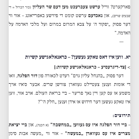
פארקערט? ווייל
ערשט צעברעכט מען דעם שר העליון
(כור הברזל = די
, און
נאכדעם
ערשט קומט די פיזישע באפרייאונג – אזוי ווי
שבעים שרים)
דער פסוק „יפקוד ה׳ על צבא המרום במרום ועל מלכי האדמה על
האדמה.”
—
יא. ווען איז דאס טאקע געשען? – כראנאלאגישע קשיות
>
[צד-דיגרעסיע – כראנאלאגישע קשיות:]
דער פסוק „בהנחל עליון גוים” רעדט לכאורה פון
דור הפלגה
, וואו
די אומות זענען צעטיילט געווארן צווישן שרים. אבער ס׳איז אויך
משמע אז עס קען זיין נאך פריער – ביי בריאת העולם. אויב אזוי, ווען
איז טאקע געשען דער חידוש אז אידן זענען „חלק ה׳”?
תירוצים:
–
ביי דור הפלגה איז עס געווען „במחשבה”
, און
ביי יציאת
(א הכנה)
מצרים איז עס געווארן „במעשה”
– אזוי ווי „מעשה אבות סימן