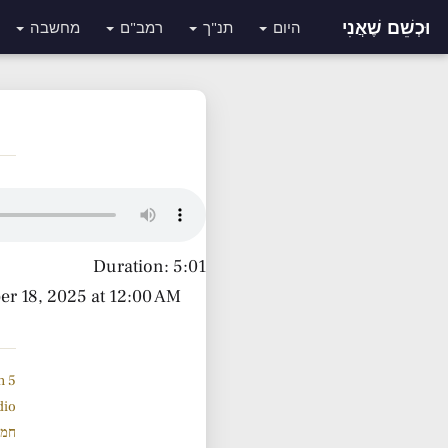
וּכְשֵׁם שֶׁאֲנִי
היום
תנ"ך
רמב"ם
מחשבה
Duration: 5:01
er 18, 2025 at 12:00 AM
5 Minute Tanach Yiddish
dio
חמש