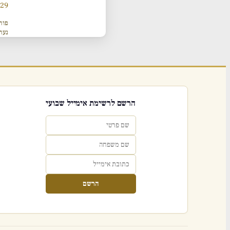
929 תנ
פור
נער
הרשם לרשימת אימייל שבועי
הרשם