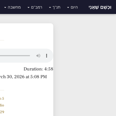
וּכְשֵׁם שֶׁאֲנִי
היום
תנ"ך
רמב"ם
מחשבה
ב
Duration: 4:58
rch 30, 2026 at 5:08 PM
5 Minute Tanach Yiddish
dio
929 תנ