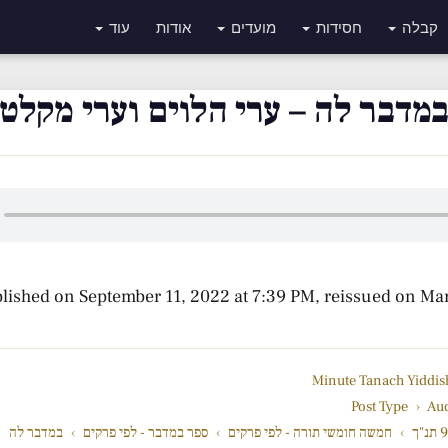
קבלה
חסידות
מועדים
אודות
עוד
מדבר לה – ערי הלוים וערי מקלט
blished on September 11, 2022 at 7:39 PM, reissued on Ma
Post Type
›
Au
"ך
›
חמשה חומשי תורה - לפי פרקים
›
ספר במדבר - לפי פרקים
›
במדבר לה