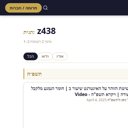
תרומה / חברות
Skip
to
z438
content
תגית:
1–2 מתוך 2 רשומות
אודיו
וידאו
הכל
תשפ״ה
יטת הזוהר על האינטרנט שיעור ב | חומר הנמנע מלקבל
ורה | ויקרא תשפ"ה - Video
' ניסן ה'תשפ"ה
·
April 4, 2025