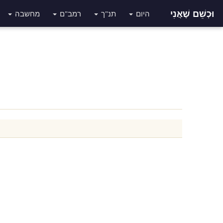
וּכְשֵׁם שֶׁאֲנִי
היום
תנ"ך
רמב"ם
מחשבה