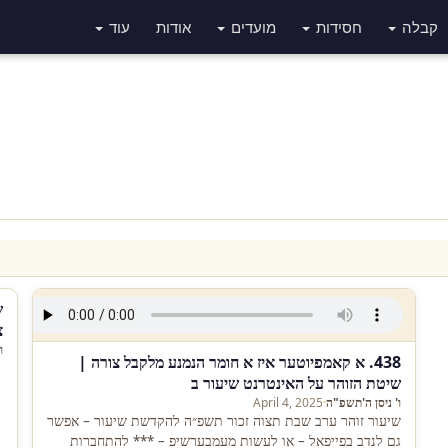
קבלה
חסידות
מועדים
אודות
עוד
ש
צ
ו
438. א קאמפיוטער איז א חומר הנמנע מלקבל צורה |
שיטת הזוהר על האינטרנט שיעור ב
ו' ניסן ה'תשפ"ה
·
April 4, 2025
שיעור זוהר ערב שבת תצוה זכור תשפ״ה להקדשת שיעור – אפשר
גם לנדב בפייפאל – או לעשות מעמבערשיפ – *** להתחברות