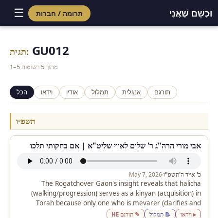
☰
וּכְשֵׁם שֶׁאֲנִי
תרומה / חברות
Skip
to
GU012
תגית:
content
1–5 מתוך 5 רשומות
תורגם
אנגלית
תמלול
אודיו
וידאו
הכל
תשפ״ו
אבי מורי הרה"ג ר' שלום לאווי שליט"א | אם בחקותי תלכו
May 7, 2026
·
כ' אייר ה'תשפ"ו
The Rogatchover Gaon's insight reveals that halicha
(walking/progression) serves as a kinyan (acquisition) in
Torah because only one who is mevarer (clarifies and
distinguishes) can truly acquire Torah…
▸ וידאו
📝 תמלול
✎ תורגם HE