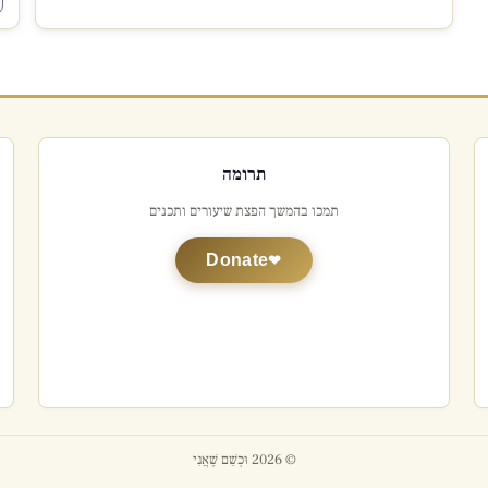
תרומה
תמכו בהמשך הפצת שיעורים ותכנים
Donate
© 2026 וּכְשֵׁם שֶׁאֲנִי