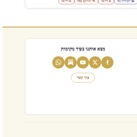
📝 תמלול YI
▸ וידאו
✎ תורגם HE
▸ וידאו
מצא אותנו בעוד מקומות
צור קשר