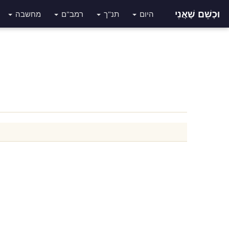
וּכְשֵׁם שֶׁאֲנִי
היום
תנ"ך
רמב"ם
מחשבה