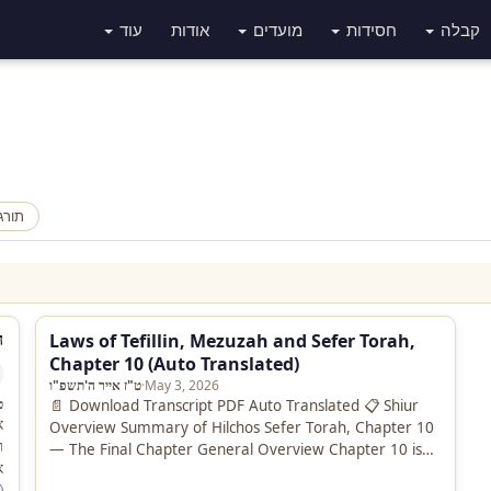
קבלה
חסידות
מועדים
אודות
עוד
תורג
ה
Laws of Tefillin, Mezuzah and Sefer Torah,
Chapter 10 (Auto Translated)
May 3, 2026
·
ט"ז אייר ה'תשפ"ו
ט
📄 Download Transcript PDF Auto Translated 📋 Shiur
א
Overview Summary of Hilchos Sefer Torah, Chapter 10
ר
— The Final Chapter General Overview Chapter 10 is
א
the final chapter…