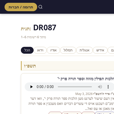
תרומה / חברות
Skip
to
DR087
content
תגית:
1–6 מתוך 6 רשומות
ם
אידיש
אנגלית
תמלול
אודיו
וידאו
הכל
תשפ״ו
לכות תפילין מזוזה וספר תורה פרק י'
"ז אייר ה'תשפ"ו
·
May 3, 2026
ין דעם שיעור לערנט מען הלכות ספר תורה פרק י', וואו דער
מב"ם רעכנט אויס די עשרים דברים וואס מעכבין א ספר תורה
ון מאכן אז עס זאל…