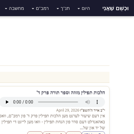
וּכְשֵׁם שֶׁאֲנִי
היום
תנ"ך
רמב"ם
מחשבה
הלכות תפילין מזוזה וספר תורה פרק ד'
י"ב אייר ה'תשפ"ו
·
April 29, 2026
אין דעם שיעור לערנט מען הלכות תפילין פרק ד' פון רמב"ם, וואס
באהאנדלט דעם סדר פון הנחת תפילין - וואו מען לייגט די תפילין
של יד און של…