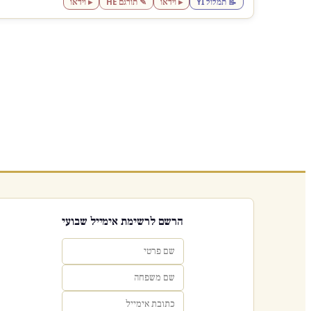
📝 תמלול YI
▸ וידאו
✎ תורגם HE
▸ וידאו
הרשם לרשימת אימייל שבועי