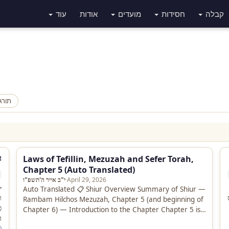
קבלה
חסידות
מועדים
אודות
עוד
תורג
ה
Laws of Tefillin, Mezuzah and Sefer Torah,
Chapter 5 (Auto Translated)
April 29, 2026
·
י"ב אייר ה'תשפ"ו
י
Auto Translated 📋 Shiur Overview Summary of Shiur —
ר
Rambam Hilchos Mezuzah, Chapter 5 (and beginning of
פ
Chapter 6) — Introduction to the Chapter Chapter 5 is
ה
the…