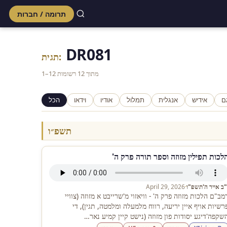
תרומה / חברות
Skip
to
DR081
content
תגית:
1–12 מתוך 12 רשומות
ם
אידיש
אנגלית
תמלול
אודיו
וידאו
הכל
תשפ״ו
לכות תפילין מזוזה וספר תורה פרק ה'
"ב אייר ה'תשפ"ו
·
April 29, 2026
מב"ם הלכות מזוזה פרק ה' - וויאזוי מ'שרייבט א מזוזה (צוויי
רשיות אויף איין יריעה, רווח מלמעלה ומלמטה, תגין), די
שקפה'דיגע יסודות פון מזוזה (נישט קיין קמיע נאר…