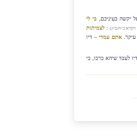
ואל יקשה בעיניכם,
כי לי
:
לצמיתות
יקרא כ״ה:כ״ג)
עיקר.
אתם עמדי
– דיו
דיו לעבד שיהא כרבו, כי