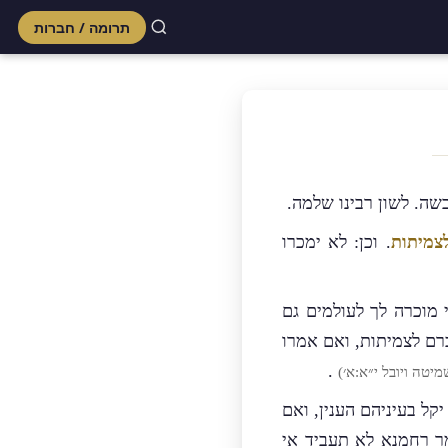
תרומה / חברות
Skip
to
content
שה. לשון רבינו שלמה.
צמיתות
. וכן: לא ימכרו
 מוכרה לך לעולמים גם
כרם לצמיתות, ואם אמרו
.
יטה ויובל י״א:א׳)
ל בעיניהם הענין, ואם
 רחמנא לא תעביד אי