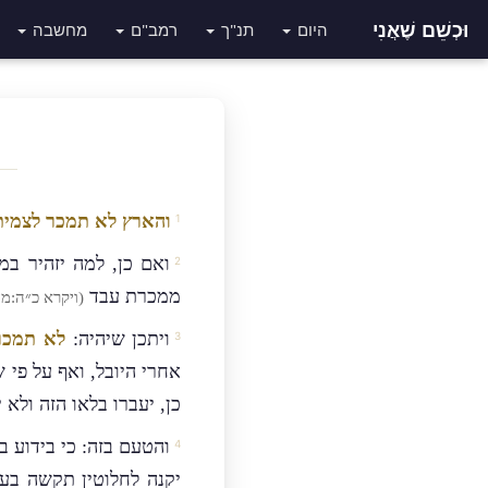
וּכְשֵׁם שֶׁאֲנִי
היום
תנ"ך
רמב"ם
מחשבה
והארץ לא תמכר לצמית
ואם כן, למה יזהיר במ
ממכרת עבד
(ויקרא כ״ה:מ״
ויתכן שיהיה:
לא תמכר
אחרי היובל, ואף על פי 
כן, יעברו בלאו הזה ולא 
והטעם בזה: כי בידוע 
יקנה לחלוטין תקשה בעי