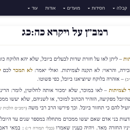
קבלה
חסידות
מועדים
אודות
עוד
רמב״ן על ויקרא כה:כג
ות
– ליתן לאו על חזרת שדות לבעלים ביובל, שלא יהא הלוקח כוב
כירה, והראוי: לא תקנה לצמיתות. ואולי יאמר:
לא תמכר
לכם
ל
– אזהרה בלוקח שיוציאנו ביובל, כפי פשוטו.
ב)
 לצמיתות
– לאו במוכר, שלא ימכור אותה לחלוטין, לומר: הריני
שהיובל מפקיעה, הזהיר הכתוב למוכר, או לשניהם, שלא יעשו ממ
יועיל להם כי תחזור ביובל. וכך פירשו הרב רבי משה
(רמב״ם הלכות שמ
בדעות בני אדם שאם יעשו ממכרם מתחלה במספר שנים עד היובל יק
ניו החזרה מאד. ויהיה כענין שאמרו
: במאי דאמר
(בבלי תמורה ד׳:)