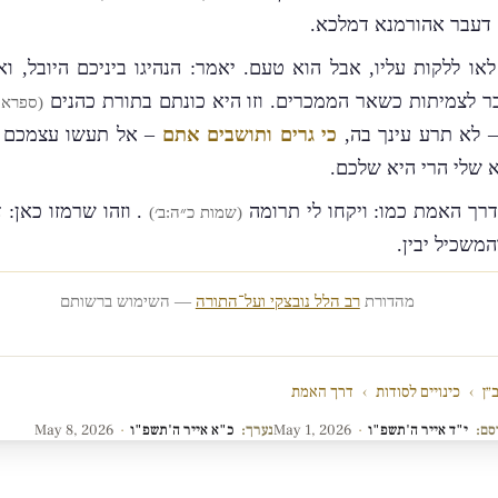
 דעבר אהורמנא דמלכא.
 לאו ללקות עליו, אבל הוא טעם. יאמר: הנהיגו ביניכם היובל, 
כר לצמיתות כשאר הממכרים. וזו היא כונתם בתורת כהנים
(ספרא ו
 לא תרע עינך בה,
כי גרים ותושבים אתם
– אל תעשו עצמכם 
 שלי הרי היא שלכם.
רך האמת כמו: ויקחו לי תרומה
. וזהו שרמזו כאן: 
(שמות כ״ה:ב׳)
המשכיל יבין.
מהדורת
רב הלל נובצקי ועל־התורה
— השימוש ברשותם
״ן
›
כינויים לסודות
›
דרך האמת
סם:
י"ד אייר ה'תשפ"ו
·
May 1, 2026
נערך:
כ"א אייר ה'תשפ"ו
·
May 8, 2026